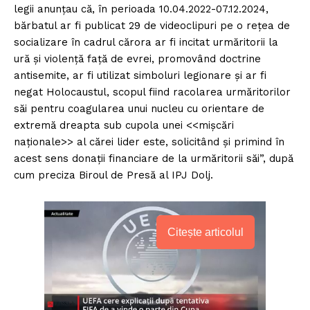
legii anunțau că, în perioada 10.04.2022-07.12.2024,
bărbatul ar fi publicat 29 de videoclipuri pe o rețea de
socializare în cadrul cărora ar fi incitat urmăritorii la
ură și violență față de evrei, promovând doctrine
antisemite, ar fi utilizat simboluri legionare și ar fi
negat Holocaustul, scopul fiind racolarea urmăritorilor
săi pentru coagularea unui nucleu cu orientare de
extremă dreapta sub cupola unei <<mișcări
naționale>> al cărei lider este, solicitând și primind în
acest sens donații financiare de la urmăritorii săi”, după
cum preciza Biroul de Presă al IPJ Dolj.
Citește articolul