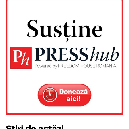
Un proiect
FREEDOM HOUSE ROMÂNIA
PRESShub
Despre noi / Echipa
Proiecte editoriale
Rețea
Contact
Știri de astăzi