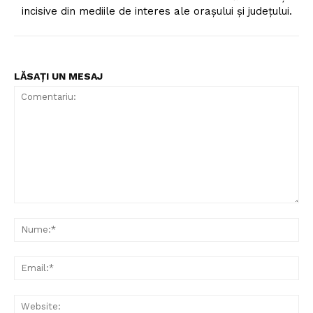
incisive din mediile de interes ale orașului și județului.
LĂSAȚI UN MESAJ
Comentariu:
Nu
Ema
Web