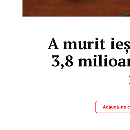
A murit ieş
3,8 milioa
Adaugă-ne ca