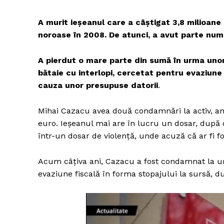
A murit ieşeanul care a câştigat 3,8 milioane
noroase în 2008. De atunci, a avut parte numa
A pierdut o mare parte din sumă în urma unor
bătaie cu interlopi, cercetat pentru evaziune
cauza unor presupuse datorii
.
Mihai Cazacu avea două condamnări la activ, am
euro. Ieşeanul mai are în lucru un dosar, după c
într-un dosar de violenţă, unde acuză că ar fi fos
Acum câţiva ani, Cazacu a fost condamnat la u
evaziune fiscală în forma stopajului la sursă, du