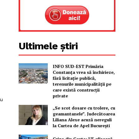
Ultimele știri
INFO SUD-EST Primăria
Constanța vrea să închirieze,
fără licitație publică,
terenurile municipalității pe
care există construcții
private
ru
„Se scot dosare cu trolere, cu
geamantanele”. Judecătoarea
Liliana Alexe acuză nereguli
la Curtea de Apel București
Criza din Ceuta: UE glisează