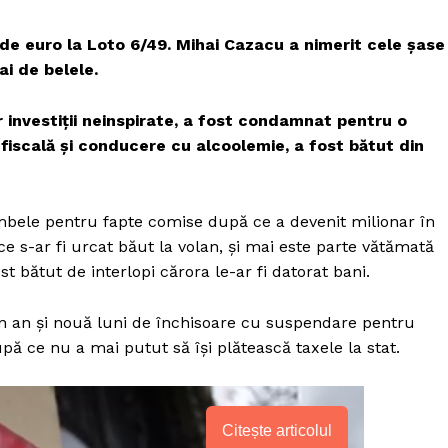
 de euro la Loto 6/49. Mihai Cazacu a nimerit cele şase
i de belele.
 investiţii neinspirate, a fost condamnat pentru o
 fiscală şi conducere cu alcoolemie, a fost bătut din
bele pentru fapte comise după ce a devenit milionar în
e s-ar fi urcat băut la volan, şi mai este parte vătămată
t bătut de interlopi cărora le-ar fi datorat bani.
n an şi nouă luni de închisoare cu suspendare pentru
pă ce nu a mai putut să îşi plătească taxele la stat.
Citește articolul