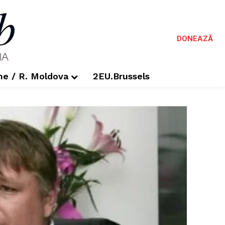
DONEAZĂ
me / R. Moldova
2EU.Brussels