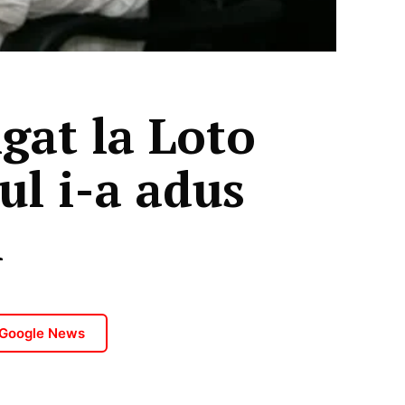
igat la Loto
ul i-a adus
i
 Google News