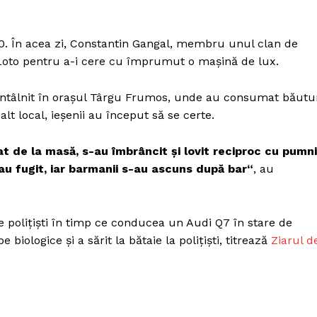
Proiecte editoriale
Rețea
0. În acea zi, Con­stantin Gangal, membru unul clan de
Contact
la Loto pentru a-i cere cu împrumut o maşină de lux.
iect
 HOUSE
ntâlnit în oraşul Târ­gu Frumos, unde au consumat bău­tu
NIA
alt local, ieşenii au început să se certe.
cat de la masă, s-au îmbrâncit şi lovit reciproc cu pumni
r au fugit, iar barmanii s-au ascuns după bar“
, au
e poliţişti în timp ce conducea un Audi Q7 în stare de
 biologice şi a sărit la bătaie la poliţişti, titrează
Ziarul d