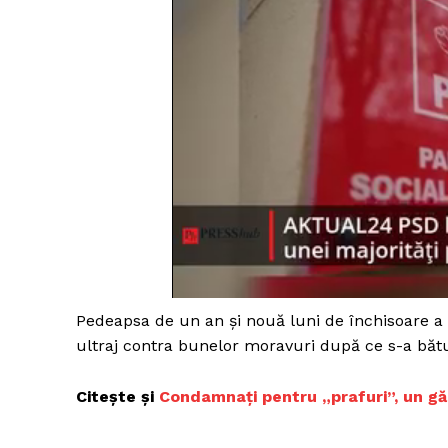
Pedeapsa de un an şi nouă luni de închisoare a
ultraj contra bunelor moravuri după ce s-a bătu
Citește și
Condamnați pentru „prafuri”, un gălă