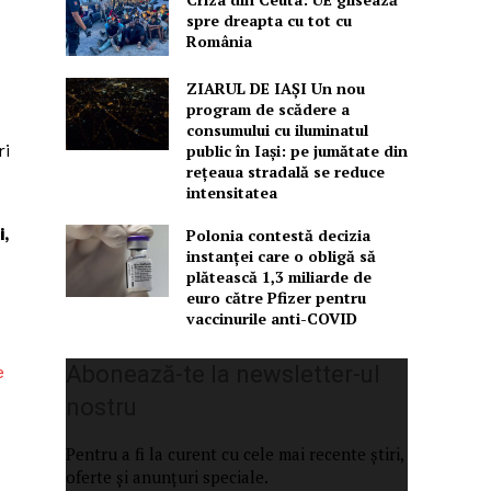
spre dreapta cu tot cu
România
ZIARUL DE IAȘI Un nou
program de scădere a
consumului cu iluminatul
ri
public în Iași: pe jumătate din
rețeaua stradală se reduce
intensitatea
i,
Polonia contestă decizia
instanței care o obligă să
plătească 1,3 miliarde de
euro către Pfizer pentru
vaccinurile anti-COVID
Abonează-te la newsletter-ul
e
nostru
Pentru a fi la curent cu cele mai recente știri,
oferte și anunțuri speciale.