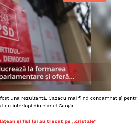
 fost una rezultantă, Cazacu mai fiind condamnat şi pent
t cu interlopi din clanul Gangal.
PRESShub
țean și fiul lui au trecut pe „cristale”
Despre noi / Echipa