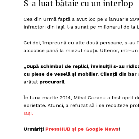
S-a luat bătaie cu un interlop
Cea din urmă faptă a avut loc pe 9 ianuarie 201
infractori din Iaşi, l-a sunat pe milionarul de 
Un pro
FREEDOM
Cei doi, împreună cu alte două persoane, s-au î
ROMÂ
alcoolice până la miezul nopţii. Ulterior, într-un 
„După schimbul de replici, învinuiţii s-au ridi
cu piese de veselă şi mobilier. Clienţii din ba
arătat
procurorii
.
În luna martie 2014, Mihai Cazacu a fost oprit d
ebrietate. Atunci, a refuzat să i se recolteze probe
Iași.
Urmăriți
PressHUB și pe Google News
!