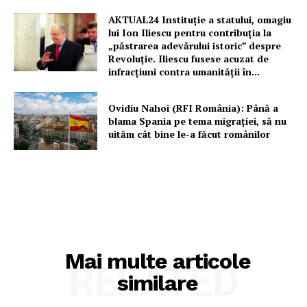
Rețea
AKTUAL24 Instituție a statului, omagiu
Contact
lui Ion Iliescu pentru contribuția la
„păstrarea adevărului istoric” despre
Revoluție. Iliescu fusese acuzat de
infracțiuni contra umanității în...
Ovidiu Nahoi (RFI România): Până a
blama Spania pe tema migrației, să nu
uităm cât bine le-a făcut românilor
Mai multe articole
RELATED
similare