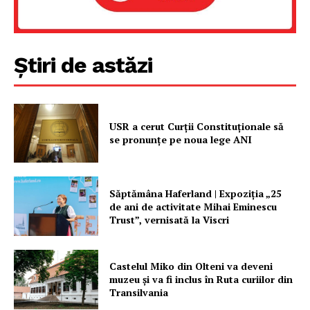
Știri de astăzi
USR a cerut Curții Constituționale să
se pronunțe pe noua lege ANI
Un proiect
FREEDOM HOUSE ROMÂNIA
Săptămâna Haferland | Expoziţia „25
de ani de activitate Mihai Eminescu
Trust”, vernisată la Viscri
PRESShub
Castelul Miko din Olteni va deveni
Despre noi / Echipa
muzeu şi va fi inclus în Ruta curiilor din
Transilvania
Proiecte editoriale