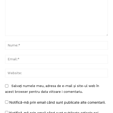
Comentariu:
Nu
Ema
Web
Un proiect
FREEDOM HOUSE ROMÂNIA
Salvați numele meu, adresa de e-mail și site-ul web în
acest browser pentru data viitoare i comentariu.
Notifică-mă prin email când sunt publicate alte comentarii.
PRESShub
Notifică-mă prin email când sunt publicate articole noi.