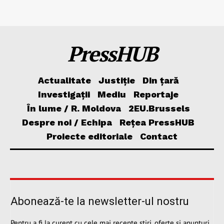
PressHUB
Actualitate
Justiție
Din țară
Investigații
Mediu
Reportaje
În lume / R. Moldova
2EU.Brussels
Despre noi / Echipa
Rețea PressHUB
Proiecte editoriale
Contact
Abonează-te la newsletter-ul nostru
Pentru a fi la curent cu cele mai recente știri, oferte și anunțuri