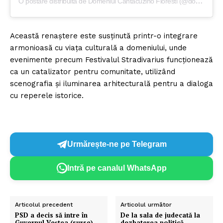
O postare distribuită de Domeniul Cantacuzino Floresti (@domeniulcantacuzinofloresti)
Un proiect
FREEDOM HOUSE ROMÂNIA
Această renaștere este susținută printr-o integrare
armonioasă cu viața culturală a domeniului, unde
evenimente precum Festivalul Stradivarius funcționează
ca un catalizator pentru comunitate, utilizând
scenografia și iluminarea arhitecturală pentru a dialoga
PRESShub
cu reperele istorice.
Despre noi / Echipa
Proiecte editoriale
Urmărește-ne pe Telegram
Rețea
Contact
Intră pe canalul WhatsApp
Articolul precedent
Articolul următor
PSD a decis să intre în
De la sala de judecată la
Guvernul Veștea (surse)
dezbaterea politică.