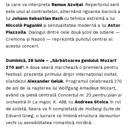
la care va interpreta
Remus Azoiței
. Repertoriul serii
este unul al contrastelor, alternând rigoarea barocă a
lui
Johann Sebastian Bach
cu tehnica extremă a lui
Niccolò Paganini
și senzualitatea modernă a lui
Astor
Piazzolla
. Dialogul dintre cele două școli de lutierie —
Cremona și Napoli — reprezintă punctul central al
acestui concert.
Duminică, 28 iunie – „Sărbătoarea geniului: Mozart
270 ani”.
A doua seară marchează o premieră pentru
festival: prezența primului dirijor internațional invitat,
olandezul
Alexander Geluk
. Programul celebrează 270
de ani de la nașterea lui Wolfgang Amadeus Mozart,
având ca piesă centrală
Concertul nr. 23 pentru pian și
orchestră în La major, K. 488
, cu
Andreea Stoica
în rol
de solistă. Seara va fi completată de
Holberg Suite
de
Edvard Grieg, o lucrare ce îmbină structura dansurilor
vechi cu sensibilitatea romantică nordică.