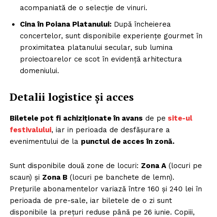
acompaniată de o selecție de vinuri.
Cina în Poiana Platanului:
După încheierea
concertelor, sunt disponibile experiențe gourmet în
proximitatea platanului secular, sub lumina
proiectoarelor ce scot în evidență arhitectura
domeniului.
Detalii logistice și acces
Biletele pot fi achiziționate în avans
de pe
site-ul
festivalului
, iar in perioada de desfășurare a
evenimentului de la
punctul de acces în zonă.
Sunt disponibile două zone de locuri:
Zona A
(locuri pe
scaun) și
Zona B
(locuri pe banchete de lemn).
Prețurile abonamentelor variază între 160 și 240 lei în
perioada de pre-sale, iar biletele de o zi sunt
disponibile la prețuri reduse până pe 26 iunie. Copiii,