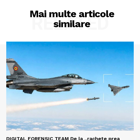
Mai multe articole
RELATED
similare
DIGITAL FORENSIC TEAM De la „rachete prea