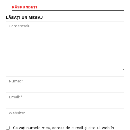
RĂSPUNDEȚI
LĂSAȚI UN MESAJ
Comentariu:
Nu
Ema
Un proiect
FREEDOM HOUSE ROMÂNIA
Web
Salvați numele meu, adresa de e-mail și site-ul web în