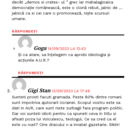
decât „demos si crates- ul ” grec iar mahalagioaica
democrație românească, este o clonă rebut, jalnic de …
jalnică ca si cei care o promovează, niște scursuri
umane.
RĂSPUNDEȚI
Goga
14/09/2023 LA 12:42
Și ca atare, sa înțelegem ca aprobi ideologia și
acțiunile A.U.R.?
RĂSPUNDEȚI
Gigi Stan
13/09/2023 LA 17:46
Sunteti prosti facuti gramada. Peste 80% dintre romani
sunt impotriva ajutorarii Ucrainei. Scopul vostru este sa
dati in AUR, care sunt niste zurbagii fara program politic.
Dar voi sunteti idioti pentru ca spuneti ceva in titlu si
afisati poza lui Voiculescu, teologul. Ce sa cred ca el
este cu rusii? Cine dracului v-a invatat gazetarie. Siktir!