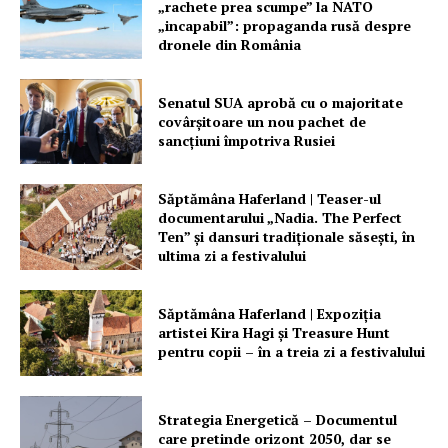
„rachete prea scumpe” la NATO
„incapabil”: propaganda rusă despre
PRESShub
dronele din România
Despre noi / Echipa
Senatul SUA aprobă cu o majoritate
Proiecte editoriale
covârșitoare un nou pachet de
sancțiuni împotriva Rusiei
Rețea
Contact
Săptămâna Haferland | Teaser-ul
documentarului „Nadia. The Perfect
Ten” şi dansuri tradiţionale săseşti, în
ultima zi a festivalului
Săptămâna Haferland | Expoziţia
artistei Kira Hagi şi Treasure Hunt
pentru copii – în a treia zi a festivalului
Strategia Energetică – Documentul
care pretinde orizont 2050, dar se