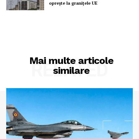
oprește la granițele UE
Mai multe articole
RELATED
similare