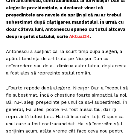
Crin Antonescu, contracandidat al lui Nicuşor Dan la
alegerile prezidenţiale, a declarat vineri că
preşedintele are nevoie de sprijin şi că nu ar trebui
subestimat după câştigarea mandatului. În urmă cu
doar câteva luni, Antonescu spunea cu totul altceva
despre șeful statului, scrie
Aktual24
.
Antonescu a susţinut că, la scurt timp după alegeri, a
apărut tendinţa de a-l trata pe Nicuşor Dan cu
neîncredere sau de a-i diminua autoritatea, deşi acesta
a fost ales să reprezinte statul român.
„Foarte repede după alegere, Nicuşor Dan a început să
fie subestimat. Încă o chestiune foarte simpatică la noi.
Bă, nu-l alegi preşedinte pe unul ca să-l subestimezi. În
general, l-ai ales, poate n-a fost alesul tău, dar îţi
reprezintă totuşi ţara. Hai să încercăm toţi. O spun ca
unul care a fost contracandidat. Hai să încercăm să-l
sprijinim acum, atâta vreme cât face ceva nou pentru