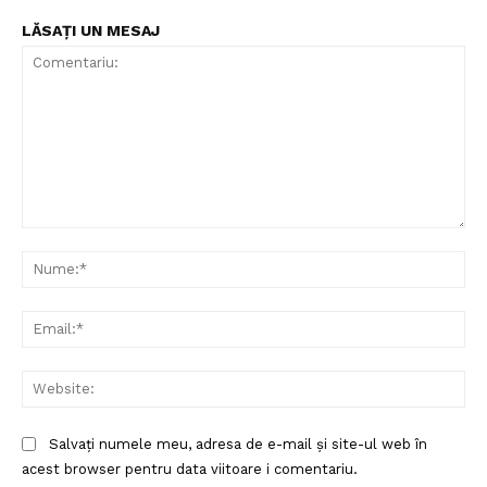
LĂSAȚI UN MESAJ
Comentariu:
Nu
Ema
Web
Salvați numele meu, adresa de e-mail și site-ul web în
acest browser pentru data viitoare i comentariu.