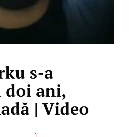
rku s-a
 doi ani,
nadă | Video
3