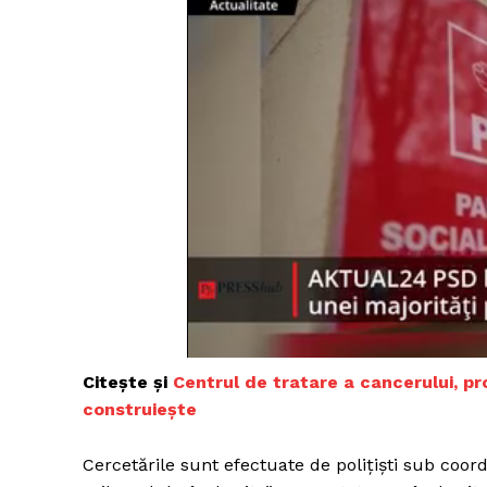
Un pro
FREEDOM
ROMÂ
Citește și
Centrul de tratare a cancerului, pr
construiește
Cercetările sunt efectuate de polițiști sub coo