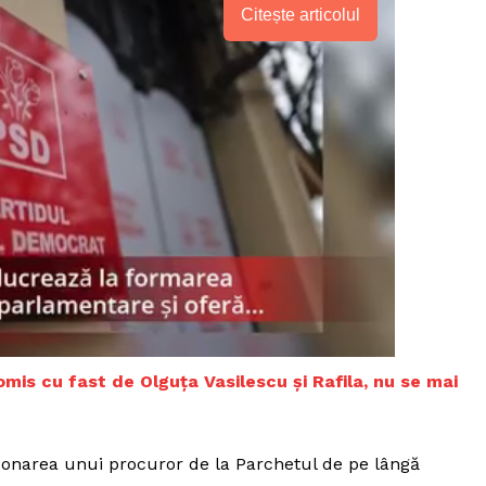
Proiecte editoriale
Citește articolul
Rețea
Contact
iect
 HOUSE
NIA
omis cu fast de Olguța Vasilescu și Rafila, nu se mai
rdonarea unui procuror de la Parchetul de pe lângă