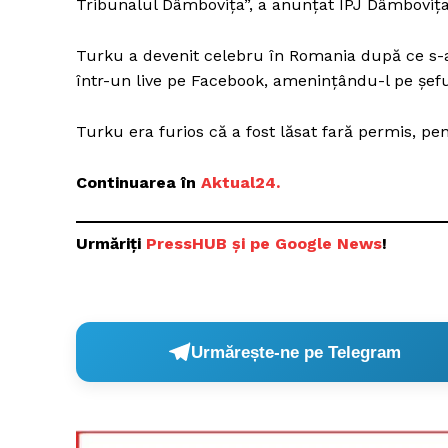
Tribunalul Dâmbovița”, a anunțat IPJ Dâmbovița
Turku a devenit celebru în Romania după ce s-a
într-un live pe Facebook, amenințându-l pe șefu
Turku era furios că a fost lăsat fară permis, pen
Continuarea în
Aktual24.
Urmăriți
PressHUB și pe Google New
s
!
Urmărește-ne pe Telegram