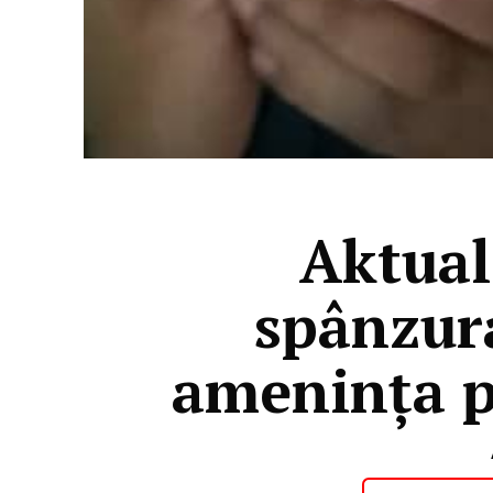
Aktual
spânzura
amenința po