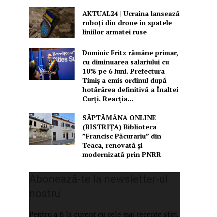
AKTUAL24 | Ucraina lansează
roboți din drone în spatele
liniilor armatei ruse
Dominic Fritz rămâne primar,
cu diminuarea salariului cu
10% pe 6 luni. Prefectura
Timiș a emis ordinul după
hotărârea definitivă a Înaltei
Curți. Reacția...
SĂPTĂMÂNA ONLINE
(BISTRIȚA) Biblioteca
”Francisc Păcurariu” din
Teaca, renovată și
modernizată prin PNRR
Abonează-te la newsletter-ul
nostru
Pentru a fi la curent cu cele mai recente știri,