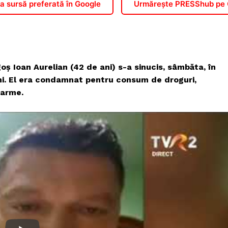
 sursă preferată în Google
Urmărește PRESShub pe
goș Ioan Aurelian (42 de ani)
s-a sinucis, sâmbăta, în
i. El era condamnat pentru consum de droguri,
 arme.