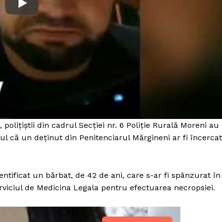
 polițiștii din cadrul Secției nr. 6 Poliție Rurală Moreni au
ptul că un deținut din Penitenciarul Mărgineni ar fi încercat
identificat un bărbat, de 42 de ani, care s-ar fi spânzurat în
PRESShub
rviciul de Medicina Legala pentru efectuarea necropsiei.
Despre noi / Echipa