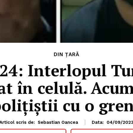
DIN ȚARĂ
24: Interlopul Tu
t în celulă. Acum
lițiștii cu o gre
Articol scris de:
Sebastian Oancea
Data:
04/09/202