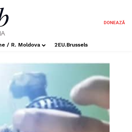
DONEAZĂ
me / R. Moldova
2EU.Brussels