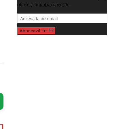
oferte și anunțuri speciale.
Abonează-te