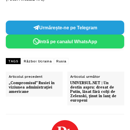
Urmărește-ne pe Telegram
Intră pe canalul WhatsApp
TAGS
Război Ucraina
Rusia
Articolul precedent
Articolul următor
„Compromisul” Rusiei în
UNIVERSUL.NET | Un
viziunea administrației
destin aspru: dresat de
americane
Putin, lăsat fără colți de
Zelenski, ținut în lanț de
europeni