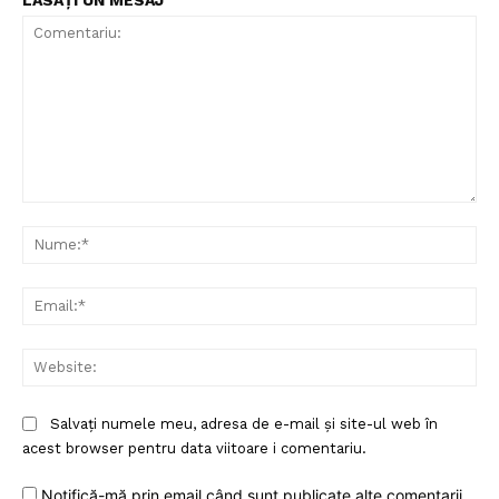
LĂSAȚI UN MESAJ
Comentariu:
Nu
Ema
Web
Salvați numele meu, adresa de e-mail și site-ul web în
acest browser pentru data viitoare i comentariu.
Notifică-mă prin email când sunt publicate alte comentarii.