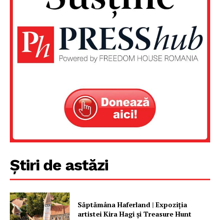
Un proiect
FREEDOM HOUSE ROMÂNIA
PRESShub
Despre noi / Echipa
Proiecte editoriale
Rețea
Știri de astăzi
Contact
Săptămâna Haferland | Expoziţia
artistei Kira Hagi şi Treasure Hunt