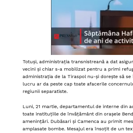
Totuși, administrația transnistreană a dat asigu
vecini și chiar s-a mobilizat pentru a primi refu
administrația de la Tiraspol nu-și dorește să se 
lucru ar da peste cap toate afacerile concernulu
regiunii separatiste.
Luni, 21 martie, departamentul de interne din ad
toate instituțiile de învățământ din orașele Bende
amenințări. Dubăsari și Camenca au primit mesaj
amplasate bombe. Mesajul era însoțit de un tex