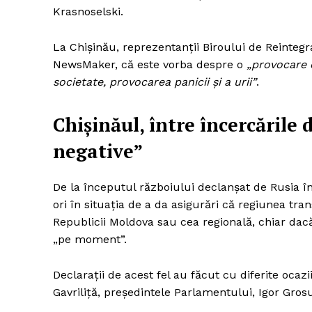
Krasnoselski.
La Chişinău, reprezentanții Biroului de Reintegr
NewsMaker, că este vorba despre o
„provocare o
societate, provocarea panicii și a urii”
.
Chişinăul, între încercările 
negative”
De la începutul războiului declanșat de Rusia în
ori în situația de a da asigurări că regiunea tr
Republicii Moldova sau cea regională, chiar dacă
„pe moment”.
Declarații de acest fel au făcut cu diferite ocaz
Gavriliță, președintele Parlamentului, Igor Gros