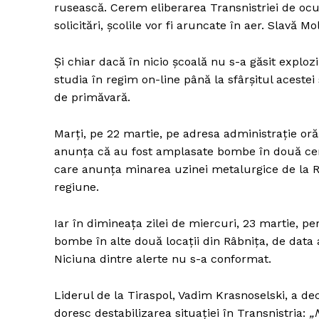
rusească. Cerem eliberarea Transnistriei de ocu
solicitări, școlile vor fi aruncate în aer. Slavă Mo
Și chiar dacă în nicio școală nu s-a găsit explozi
Un pro
studia în regim on-line până la sfârșitul aces
FREEDOM
de primăvară.
ROMÂ
Marți, pe 22 martie, pe adresa administrație or
anunța că au fost amplasate bombe în două cent
care anunța minarea uzinei metalurgice de la R
regiune.
Iar în dimineața zilei de miercuri, 23 martie, p
bombe în alte două locații din Râbnița, de data
Niciuna dintre alerte nu s-a conformat.
Liderul de la Tiraspol, Vadim Krasnoselski, a de
doresc destabilizarea situației în Transnistria:
„