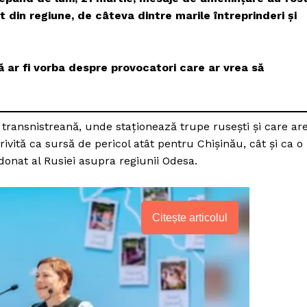
t din regiune, de câteva dintre marile întreprinderi și
 că ar fi vorba despre provocatori care ar vrea să
 transnistreană, unde staționează trupe rusești și care ar
rivită ca sursă de pericol atât pentru Chişinău, cât și ca o
donat al Rusiei asupra regiunii Odesa.
Citește articolul