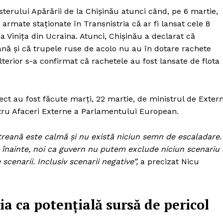
sterului Apărării de la Chişinău atunci când, pe 6 martie,
armate staționate în Transnistria că ar fi lansat cele 8
a Vinița din Ucraina. Atunci, Chişinău a declarat că
ană și că trupele ruse de acolo nu au în dotare rachete
terior s-a confirmat că rachetele au fost lansate de flota
ect au fost făcute marți, 22 martie, de ministrul de Exter
ntru Afaceri Externe a Parlamentului European.
treană este calmă și nu există niciun semn de escaladare.
 înainte, noi ca guvern nu putem exclude niciun scenariu 
cenarii. Inclusiv scenarii negative”,
a precizat Nicu
a ca potențială sursă de pericol