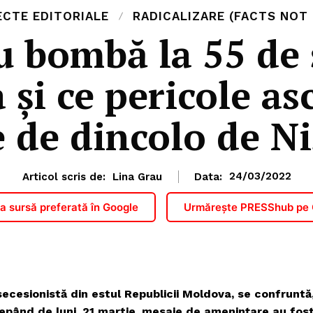
ECTE EDITORIALE
RADICALIZARE (FACTS NOT 
u bombă la 55 de 
 și ce pericole a
e de dincolo de Ni
Articol scris de:
Lina Grau
Data:
24/03/2022
 sursă preferată în Google
Urmărește PRESShub pe
secesionistă din estul Republicii Moldova, se confruntă
ncepând de luni, 21 martie, mesaje de amenințare au fos