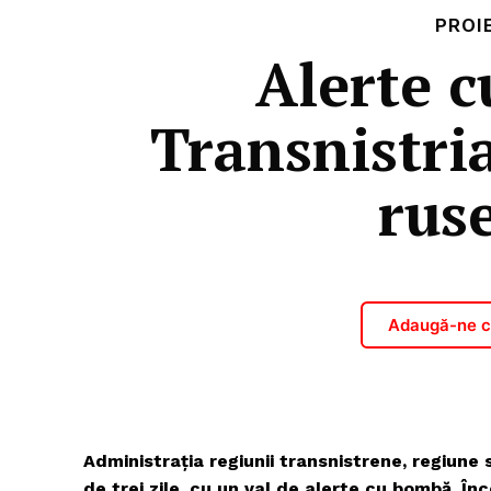
PROI
Alerte c
Transnistria
rus
Adaugă-ne ca
Administrația regiunii transnistrene, regiune 
de trei zile, cu un val de alerte cu bombă. Î