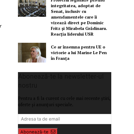
integritatea, adoptat de
Senat, inclusiv cu
amendamentele care îi
vizează direct pe Dominic
r
Fritz și Mirabela Grădinaru.
Reacția liderului USR
Ce ar însemna pentru UE o
victorie a lui Marine Le Pen
în Franța
Abonează-te la newsletter-ul
nostru
Pentru a fi la curent cu cele mai recente știri,
oferte și anunțuri speciale.
Abonează-te