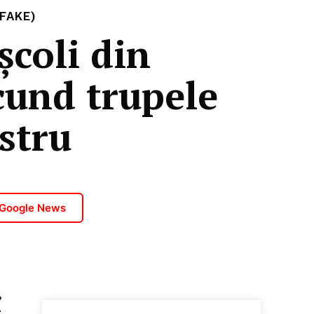
FAKE)
școli din
scund trupele
stru
 Google News
,
t