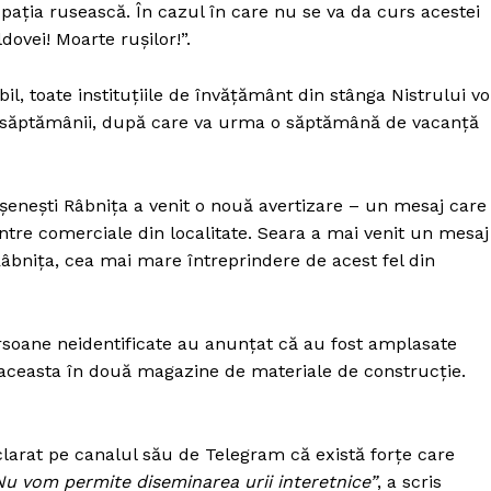
Proiecte editoriale
pația rusească. În cazul în care nu se va da curs acestei
ldovei! Moarte rușilor!”.
Rețea
Contact
bil, toate instituțiile de învățământ din stânga Nistrului vo
iect
tei săptămânii, după care va urma o săptămână de vacanță
 HOUSE
NIA
ășenești Râbnița a venit o nouă avertizare – un mesaj care
re comerciale din localitate. Seara a mai venit un mesaj
âbnița, cea mai mare întreprindere de acest fel din
ersoane neidentificate au anunțat că au fost amplasate
 aceasta în două magazine de materiale de construcție.
clarat pe canalul său de Telegram că există forțe care
Nu vom permite diseminarea urii interetnice”
, a scris