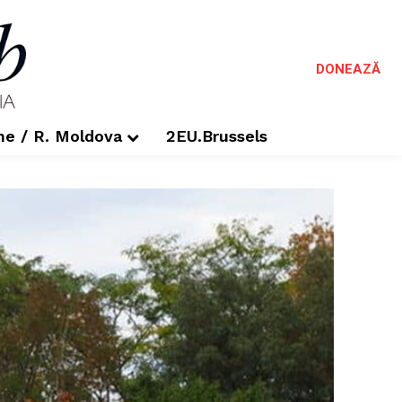
DONEAZĂ
me / R. Moldova
2EU.Brussels