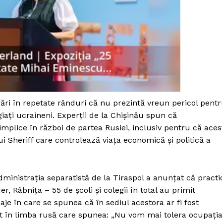
rări în repetate rânduri că nu prezintă vreun pericol pent
giați ucraineni. Experții de la Chişinău spun că
implice în război de partea Rusiei, inclusiv pentru că aces
i Sheriff care controlează viața economică și politică a
ministrația separatistă de la Tiraspol a anunțat că practi
PRESShub
r, Râbnița – 55 de școli și colegii în total au primit
e în care se spunea că în sediul acestora ar fi fost
Despre noi / Echipa
t în limba rusă care spunea: „Nu vom mai tolera ocupați