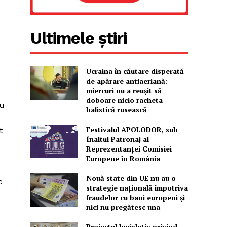
Ultimele știri
Ucraina în căutare disperată
de apărare antiaeriană:
miercuri nu a reușit să
doboare nicio racheta
ru
balistică rusească
Festivalul APOLODOR, sub
t
Înaltul Patronaj al
Reprezentanței Comisiei
Europene în România
Nouă state din UE nu au o
c
strategie națională împotriva
fraudelor cu bani europeni și
nici nu pregătesc una
a
Proiectul legislativ privind