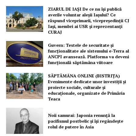
ZIARUL DE IAȘI De ce nu își publică
averile voluntar aleșii Iașului? Ce
răspund viceprimarii, vicepreședinții CJ
Iași, membri ai USR și reprezentanți
CURAJ
Guvern: Testele de securitate și
funcționalitate ale sistemului e-Terra al
ANCPI avansează. Platforma va deveni
funcțională săptămâna viitoare
SĂPTĂMÂNA ONLINE (BISTRIȚA)
Evenimente dedicate unor investiții și
proiecte sociale, culturale și
educaționale, organizate de Primăria
Teaca
Noii samurai: Japonia renunță la
pacifismul postbelic și își regândește
rolul de putere în Asia