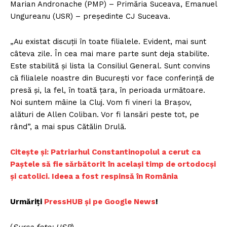
Marian Andronache (PMP) – Primăria Suceava, Emanuel
Ungureanu (USR) – preşedinte CJ Suceava.
„Au existat discuţii în toate filialele. Evident, mai sunt
câteva zile. În cea mai mare parte sunt deja stabilite.
Este stabilită şi lista la Consiliul General. Sunt convins
că filialele noastre din Bucureşti vor face conferinţă de
presă şi, la fel, în toată ţara, în perioada următoare.
Noi suntem mâine la Cluj. Vom fi vineri la Braşov,
alături de Allen Coliban. Vor fi lansări peste tot, pe
rând”, a mai spus Cătălin Drulă.
Citește și: Patriarhul Constantinopolul a cerut ca
Paștele să fie sărbătorit în același timp de ortodocși
și catolici. Ideea a fost respinsă în Români
a
Urmăriți
P
ressHUB și pe Google News
!
(
Sursa foto: USR
)