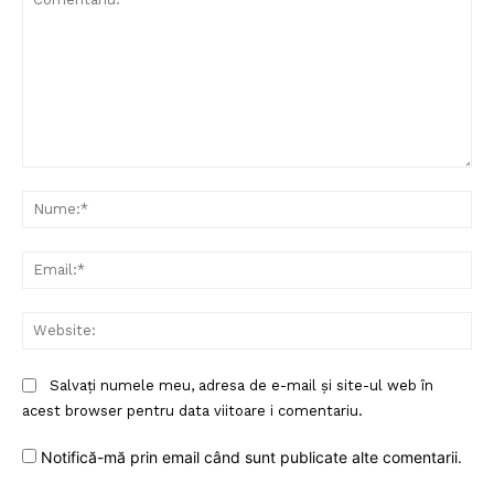
Comentariu:
Nu
Ema
Web
Salvați numele meu, adresa de e-mail și site-ul web în
acest browser pentru data viitoare i comentariu.
Notifică-mă prin email când sunt publicate alte comentarii.