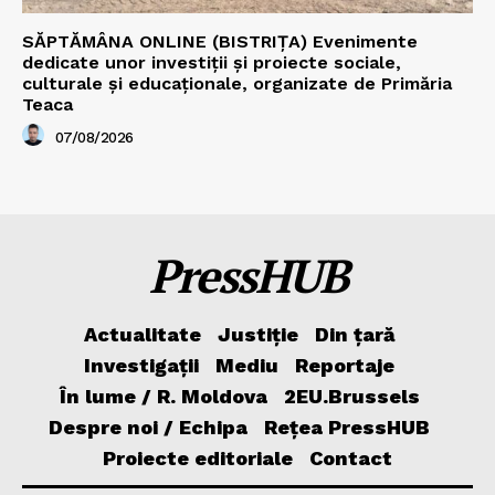
SĂPTĂMÂNA ONLINE (BISTRIȚA) Evenimente
dedicate unor investiții și proiecte sociale,
culturale și educaționale, organizate de Primăria
Teaca
07/08/2026
PressHUB
Actualitate
Justiție
Din țară
Investigații
Mediu
Reportaje
În lume / R. Moldova
2EU.Brussels
Despre noi / Echipa
Rețea PressHUB
Proiecte editoriale
Contact