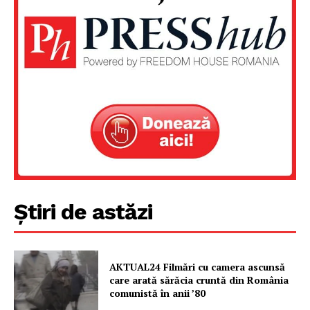
Un proiect
FREEDOM HOUSE ROMÂNIA
PRESShub
Știri de astăzi
Despre noi / Echipa
Proiecte editoriale
Rețea
AKTUAL24 Filmări cu camera ascunsă
care arată sărăcia cruntă din România
Contact
comunistă în anii ’80