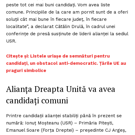
peste tot cei mai buni candidaţi. Vom avea liste
comune. Principiile de la care am pornit sunt de a oferi
soluţii cât mai bune în fiecare judeţ, în fiecare
localitate”, a declarat Cătălin Drulă, în cadrul unei
conferinţe de presă susţinute de liderii alianței la sediul
USR.
C
itește și: Listele uriașe de semnături pentru
candidați, un obstacol anti-democratic. Țările UE au
praguri simbolice
Alianţa Dreapta Unită va avea
candidaţi comuni
Printre candidaţii alianţei stabiliți până în prezent se
numără: Ionuţ Moşteanu (USR) – Primăria Piteşti,
Emanuel Soare (Forţa Dreptei) – preşedinte CJ Argeş,