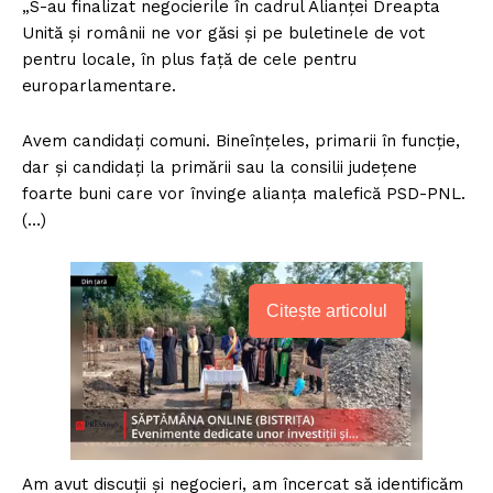
„S-au finalizat negocierile în cadrul Alianţei Dreapta
Unită şi românii ne vor găsi şi pe buletinele de vot
pentru locale, în plus faţă de cele pentru
europarlamentare.
Avem candidaţi comuni. Bineînţeles, primarii în funcţie,
dar şi candidaţi la primării sau la consilii judeţene
foarte buni care vor învinge alianţa malefică PSD-PNL.
(…)
Citește articolul
Am avut discuţii şi negocieri, am încercat să identificăm