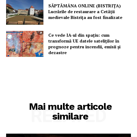
SĂPTĂMÂNA ONLINE (BISTRIȚA)
Lucrările de restaurare a Cetăţii
medievale Bistriţa au fost finalizate
Ce vede IA-ul din spațiu: cum
transformă UE datele sateliților în
prognoze pentru incendii, emisii și
dezastre
Mai multe articole
RELATED
similare