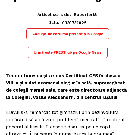
Articol scris de:
ReporterIS
03/07/2025
Data:
Adaugă-ne ca sursă preferată în Google
Urmărește PRESShub pe Google News
Teodor Ionescu și-a scos Certificat CES în clasa a
VIII-a și a dat examenul singur în sală, supravegheat
de colegii mamei sale, care este directoare adjunctă
la Colegiul „Vasile Alecsandri”, din centrul Iașului.
Elevul s-a remarcat tot gimnaziul prin dezinvoltură,
nepărând să aibă vreo problemă medicală. Directorul
general al liceului îl descrie doar ca pe un copil
obraznic: „Îl puneam în prima bancă la ora mea”.