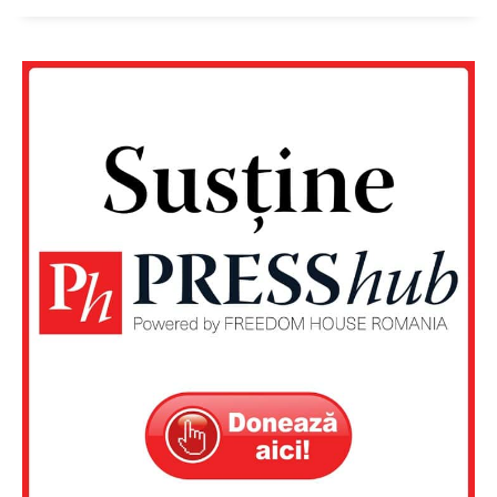
Un proiect
FREEDOM HOUSE ROMÂNIA
PRESShub
Despre noi / Echipa
Proiecte editoriale
Rețea