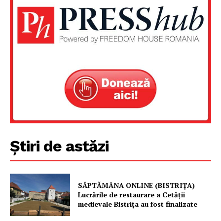
Un proiect
FREEDOM HOUSE ROMÂNIA
PRESShub
Despre noi / Echipa
Știri de astăzi
Proiecte editoriale
Rețea
Contact
SĂPTĂMÂNA ONLINE (BISTRIȚA)
Lucrările de restaurare a Cetăţii
medievale Bistriţa au fost finalizate