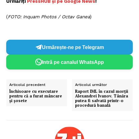
Urmăriți
P
ressHUB și pe Google News
!
(
FOTO: Inquam Photos / Octav Ganea
)
Urmărește-ne pe Telegram
Intră pe canalul WhatsApp
Articolul precedent
Articolul următor
Închisoare cu executare
Raport IML în cazul morții
pentru că a furat mâncare
Alexandrei Ivanov. Tânăra
și șosete
putea fi salvată printr-o
procedură banală