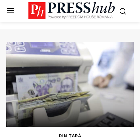
DIN ȚARĂ