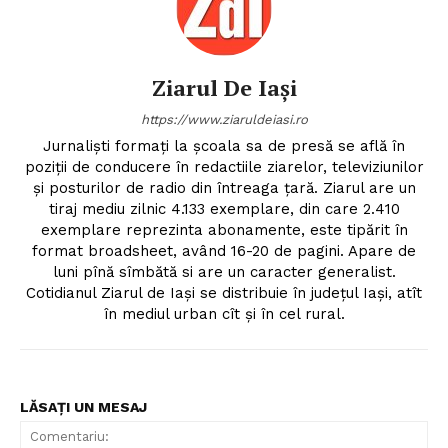
Ziarul De Iași
https://www.ziaruldeiasi.ro
Jurnalişti formaţi la şcoala sa de presă se află în
poziţii de conducere în redactiile ziarelor, televiziunilor
şi posturilor de radio din întreaga ţară. Ziarul are un
tiraj mediu zilnic 4.133 exemplare, din care 2.410
exemplare reprezinta abonamente, este tipărit în
format broadsheet, având 16-20 de pagini. Apare de
luni pînă sîmbătă si are un caracter generalist.
Cotidianul Ziarul de Iaşi se distribuie în judeţul Iaşi, atît
în mediul urban cît şi în cel rural.
LĂSAȚI UN MESAJ