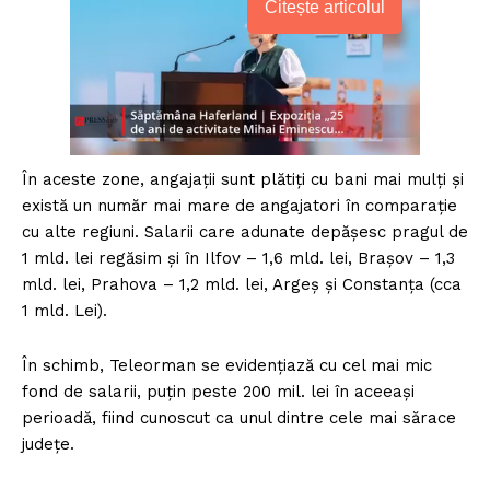
Citește articolul
În aceste zone, angajaţii sunt plătiţi cu bani mai mulţi şi
există un număr mai mare de angajatori în comparaţie
cu alte regiuni. Salarii care adunate depăşesc pragul de
1 mld. lei regăsim şi în Ilfov – 1,6 mld. lei, Braşov – 1,3
mld. lei, Prahova – 1,2 mld. lei, Argeş şi Constanţa (cca
1 mld. Lei).
În schimb, Teleorman se evidenţiază cu cel mai mic
fond de salarii, puţin peste 200 mil. lei în aceeaşi
perioadă, fiind cunoscut ca unul dintre cele mai sărace
judeţe.