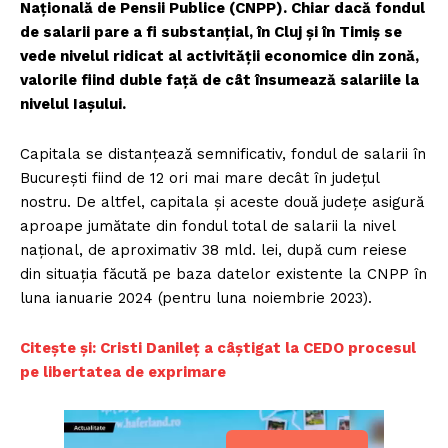
Naţională de Pensii Publice (CNPP). Chiar dacă fondul
de salarii pare a fi substanţial, în Cluj şi în Timiş se
vede nivelul ridicat al activităţii economice din zonă,
valorile fiind duble faţă de cât însumează salariile la
nivelul Iaşului.
Capitala se distanţează semnificativ, fondul de salarii în
Bucureşti fiind de 12 ori mai mare decât în judeţul
nostru. De altfel, capitala şi aceste două judeţe asigură
aproape jumătate din fondul total de salarii la nivel
naţional, de aproximativ 38 mld. lei, după cum reiese
din situaţia făcută pe baza datelor existente la CNPP în
luna ianuarie 2024 (pentru luna noiembrie 2023).
C
itește și: Cristi Danileț a câștigat la CEDO procesul
pe libertatea de exprimare