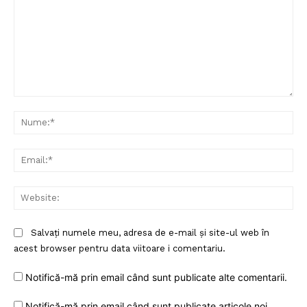
Comentariu:
Nu
Ema
Web
Salvați numele meu, adresa de e-mail și site-ul web în
acest browser pentru data viitoare i comentariu.
Notifică-mă prin email când sunt publicate alte comentarii.
Notifică-mă prin email când sunt publicate articole noi.