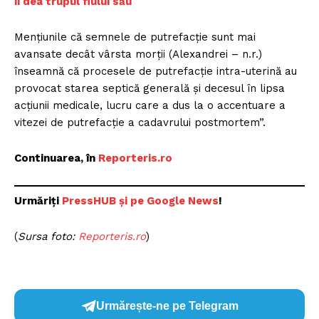
îi dea trupul fiului său
Mențiunile că semnele de putrefacție sunt mai
avansate decât vârsta morții (Alexandrei – n.r.)
înseamnă că procesele de putrefacție intra-uterină au
provocat starea septică generală și decesul în lipsa
acțiunii medicale, lucru care a dus la o accentuare a
vitezei de putrefacție a cadavrului postmortem”.
Continuarea, în
Reporteris.ro
Urmăriți
P
ressHUB și pe Google News
!
(
Sursa foto:
R
eporteris.ro
)
Urmărește-ne pe Telegram