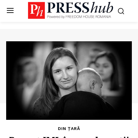
DIN ȚARĂ