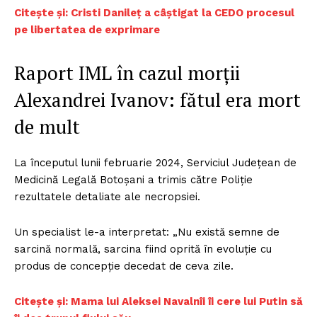
C
itește și: Cristi Danileț a câștigat la CEDO procesul
pe libertatea de exprimare
Raport IML în cazul morții
Alexandrei Ivanov: fătul era mort
de mult
La începutul lunii februarie 2024, Serviciul Județean de
Medicină Legală Botoșani a trimis către Poliție
rezultatele detaliate ale necropsiei.
Un specialist le-a interpretat: „Nu există semne de
sarcină normală, sarcina fiind oprită în evoluție cu
produs de concepție decedat de ceva zile.
C
itește și: Mama lui Aleksei Navalnîi îi cere lui Putin să