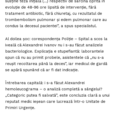
susține teza inițială (…) respectiv de sarcină oprită în
evoluție de 48-96 ore lipsită de intervenție, fără
tratament antibiotic, fără chiuretaj, cu rezultatul de
trombembolism pulmonar și edem pulmonar care au
condus la decesul pacientei”, a spus specialistul.
Al doilea șoc: corespondența Poliție – Spital a scos la
iveală că Alexandrei Ivanov nu i s-au făcut analizele
bacteriologice. Explicația e stupefiantă: laborantele
spun că nu au primit probele, asistentele că „nu s-a
reușit recoltarea până la deces”, iar medicul de gardă
se apără spunând că ar fi dat indicație.
Întrebarea capitală: i s-a făcut Alexandrei
hemoleucograma – o analiză completă a sângelui?
„Categoric putea fi salvată”, este concluzia clară a unui
reputat medic ieșean care lucrează într-o Unitate de
Primiri Urgențe.