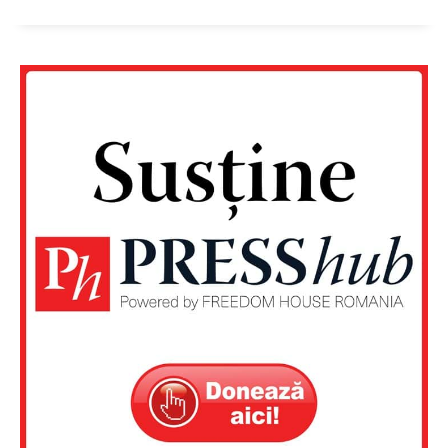
Un proiect
FREEDOM HOUSE ROMÂNIA
PRESShub
Despre noi / Echipa
Proiecte editoriale