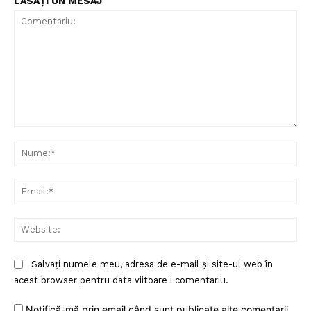
LĂSAȚI UN MESAJ
Comentariu:
Nu
Ema
Web
Salvați numele meu, adresa de e-mail și site-ul web în
acest browser pentru data viitoare i comentariu.
Notifică-mă prin email când sunt publicate alte comentarii.