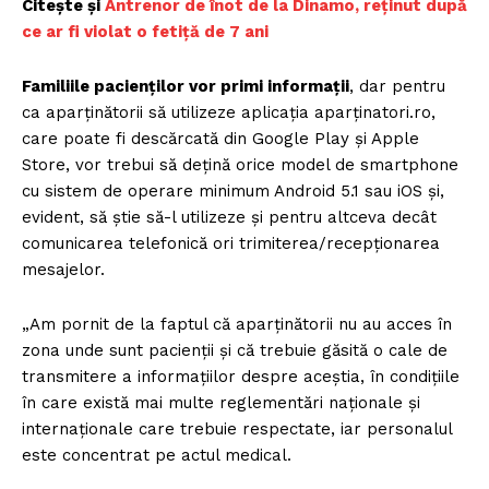
Citește și
Antrenor de înot de la Dinamo, reținut după
ce ar fi violat o fetiță de 7 ani
Familiile pacienților vor primi informații
, dar pentru
ca aparținătorii să utilizeze aplicația aparținatori.ro,
care poate fi descărcată din Google Play și Apple
Store, vor trebui să dețină orice model de smartphone
cu sistem de operare minimum Android 5.1 sau iOS și,
evident, să știe să-l utilizeze și pentru altceva decât
comunicarea telefonică ori trimiterea/recepționarea
mesajelor.
„Am pornit de la faptul că aparținătorii nu au acces în
zona unde sunt pacienții și că trebuie găsită o cale de
transmitere a informațiilor despre aceștia, în condițiile
în care există mai multe reglementări naționale și
internaționale care trebuie respectate, iar personalul
este concentrat pe actul medical.