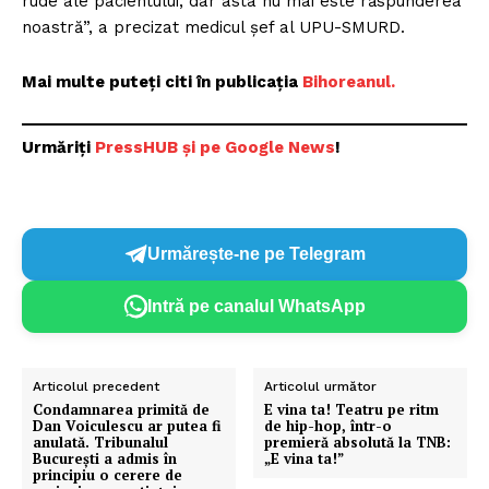
rude ale pacientului, dar asta nu mai este răspunderea
noastră”, a precizat medicul șef al UPU-SMURD.
Mai multe puteți citi în publicația
Bihoreanul.
Urmăriți
P
ressHUB și pe Google News
!
Urmărește-ne pe Telegram
Intră pe canalul WhatsApp
Articolul precedent
Articolul următor
Condamnarea primită de
E vina ta! Teatru pe ritm
Dan Voiculescu ar putea fi
de hip-hop, într-o
anulată. Tribunalul
premieră absolută la TNB:
București a admis în
„E vina ta!”
principiu o cerere de