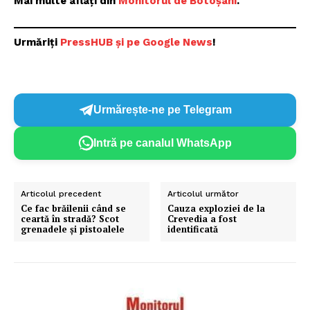
Mai multe aflați din
Monitorul de Botoșani
.
Urmăriți
P
ressHUB și pe Google News
!
Urmărește-ne pe Telegram
Intră pe canalul WhatsApp
Articolul precedent
Articolul următor
Ce fac brăilenii când se
Cauza exploziei de la
ceartă în stradă? Scot
Crevedia a fost
grenadele și pistoalele
identificată