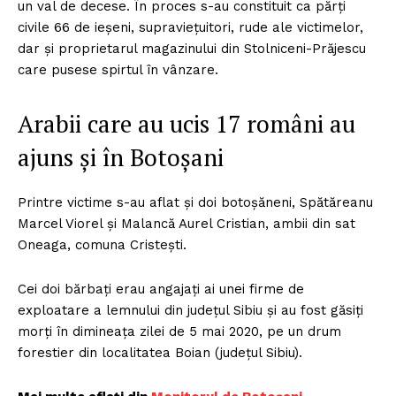
un val de decese. În proces s-au constituit ca părţi
civile 66 de ieşeni, supravieţuitori, rude ale victimelor,
dar şi proprietarul magazinului din Stolniceni-Prăjescu
care pusese spirtul în vânzare.
Arabii care au ucis 17 români au
ajuns și în Botoșani
Printre victime s-au aflat și doi botoșăneni, Spătăreanu
Marcel Viorel și Malancă Aurel Cristian, ambii din sat
Oneaga, comuna Cristești.
Cei doi bărbați erau angajați ai unei firme de
exploatare a lemnului din județul Sibiu și au fost găsiți
morți în dimineața zilei de 5 mai 2020, pe un drum
forestier din localitatea Boian (județul Sibiu).