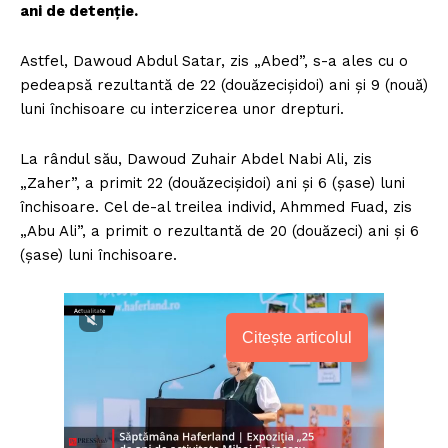
ani de detenție.
Astfel, Dawoud Abdul Satar, zis „Abed”, s-a ales cu o
pedeapsă rezultantă de 22 (douăzecişidoi) ani şi 9 (nouă)
luni închisoare cu interzicerea unor drepturi.
La rândul său, Dawoud Zuhair Abdel Nabi Ali, zis
„Zaher”, a primit 22 (douăzecişidoi) ani şi 6 (şase) luni
închisoare. Cel de-al treilea individ, Ahmmed Fuad, zis
„Abu Ali”, a primit o rezultantă de 20 (douăzeci) ani şi 6
(şase) luni închisoare.
Citește articolul