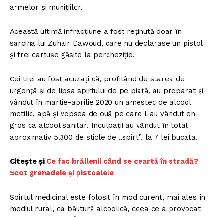
armelor şi muniţiilor.
Această ultimă infracţiune a fost reţinută doar în
sarcina lui Zuhair Dawoud, care nu declarase un pistol
şi trei cartuşe găsite la percheziţie.
Cei trei au fost acuzaţi că, profitând de starea de
urgenţă şi de lipsa spirtului de pe piaţă, au preparat şi
vândut în martie-aprilie 2020 un amestec de alcool
metilic, apă şi vopsea de ouă pe care l-au vândut en-
gros ca alcool sanitar. Inculpaţii au vândut în total
aproximativ 5.300 de sticle de „spirt”, la 7 lei bucata.
Citește și
Ce fac brăilenii când se ceartă în stradă?
Scot grenadele și pistoalele
Spirtul medicinal este folosit în mod curent, mai ales în
mediul rural, ca băutură alcoolică, ceea ce a provocat