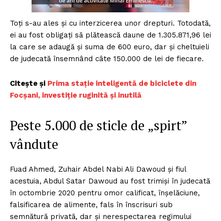
Toți s-au ales și cu interzicerea unor drepturi. Totodată,
ei au fost obligați să plătească daune de 1.305.871,96 lei
la care se adaugă şi suma de 600 euro, dar și cheltuieli
de judecată însemnând câte 150.000 de lei de fiecare.
Citește și
Prima stație inteligentă de biciclete din
Focșani, investiție ruginită și inutilă
Peste 5.000 de sticle de „spirt”
vândute
Fuad Ahmed, Zuhair Abdel Nabi Ali Dawoud şi fiul
acestuia, Abdul Satar Dawoud au fost trimişi în judecată
în octombrie 2020 pentru omor calificat, înşelăciune,
falsificarea de alimente, fals în înscrisuri sub
semnătură privată, dar şi nerespectarea regimului