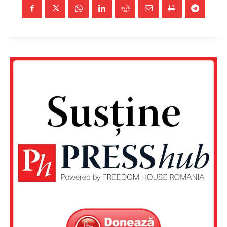
Un proiect
FREEDOM HOUSE ROMÂNIA
PRESShub
Despre noi / Echipa
Proiecte editoriale