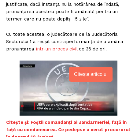
justificate, dacă instanţa nu ia hotărârea de îndată,
pronunţarea acesteia poate fi amânată pentru un
termen care nu poate depăşi 15 zile”.
Cu toate acestea, o judecătoare de la Judecătoria
Sectorului 1 a reușit contraperformanța de a amâna
pronunțarea
într-un proces civil
de 36 de ori.
Citește articolul
Citește și: Foștii comandanți ai Jandarmeriei, față în
față cu condamnarea. Ce pedepse a cerut procurorul
în dosarul 10 August