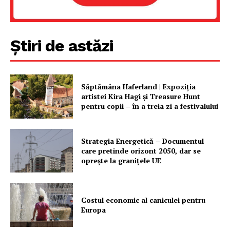
Știri de astăzi
Săptămâna Haferland | Expoziţia
Un proiect
artistei Kira Hagi şi Treasure Hunt
FREEDOM HOUSE ROMÂNIA
pentru copii – în a treia zi a festivalului
Strategia Energetică – Documentul
care pretinde orizont 2050, dar se
PRESShub
oprește la granițele UE
Despre noi / Echipa
Costul economic al caniculei pentru
Proiecte editoriale
Europa
Rețea