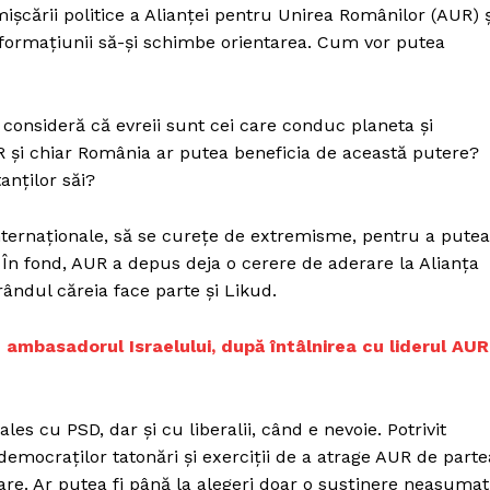
ișcării politice a Alianței pentru Unirea Românilor (AUR) ș
i formațiunii să-și schimbe orientarea. Cum vor putea
e consideră că evreii sunt cei care conduc planeta și
UR și chiar România ar putea beneficia de această putere?
anților săi?
internaționale, să se curețe de extremisme, pentru a putea
? În fond, AUR a depus deja o cerere de aderare la Alianța
rândul căreia face parte și Likud.
 pe ambasadorul Israelului, după întâlnirea cu liderul AUR
les cu PSD, dar și cu liberalii, când e nevoie. Potrivit
l-democraților tatonări și exerciții de a atrage AUR de parte
are. Ar putea fi până la alegeri doar o susținere neasumat