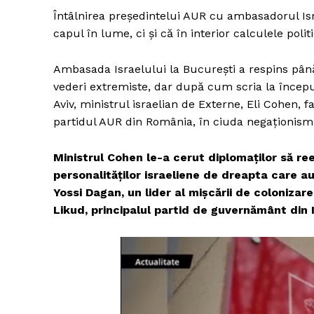
Întâlnirea președintelui AUR cu ambasadorul Is
capul în lume, ci și că în interior calculele polit
Ambasada Israelului la București a respins pân
vederi extremiste, dar după cum scria la început
Aviv, ministrul israelian de Externe, Eli Cohen, 
partidul AUR din România, în ciuda negaționismul
Ministrul Cohen le-a cerut diplomaților să re
personalităților israeliene de dreapta care au
Yossi Dagan, un lider al mișcării de colonizare
Likud, principalul partid de guvernământ din 