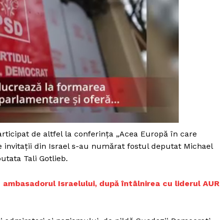
ticipat de altfel la conferința „Acea Europă în care
 invitații din Israel s-au numărat fostul deputat Michael
putata Tali Gotlieb.
PRESShub
 pe ambasadorul Israelului, după întâlnirea cu liderul AUR
Despre noi / Echipa