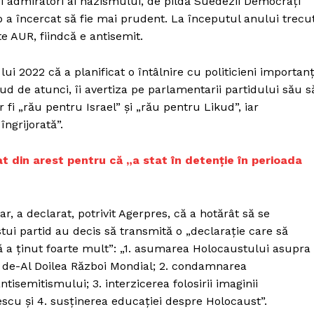
ri admiratori ai nazismului, de pildă Suedezii Democrați
Proiecte editoriale
mp a încercat să fie mai prudent. La începutul anului trecut
Rețea
ite AUR, fiindcă e antisemit.
Contact
iect
i 2022 că a planificat o întâlnire cu politicieni importanț
 HOUSE
kud de atunci, îi avertiza pe parlamentarii partidului său s
NIA
 fi „rău pentru Israel” și „rău pentru Likud”, iar
ngrijorată”.
rat din arest pentru că „a stat în detenţie în perioada
, a declarat, potrivit Agerpres, că a hotărât să se
tui partid au decis să transmită o „declaraţie care să
ă a ţinut foarte mult”: „1. asumarea Holocaustului asupra
el de-Al Doilea Război Mondial; 2. condamnarea
tisemitismului; 3. interzicerea folosirii imaginii
nescu şi 4. susţinerea educaţiei despre Holocaust”.