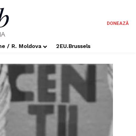
DONEAZĂ
me / R. Moldova
2EU.Brussels