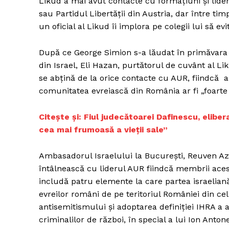
Likud a mai avut contacte cu formațiuni și lide
sau Partidul Libertății din Austria, dar între ti
un oficial al Likud îi implora pe colegii lui să ev
Un pro
După ce George Simion s-a lăudat în primăvara lu
FREEDOM
din Israel, Eli Hazan, purtătorul de cuvânt al Li
ROMÂ
se abțină de la orice contacte cu AUR, fiindcă ar
comunitatea evreiască din România ar fi „foarte î
Citește și: Fiul judecătoarei Dafinescu, elibe
cea mai frumoasă a
vieţii sale”
Ambasadorul Israelului la Bucureşti, Reuven Azar
întâlnească cu liderul AUR fiindcă membrii aces
includă patru elemente la care partea israelian
evreilor români de pe teritoriul României din c
antisemitismului şi adoptarea definiţiei IHRA a an
criminalilor de război, în special a lui Ion Anto