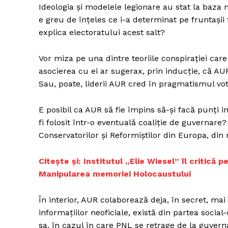
Ideologia și modelele legionare au stat la baza m
e greu de înțeles ce i-a determinat pe fruntași
explica electoratului acest salt?
Vor miza pe una dintre teoriile conspirației car
asocierea cu ei ar sugerax, prin inducție, că A
Sau, poate, liderii AUR cred în pragmatismul vot
E posibil ca AUR să fie împins să-și facă punți 
fi folosit într-o eventuală coaliție de guvernare
Conservatorilor și Reformiștilor din Europa, din 
Citește și: Institutul „Elie Wiesel” îl critică
Manipularea memoriei Holocaustului
În interior, AUR colaborează deja, în secret, mai a
informațiilor neoficiale, există din partea socia
sa, în cazul în care PNL se retrage de la guvern