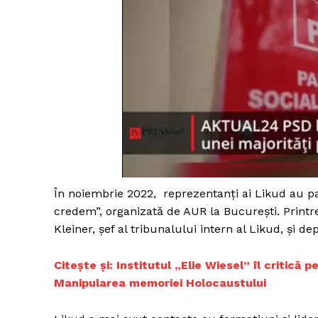
În noiembrie 2022, reprezentanți ai Likud au par
credem”, organizată de AUR la București. Printre
Kleiner, şef al tribunalului intern al Likud, şi de
Citește și: Institutul „Elie Wiesel” îl critică
Manipularea memoriei Holocaustului