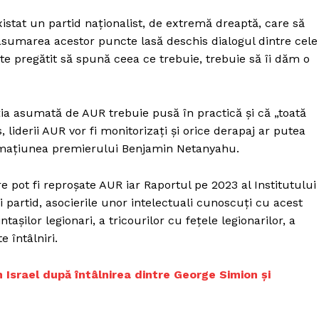
istat un partid naţionalist, de extremă dreaptă, care să
asumarea acestor puncte lasă deschis dialogul dintre cele
ste pregătit să spună ceea ce trebuie, trebuie să îi dăm o
ia asumată de AUR trebuie pusă în practică și că „toată
, liderii AUR vor fi monitorizați și orice derapaj ar putea
ormațiunea premierului Benjamin Netanyahu.
e pot fi reproșate AUR iar Raportul pe 2023 al Institutului
i partid, asocierile unor intelectuali cunoscuți cu acest
intașilor legionari, a tricourilor cu fețele legionarilor, a
e întâlniri.
n Israel după întâlnirea dintre George Simion și