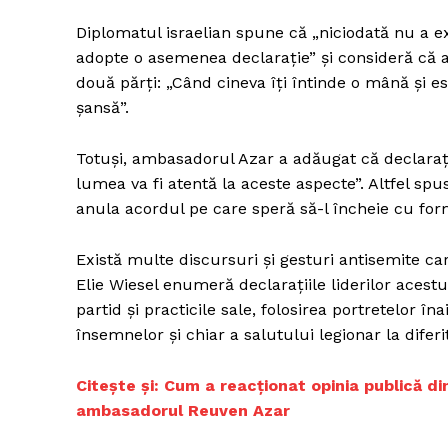
Diplomatul israelian spune că „niciodată nu a ex
adopte o asemenea declaraţie” și consideră că 
două părți: „Când cineva îţi întinde o mână şi e
şansă”.
Totuși, ambasadorul Azar a adăugat că declaraț
lumea va fi atentă la aceste aspecte”. Altfel spus
anula acordul pe care speră să-l încheie cu f
Există multe discursuri și gesturi antisemite car
Elie Wiesel enumeră declarațiile liderilor acestu
partid și practicile sale, folosirea portretelor îna
însemnelor și chiar a salutului legionar la diferit
Citește și: Cum a reacționat opinia publică di
ambasadorul Reuven Aza
r