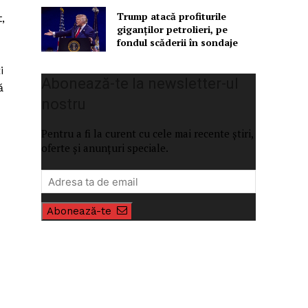
Trump atacă profiturile
,
giganților petrolieri, pe
fondul scăderii în sondaje
i
Abonează-te la newsletter-ul
ă
nostru
Pentru a fi la curent cu cele mai recente știri,
oferte și anunțuri speciale.
Abonează-te