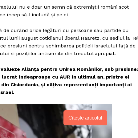
raelului nu e doar un semn că extremiștii români scot
ice încep să-i includă și pe ei.
ă de curând orice legături cu persoane sau partide cu
ul lunii august cotidianul liberal Haaretz, cu sediul la Te
face presiuni pentru schimbarea politicii Israelului față de
ui și pozițiilor antisemite din trecutul apropiat.
evalueze Alianța pentru Unirea Românilor, sub presiune
 lucrat îndeaproape cu AUR în ultimul an, printre ei
 din Cisiordania, și câțiva reprezentanți importanți ai
Israel.
Citește articolul