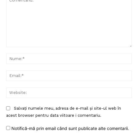
Comentariu:
Nu
Ema
Web
Salvați numele meu, adresa de e-mail și site-ul web în
acest browser pentru data viitoare i comentariu.
Notifică-mă prin email când sunt publicate alte comentarii.