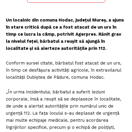
Un localnic din comuna Hodac, județul Mureș, a ajuns
în stare critică după ce a fost atacat de un urs în
timp ce lucra la câmp, potrivit Agerpres. Rănit grav
la nivelul feței, bărbatul a reușit să ajungă în
localitate și să alerteze autoritățile prin 112.
Conform sursei citate, bărbatul fost atacat de un urs,
în timp ce desfăşura activităţi agricole, în extravilanul
localităţii Dubiştea de Pădure, comuna Hodac.
„În urma incidentului, bărbatul a suferit leziuni
corporale, însă a reuşit să se deplaseze în localitate,
de unde a alertat autorităţile prin numărul unic de
urgenţă 112. La faţa locului s-au deplasat de urgenţă
mai multe echipaje medicale, pentru acordarea
îngrijirilor specifice, precum şi o echipă de poliţişti,