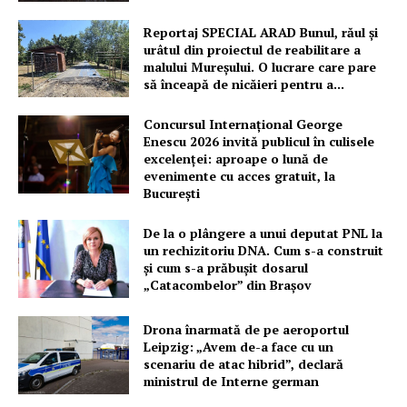
Reportaj SPECIAL ARAD Bunul, răul și
urâtul din proiectul de reabilitare a
malului Mureșului. O lucrare care pare
să înceapă de nicăieri pentru a...
Concursul Internațional George
Enescu 2026 invită publicul în culisele
excelenței: aproape o lună de
evenimente cu acces gratuit, la
București
De la o plângere a unui deputat PNL la
un rechizitoriu DNA. Cum s-a construit
și cum s-a prăbușit dosarul
„Catacombelor” din Brașov
Drona înarmată de pe aeroportul
Leipzig: „Avem de-a face cu un
scenariu de atac hibrid”, declară
ministrul de Interne german