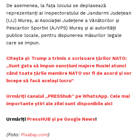
De asemenea, la faţa locului se deplasează
reprezentanţi ai Inspectoratului de Jandarmi Judeţean
(IJJ) Mureş, ai Asociaţiei Judeţene a Vânătorilor şi
Pescarilor Sportivi (AJVPS) Mureş şi ai autorităţii
publice locale, pentru dispunerea măsurilor legale
care se impun.
Citește și:
Trump a trimis o scrisoare țărilor NATO:
„Sunt gata să impun sancțiuni majore Rusiei atunci
când toate țările membre NATO vor fi de acord și vor
începe să facă același lucru”
Urmăriți canalul „PRESShub” pe WhatsApp. Cele mai
importante știri ale zilei sunt disponibile aici
Urmăriți
PressHUB și pe Google News
!
(Foto:
Pixabay.com
)