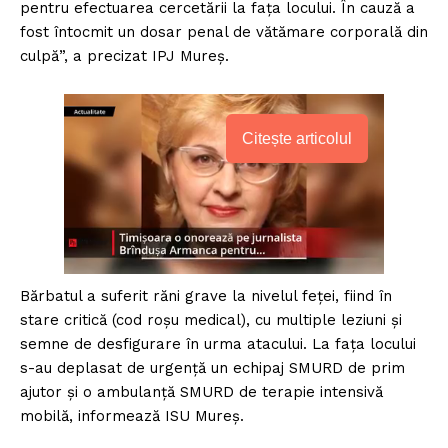
pentru efectuarea cercetării la faţa locului. În cauză a
fost întocmit un dosar penal de vătămare corporală din
culpă”, a precizat IPJ Mureş.
Citește articolul
Bărbatul a suferit răni grave la nivelul feţei, fiind în
stare critică (cod roşu medical), cu multiple leziuni şi
semne de desfigurare în urma atacului. La faţa locului
s-au deplasat de urgenţă un echipaj SMURD de prim
ajutor şi o ambulanţă SMURD de terapie intensivă
mobilă, informează ISU Mureş.