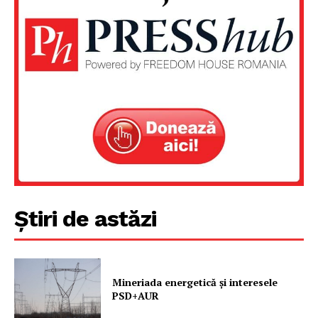
Un proiect
FREEDOM HOUSE ROMÂNIA
PRESShub
Despre noi / Echipa
Știri de astăzi
Proiecte editoriale
Rețea
Contact
Mineriada energetică și interesele
PSD+AUR