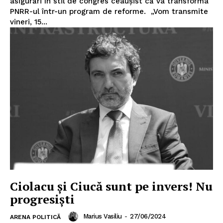
asigurări în stil de congres ceaușist că va transforma
PNRR-ul într-un program de reforme. „Vom transmite
vineri, 15...
Ciolacu și Ciucă sunt pe invers! Nu
progresiști
Marius Vasiliu
-
27/06/2024
ARENA POLITICĂ