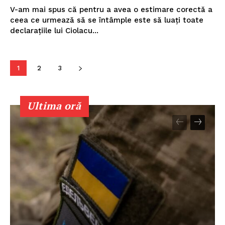
V-am mai spus că pentru a avea o estimare corectă a
ceea ce urmează să se întâmple este să luați toate
declarațiile lui Ciolacu...
1
2
3
Ultima oră
Un proiect
FREEDOM HOUSE ROMÂNIA
PRESShub
Despre noi / Echipa
Proiecte editoriale