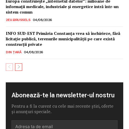
Europa construiește „internetul datelor”: milioane de
informații medicale, industriale și energetice intră într-un
sistem comun
2EU.BRUSSELS
04/08/2026
INFO SUD-EST Primăria Constanța vrea să închirieze, fără
licitație publică, terenurile municipalității pe care există
construcții private
DIN ȚARĂ
04/08/2026
Abonează-te la newsletter-ul nostru
Pentru a fi la curent cu cele mai recente știri, oferte
și anunțuri speciale.