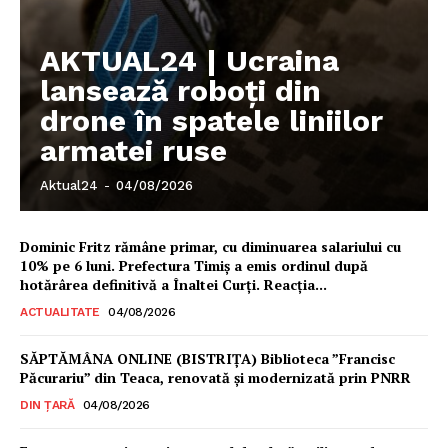
Rețea
Contact
AKTUAL24 | Ucraina
lansează roboți din
drone în spatele liniilor
armatei ruse
Aktual24
-
04/08/2026
Dominic Fritz rămâne primar, cu diminuarea salariului cu
10% pe 6 luni. Prefectura Timiș a emis ordinul după
hotărârea definitivă a Înaltei Curți. Reacția...
ACTUALITATE
04/08/2026
SĂPTĂMÂNA ONLINE (BISTRIȚA) Biblioteca ”Francisc
Păcurariu” din Teaca, renovată și modernizată prin PNRR
DIN ȚARĂ
04/08/2026