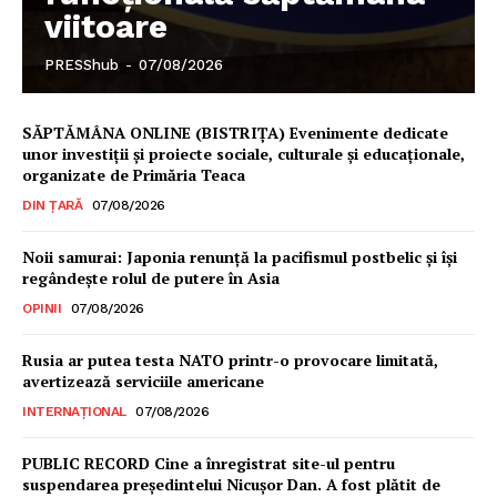
viitoare
PRESShub
PRESShub
-
07/08/2026
Despre noi / Echipa
SĂPTĂMÂNA ONLINE (BISTRIȚA) Evenimente dedicate
Proiecte editoriale
unor investiții și proiecte sociale, culturale și educaționale,
organizate de Primăria Teaca
Rețea
DIN ȚARĂ
07/08/2026
Contact
Noii samurai: Japonia renunță la pacifismul postbelic și își
regândește rolul de putere în Asia
OPINII
07/08/2026
Rusia ar putea testa NATO printr-o provocare limitată,
avertizează serviciile americane
INTERNAȚIONAL
07/08/2026
PUBLIC RECORD Cine a înregistrat site-ul pentru
suspendarea președintelui Nicușor Dan. A fost plătit de