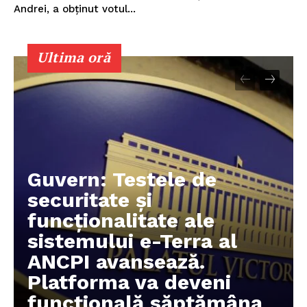
Andrei, a obținut votul...
Ultima oră
Guvern: Testele de
securitate și
funcționalitate ale
sistemului e-Terra al
Un proiect
ANCPI avansează.
FREEDOM HOUSE ROMÂNIA
Platforma va deveni
funcțională săptămâna