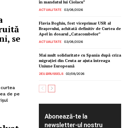
în mandatul lui Ciolacu”
ACTUALITATE
03/08/2026
a
Flavia Boghiu, fost viceprimar USR al
ruită
Brașovului, achitată definitiv de Curtea de
Apel în dosarul „Catacombelor”
ni, se
ACTUALITATE
03/08/2026
Mai mult solidaritate cu Spania după criza
migrației din Ceuta ar ajuta întreaga
Uniune Europeană
2EU.BRUSSELS
03/08/2026
 curtea
cea de pe
ișul
Abonează-te la
newsletter-ul nostru