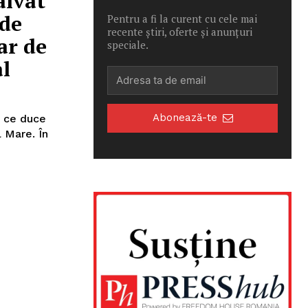
alvat
 de
Pentru a fi la curent cu cele mai
recente știri, oferte și anunțuri
ar de
speciale.
al
Abonează-te
l ce duce
 Mare. În