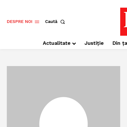
Caută
DESPRE NOI
Actualitate
Justiție
Din ța