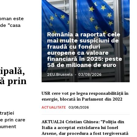
Roman este
 de ”casa
România a raportat cele
mai multe suspiciuni de
fraudă cu fonduri
europene ca valoare
financiară în 2025: peste
58 de milioane de euro
ipală,
2EU.Brussels
-
03/08/2026
ă prin
USR cere vot pe legea responsabilității în
energie, blocată în Parlament din 2022
ACTUALITATE
03/08/2026
trației
e prin care
AKTUAL24 Cristian Ghinea: ”Poliția din
onument
Italia a acceptat extrădarea lui Ionel
Arsene, dar procedura a fost tergiversată