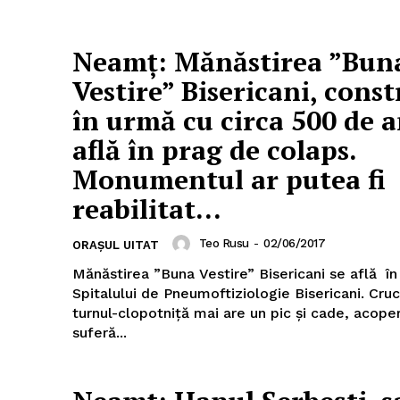
Neamț: Mănăstirea ”Bun
Vestire” Bisericani, const
în urmă cu circa 500 de a
PRESShub
află în prag de colaps.
Despre noi / Echipa
Monumentul ar putea fi
Proiecte editoriale
reabilitat...
Rețea
Teo Rusu
-
02/06/2017
ORAȘUL UITAT
Contact
iect
Mănăstirea ”Buna Vestire” Bisericani se află în
 HOUSE
Spitalului de Pneumoftiziologie Bisericani. Cru
turnul-clopotniță mai are un pic și cade, acoper
NIA
suferă...