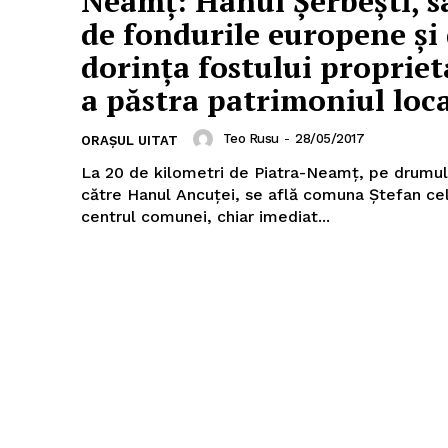
Neamț: Hanul Șerbești, s
de fondurile europene și
dorința fostului propriet
a păstra patrimoniul loc
Teo Rusu
-
28/05/2017
ORAȘUL UITAT
La 20 de kilometri de Piatra-Neamț, pe drumu
către Hanul Ancuței, se află comuna Ștefan cel
centrul comunei, chiar imediat...