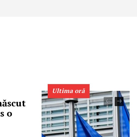
Ultima oră
născut
s o