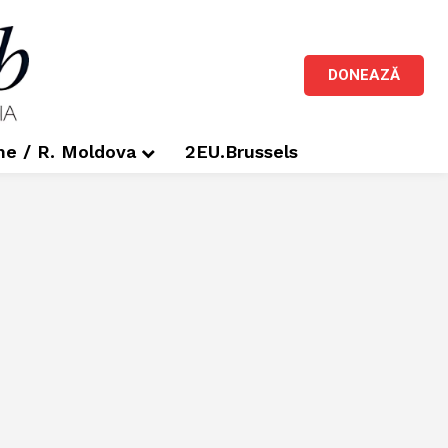
DONEAZĂ
me / R. Moldova
2EU.Brussels