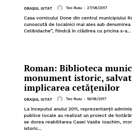
Teo Rusu
-
27/06/2017
ORAȘUL UITAT
Casa vornicului Done din centrul municipiului 
cunoscută de localnici mai ales sub denumirea
Celibidache”, fiindcă în clădirea cu pricina s-a...
Roman: Biblioteca munic
monument istoric, salvat
implicarea cetățenilor
Teo Rusu
-
18/06/2017
ORAȘUL UITAT
La începutul anului 2011, reprezentanții adminis
publice locale au realizat un proiect de hotărâr
se dorea reabilitarea Casei Vasile Ioachim, m
istoric...