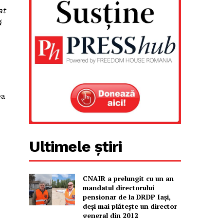
at
ă
ea
Ultimele știri
CNAIR a prelungit cu un an
mandatul directorului
pensionar de la DRDP Iași,
deși mai plătește un director
general din 2012