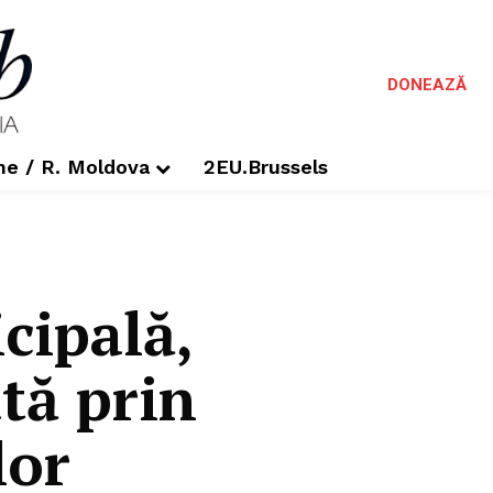
DONEAZĂ
me / R. Moldova
2EU.Brussels
cipală,
tă prin
lor