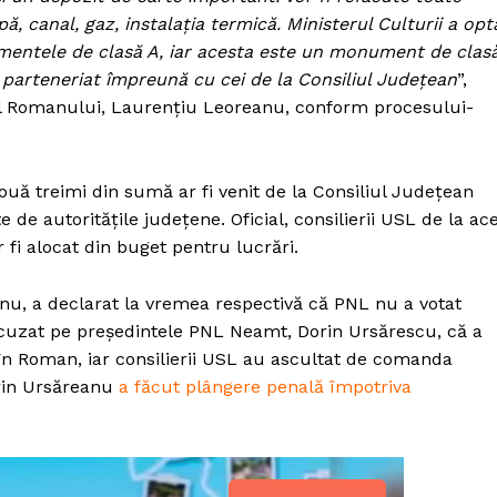
apă, canal, gaz, instalaţia termică. Ministerul Culturii a opt
entele de clasă A, iar acesta este un monument de clas
 parteneriat împreună cu cei de la Consiliul Judeţean
”,
al Romanului, Laurențiu Leoreanu, conform procesului-
două treimi din sumă ar fi venit de la Consiliul Județean
 de autoritățile județene. Oficial, consilierii USL de la ac
i alocat din buget pentru lucrări.
u, a declarat la vremea respectivă că PNL nu a votat
acuzat pe președintele PNL Neamt, Dorin Ursărescu, că a
 în Roman, iar consilierii USL au ascultat de comanda
orin Ursăreanu
a făcut plângere penală împotriva