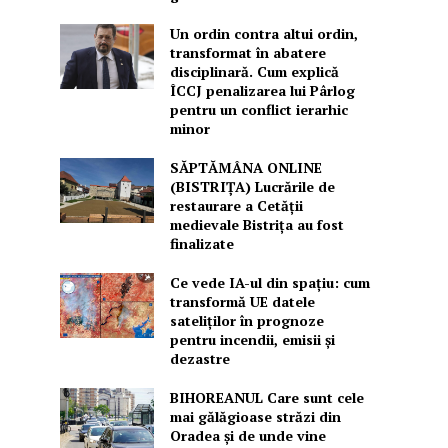
Un ordin contra altui ordin,
transformat în abatere
disciplinară. Cum explică
ÎCCJ penalizarea lui Pârlog
pentru un conflict ierarhic
minor
SĂPTĂMÂNA ONLINE
(BISTRIȚA) Lucrările de
restaurare a Cetăţii
medievale Bistriţa au fost
finalizate
Ce vede IA-ul din spațiu: cum
transformă UE datele
sateliților în prognoze
pentru incendii, emisii și
dezastre
BIHOREANUL Care sunt cele
mai gălăgioase străzi din
Oradea și de unde vine