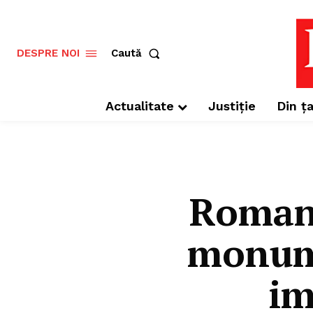
Caută
DESPRE NOI
Actualitate
Justiție
Din ța
Roman:
monume
im