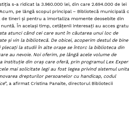
tiția s-a ridicat la 3.960.000 lei, din care 2.694.000 de lei
 Acum, pe lângă scopul principal – Bibliotecă municipală 
tă de tineri și pentru a imortaliza momente deosebite din
 nuntă. În același timp, cetățenii interesați au acces gratu
sta atunci când cei care sunt în căutarea unui loc de
te și vin la bibliotecă. De obicei, acoperim destul de bine
 plecați la studii în alte orașe se întorc la biblioteca din
care au nevoie. Noi oferim, pe lângă acele volume de
ra instituție din oraș care oferă, prin programul Lex Exper
, cele mai solicitate legi au fost legea privind sistemul unit
romovarea drepturilor persoanelor cu handicap, codul
ice
”, a afirmat Cristina Panaite, directorul Bibliotecii