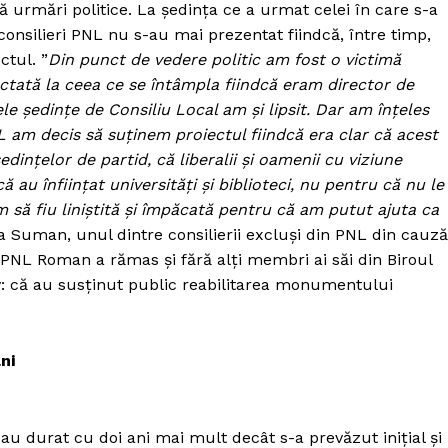
 urmări politice. La ședința ce a urmat celei în care s-a
 consilieri PNL nu s-au mai prezentat fiindcă, între timp,
ctul. ”
Din punct de vedere politic am fost o victimă
tată la ceea ce se întâmpla fiindcă eram director de
 ședințe de Consiliu Local am și lipsit. Dar am înțeles
 PNL am decis să suținem proiectul fiindcă era clar că acest
edințelor de partid, că liberalii și oamenii cu viziune
ă au înființat universități și biblioteci, nu pentru că nu le
m să fiu liniștită și împăcată pentru că am putut ajuta ca
la Suman, unul dintre consilierii excluși din PNL din cauză
 PNL Roman a rămas și fără alți membri ai săi din Biroul
tiv: că au susținut public reabilitarea monumentului
ni
 au durat cu doi ani mai mult decât s-a prevăzut inițial și