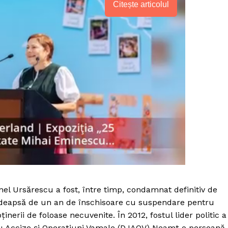
Citește articolul
l Ursărescu a fost, între timp, condamnat definitiv de
 pedeapsă de un an de înschisoare cu suspendare pentru
ținerii de foloase necuvenite. În 2012, fostul lider politic a
u Accize şi Operaţiuni Vamale (DJAOV) Neamţ o persoană