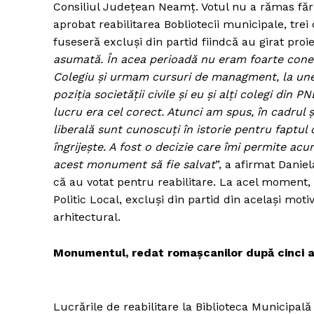
Consiliul Județean Neamț. Votul nu a rămas fără
aprobat reabilitarea Bobliotecii municipale, trei
fuseseră excluși din partid fiindcă au girat proie
asumată. În acea perioadă nu eram foarte conec
Colegiu și urmam cursuri de managment, la unele
poziția societății civile și eu și alți colegi din
lucru era cel corect. Atunci am spus, în cadrul ș
liberală sunt cunoscuți în istorie pentru faptul c
îngrijește. A fost o decizie care îmi permite acu
acest monument să fie salvat
”, a afirmat Danie
că au votat pentru reabilitare. La acel moment,
Politic Local, excluși din partid din același mo
arhitectural.
Monumentul, redat romașcanilor după cinci a
Lucrările de reabilitare la Biblioteca Municipală