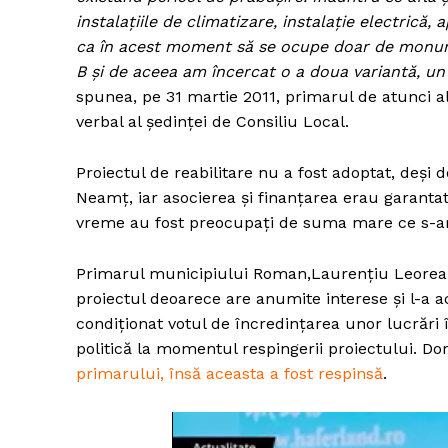
instalaţiile de climatizare, instalaţie electrică, 
ca în acest moment să se ocupe doar de monum
B şi de aceea am încercat o a doua variantă, un
spunea, pe 31 martie 2011, primarul de atunci 
verbal al ședinței de Consiliu Local.
Proiectul de reabilitare nu a fost adoptat, deși 
Neamț, iar asocierea și finanțarea erau garantate
vreme au fost preocupați de suma mare ce s-ar f
Primarul municipiului Roman,Laurențiu Leorean
proiectul deoarece are anumite interese și l-a 
condiționat votul de încredințarea unor lucrări
politică la momentul respingerii proiectului. D
primarului, însă aceasta a fost respinsă
.