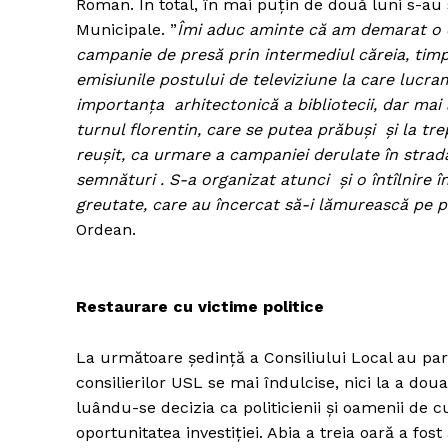
Roman. În total, în mai puțin de două luni s-au 
Municipale. ”
Îmi aduc aminte că am demarat o c
campanie de presă prin intermediul căreia, tim
emisiunile postului de televiziune la care lucr
Un pro
importanța arhitectonică a bibliotecii, dar mai 
FREEDOM
turnul florentin, care se putea prăbuși și la tr
ROMÂ
reușit, ca urmare a campaniei derulate în strad
semnături . S-a organizat atunci și o întîlnire î
greutate, care au încercat să-i lămurească pe pol
Ordean.
Restaurare cu victime politice
La următoare ședință a Consiliului Local au parti
consilierilor USL se mai îndulcise, nici la a dou
luându-se decizia ca politicienii și oamenii de 
oportunitatea investiției. Abia a treia oară a fos