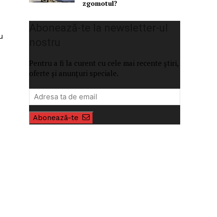
zgomotul?
Abonează-te la newsletter-ul
u
nostru
Pentru a fi la curent cu cele mai recente știri,
oferte și anunțuri speciale.
Abonează-te