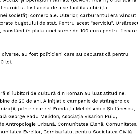
numirii a fost acela de a se facilita achiziția
ei societăţi comerciale. Ulterior, carburantul era vândut
torate bugetului de stat. Pentru acest “serviciu”, Ursăresc
, constând în plata unei sume de 100 euro pentru fiecare
 diverse, au fost politicieni care au declarat că pentru
0 lei.
ă și iubitori de cultură din Roman au luat atitudine.
i bine de 20 de ani. A inițiat o campanie de strângere de
nizații, printre care și Fundaţia Melchisedec Ştefănescu,
PRESShub
rală George Radu Melidon, Asociaţia Visarion Puiu,
de Antropologie Urbană, Comunitatea Elenă, Comunitatea
Despre noi / Echipa
nitatea Evreilor, Comisariatul pentru Societatea Civilă