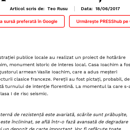
Articol scris de:
Teo Rusu
Data:
18/06/2017
 sursă preferată în Google
Urmărește PRESShub pe
trației publice locale au realizat un proiect de hotărâre
chim, monument istoric de interes local. Casa Ioachim a fo
negustorul armean Vasile Ioachim, care a adus meşteri
ecturii clasice franceze. Pereții au fost pictați, probabil, de
ită turnului de intenţie florentină. La momentul la care s-
lasa I de risc seismic.
nternă de rezistenţă este avariată, scările sunt prăbuşite,
l este înclininat, se află într-o fază avansată de degradare
şi un depozit de carte important. Vor fi refăcute toate