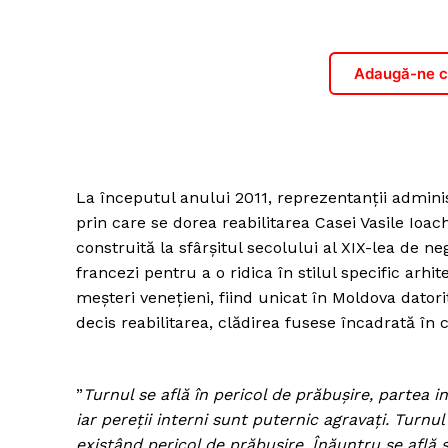
Adaugă-ne ca
La începutul anului 2011, reprezentanții adminis
prin care se dorea reabilitarea Casei Vasile Ioa
construită la sfârșitul secolului al XIX-lea de 
francezi pentru a o ridica în stilul specific arhit
meşteri veneţieni, fiind unicat în Moldova dator
decis reabilitarea, clădirea fusese încadrată în c
”
Turnul se află în pericol de prăbuşire, partea i
iar pereţii interni sunt puternic agravaţi. Turnu
existând pericol de prăbuşire. Înăuntru se află 