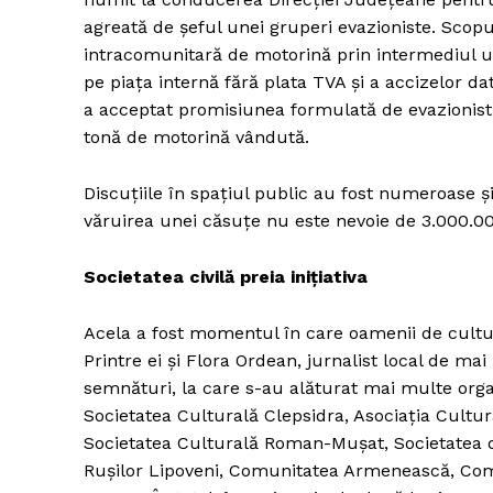
agreată de șeful unei gruperi evazioniste. Scopul 
intracomunitară de motorină prin intermediul un
pe piaţa internă fără plata TVA şi a accizelor da
a acceptat promisiunea formulată de evazionist
tonă de motorină vândută.
Discuțiile în spațiul public au fost numeroase și
văruirea unei căsuțe nu este nevoie de 3.000.00
Societatea civilă preia inițiativa
Acela a fost momentul în care oamenii de cultur
Printre ei și Flora Ordean, jurnalist local de ma
semnături, la care s-au alăturat mai multe orga
Societatea Culturală Clepsidra, Asociaţia Cultu
Societatea Culturală Roman-Muşat, Societatea 
Ruşilor Lipoveni, Comunitatea Armenească, Comu