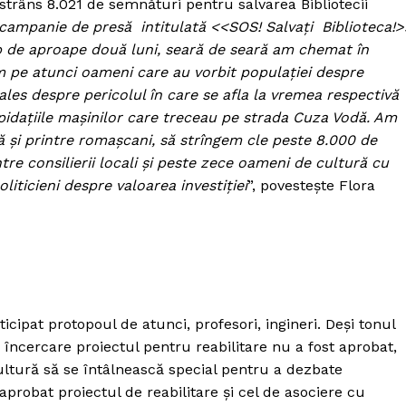
strâns 8.021 de semnături pentru salvarea Bibliotecii
Proiecte editoriale
ampanie de presă intitulată <<SOS! Salvați Biblioteca!>
Rețea
p de aproape două luni, seară de seară am chemat în
Contact
am pe atunci oameni care au vorbit populației despre
iect
ales despre pericolul în care se afla la vremea respectivă
 HOUSE
epidațiile mașinilor care treceau pe strada Cuza Vodă. Am
NIA
ă și printre romașcani, să strîngem cle peste 8.000 de
ntre consilierii locali și peste zece oameni de cultură cu
iticieni despre valoarea investiției
”, povestește Flora
cipat protopoul de atunci, profesori, ingineri. Deși tonul
a încercare proiectul pentru reabilitare nu a fost aprobat,
cultură să se întâlnească special pentru a dezbate
t aprobat proiectul de reabilitare și cel de asociere cu