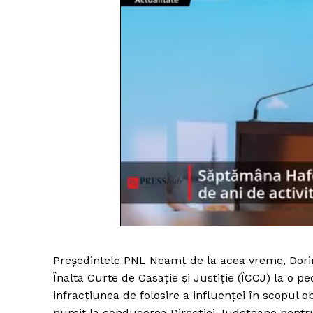
Președintele PNL Neamț de la acea vreme, Dorine
Înalta Curte de Casație și Justiție (ÎCCJ) la o
infracțiunea de folosire a influenței în scopul ob
numit la conducerea Direcţiei Judeţeane pentr