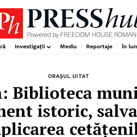
ră
Investigații
Mediu
Reportaje
În lu
ORAȘUL UITAT
 Biblioteca muni
nt istoric, salva
plicarea cetățeni