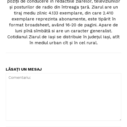
poziţii de conducere în redactiile ziarelor, televiziunilor
şi posturilor de radio din întreaga ţară. Ziarul are un
tiraj mediu zilnic 4.133 exemplare, din care 2.410
exemplare reprezinta abonamente, este tipărit în
format broadsheet, având 16-20 de pagini. Apare de
luni pînă sîmbătă si are un caracter generalist.
Cotidianul Ziarul de Iaşi se distribuie în judeţul Iaşi, atît
în mediul urban cît şi în cel rural.
LĂSAȚI UN MESAJ
Comentariu: