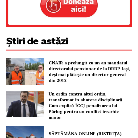
Un proiect
FREEDOM HOUSE ROMÂNIA
Știri de astăzi
PRESShub
CNAIR a prelungit cu un an mandatul
Despre noi / Echipa
directorului pensionar de la DRDP Iași,
Proiecte editoriale
deși mai plătește un director general
din 2012
Rețea
Contact
Un ordin contra altui ordin,
transformat în abatere disciplinară.
Cum explică ÎCCJ penalizarea lui
Pârlog pentru un conflict ierarhic
minor
SĂPTĂMÂNA ONLINE (BISTRIȚA)