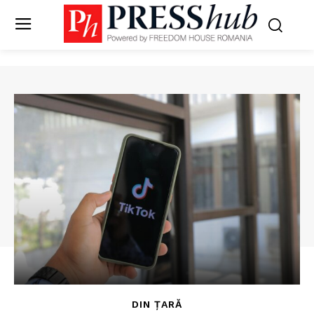
DIN ȚARĂ