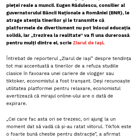
pieței reale a muncii. Eugen Rădulescu, consilier al
guvernatorului Băncii Naționale a României (BNR), le
atrage atenția tinerilor și le transmite că
platformele de divertisment nu pot înlocui educația
solidă, iar „trezirea la realitate” va fi una dureroasă
pentru mulți dintre ei, scrie
Ziarul de Iași
.
Întrebat de reporterul „Ziarul de Iași” despre tendința
tot mai accentuată a tinerilor de a refuza studiile
clasice în favoarea unei cariere de vlogger sau
tiktoker, economistul a fost tranșant. Deși recunoaște
utilitatea platformei pentru relaxare, economistul
avertizează că mirajul online-ului are o dată de
expirare.
„Cei care fac asta ori se trezesc, ori ajung la un
moment dat să vadă că și-au ratat viitorul. TikTok este
o foarte bună chestie pentru distracție”, a afirmat