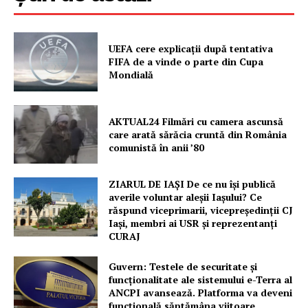
UEFA cere explicații după tentativa
FIFA de a vinde o parte din Cupa
Mondială
AKTUAL24 Filmări cu camera ascunsă
Un proiect
care arată sărăcia cruntă din România
FREEDOM HOUSE ROMÂNIA
comunistă în anii ’80
ZIARUL DE IAȘI De ce nu își publică
averile voluntar aleșii Iașului? Ce
răspund viceprimarii, vicepreședinții CJ
PRESShub
Iași, membri ai USR și reprezentanți
CURAJ
Despre noi / Echipa
Guvern: Testele de securitate și
Proiecte editoriale
funcționalitate ale sistemului e-Terra al
Rețea
ANCPI avansează. Platforma va deveni
funcțională săptămâna viitoare