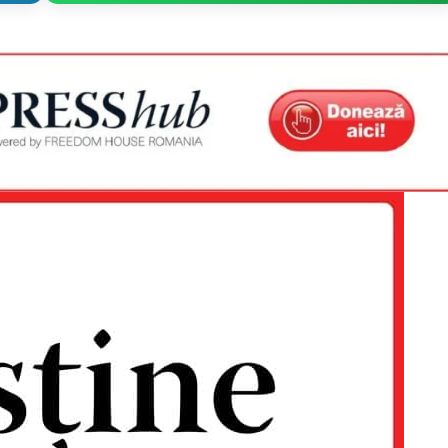
Proiecte editoriale
Rețea
Contact
iect
 HOUSE
NIA