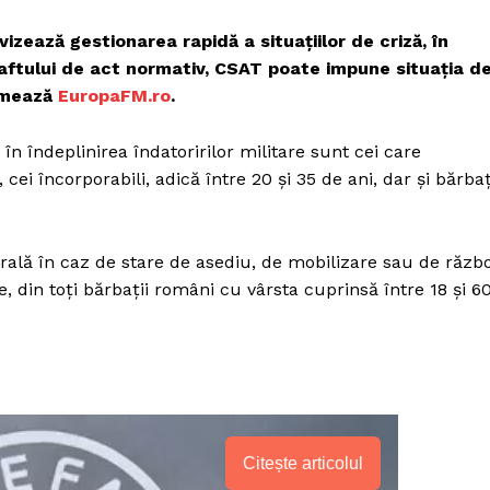
zează gestionarea rapidă a situațiilor de criză, în
draftului de act normativ, CSAT poate impune situația d
ormează
EuropaFM.ro
.
i în îndeplinirea îndatoririlor militare sunt cei care
 cei încorporabili, adică între 20 și 35 de ani, dar și bărbaț
erală în caz de stare de asediu, de mobilizare sau de războ
e, din toți bărbații români cu vârsta cuprinsă între 18 și 6
Citește articolul