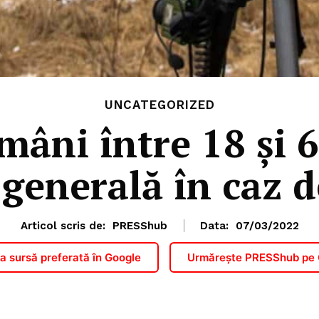
UNCATEGORIZED
mâni între 18 și 6
 generală în caz d
Articol scris de:
PRESShub
Data:
07/03/2022
 sursă preferată în Google
Urmărește PRESShub pe