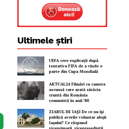
Ultimele știri
UEFA cere explicații după
tentativa FIFA de a vinde o
parte din Cupa Mondială
AKTUAL24 Filmări cu camera
ascunsă care arată sărăcia
cruntă din România
comunistă în anii ’80
ZIARUL DE IAȘI De ce nu își
publică averile voluntar aleșii
Iașului? Ce răspund
viceprimarii, vicepreședinții