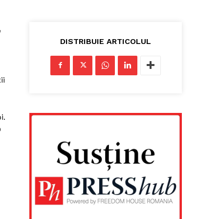
e
DISTRIBUIE ARTICOLUL
ii
i.
0