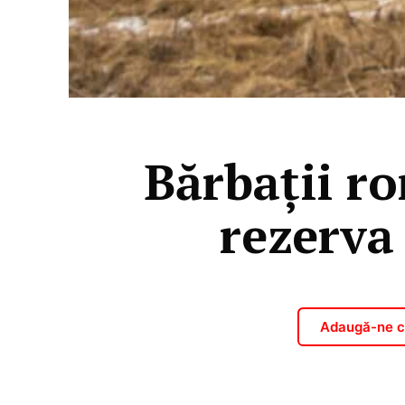
Bărbații ro
rezerva
Adaugă-ne ca