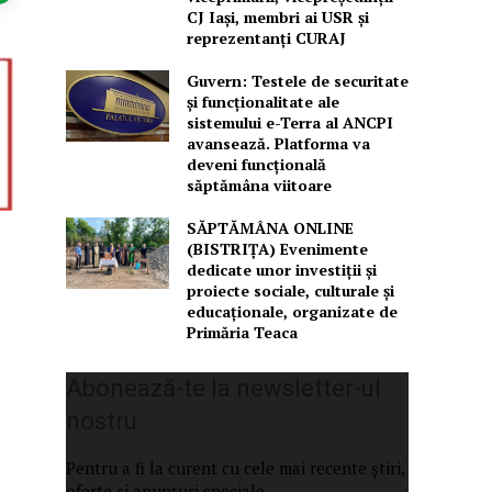
CJ Iași, membri ai USR și
reprezentanți CURAJ
Guvern: Testele de securitate
și funcționalitate ale
sistemului e-Terra al ANCPI
avansează. Platforma va
deveni funcțională
săptămâna viitoare
SĂPTĂMÂNA ONLINE
(BISTRIȚA) Evenimente
dedicate unor investiții și
proiecte sociale, culturale și
educaționale, organizate de
Primăria Teaca
Abonează-te la newsletter-ul
nostru
Pentru a fi la curent cu cele mai recente știri,
oferte și anunțuri speciale.