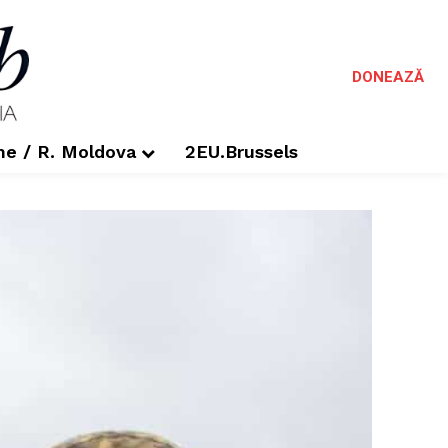
DONEAZĂ
me / R. Moldova
2EU.Brussels