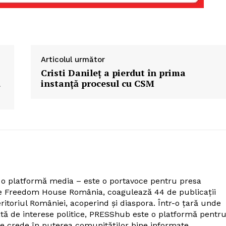
Articolul următor
Cristi Danileț a pierdut în prima
u
instanță procesul cu CSM
o platformă media – este o portavoce pentru presa
de Freedom House România, coagulează 44 de publicații
itoriul României, acoperind și diaspora. Într-o țară unde
tă de interese politice, PRESShub este o platformă pentr
care crede în puterea comunităților bine informate.