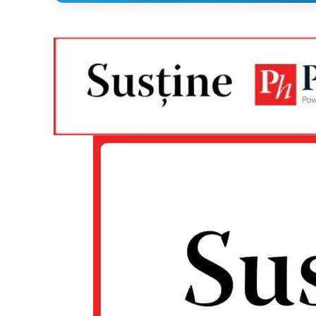
Un pro
FREEDOM
ROMÂ