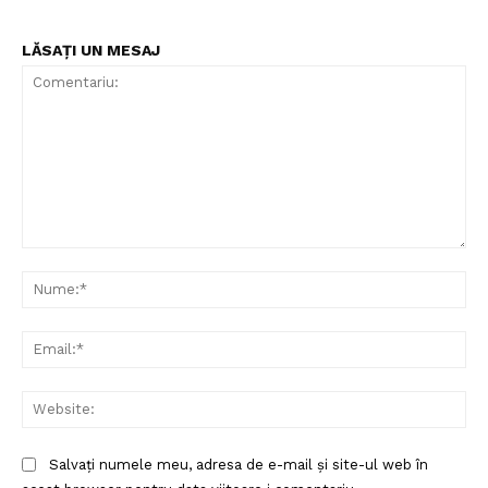
LĂSAȚI UN MESAJ
Comentariu:
Nu
Ema
Web
Salvați numele meu, adresa de e-mail și site-ul web în