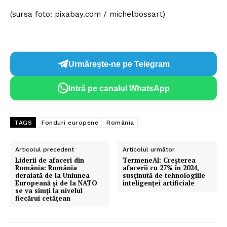
(sursa foto: pixabay.com / michelbossart)
Urmărește-ne pe Telegram
Intră pe canalul WhatsApp
TAGS
Fonduri europene
România
Articolul precedent
Articolul următor
Liderii de afaceri din
TermeneAI: Creșterea
România: România
afacerii cu 27% în 2024,
deraiată de la Uniunea
susținută de tehnologiile
Europeană și de la NATO
inteligenței artificiale
se va simți la nivelul
fiecărui cetățean