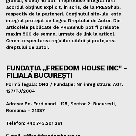
grafică, video) nu pot fi reproduse integral fără
acordul obținut explicit, în scris, de la PRESShub,
respectiv de la parteneri. Conținutul site-ului este
integral protejat de Legea Dreptului de Autor. Din
articolele publicate de PRESShub pot fi preluate
maxim 500 de semne, urmate de link la articol.
Cerem respectarea regulilor citării și protejarea
dreptului de autor.
FUNDAȚIA „FREEDOM HOUSE INC" -
FILIALA BUCUREȘTI
Formă legală: ONG / Fundație; Nr. înregistrare: AOT.
127/PJ/2004
Adresa: Bd. Ferdinand I 125, Sector 2, București,
România – 21387
Telefon: +40.743.291.261
E-mail: office@freedomhouse.ro