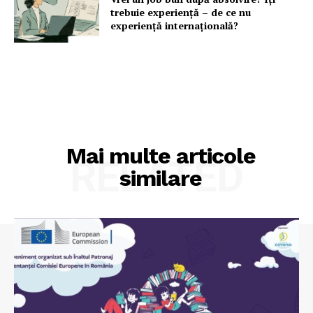
trebuie experiență – de ce nu
experiență internațională?
Mai multe articole
RELATED
similare