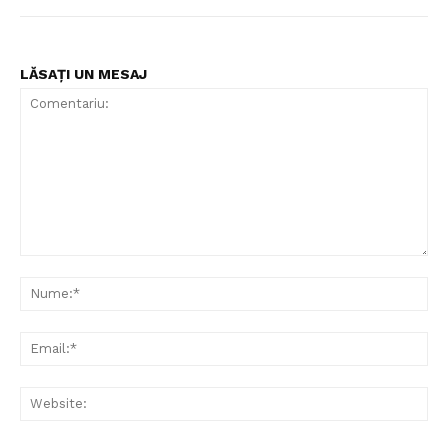
LĂSAȚI UN MESAJ
Comentariu:
Nu
Ema
Web