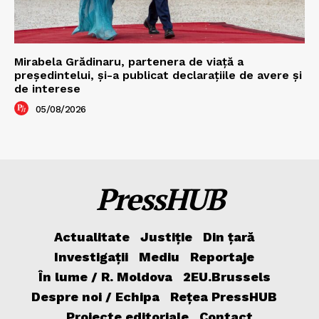
Mirabela Grădinaru, partenera de viață a
președintelui, și-a publicat declarațiile de avere și
de interese
05/08/2026
PressHUB
Actualitate
Justiție
Din țară
Investigații
Mediu
Reportaje
În lume / R. Moldova
2EU.Brussels
Despre noi / Echipa
Rețea PressHUB
Proiecte editoriale
Contact