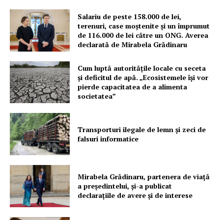
Salariu de peste 158.000 de lei,
terenuri, case moștenite și un împrumut
de 116.000 de lei către un ONG. Averea
declarată de Mirabela Grădinaru
Cum luptă autoritățile locale cu seceta
Un proiect
și deficitul de apă. „Ecosistemele își vor
FREEDOM HOUSE ROMÂNIA
pierde capacitatea de a alimenta
societatea”
Transporturi ilegale de lemn și zeci de
PRESShub
falsuri informatice
Despre noi / Echipa
Mirabela Grădinaru, partenera de viață
Proiecte editoriale
a președintelui, și-a publicat
Rețea
declarațiile de avere și de interese
Contact