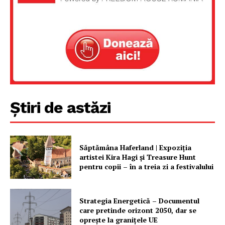
Un proiect
FREEDOM HOUSE ROMÂNIA
PRESShub
Despre noi / Echipa
Știri de astăzi
Proiecte editoriale
Rețea
Săptămâna Haferland | Expoziţia
Contact
artistei Kira Hagi şi Treasure Hunt
pentru copii – în a treia zi a festivalului
Strategia Energetică – Documentul
care pretinde orizont 2050, dar se
oprește la granițele UE