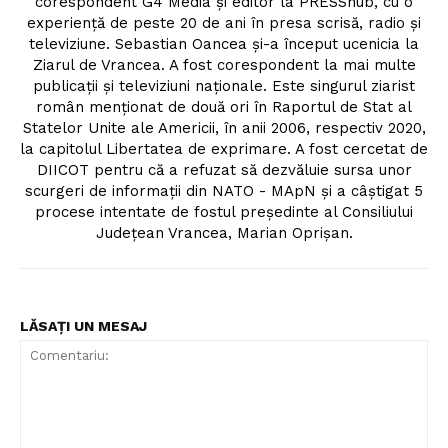
corespondent G4 Media și editor la PRESShub, cu o
experiență de peste 20 de ani în presa scrisă, radio și
televiziune. Sebastian Oancea și-a început ucenicia la
Ziarul de Vrancea. A fost corespondent la mai multe
publicații și televiziuni naționale. Este singurul ziarist
român menționat de două ori în Raportul de Stat al
Statelor Unite ale Americii, în anii 2006, respectiv 2020,
la capitolul Libertatea de exprimare. A fost cercetat de
DIICOT pentru că a refuzat să dezvăluie sursa unor
scurgeri de informații din NATO - MApN și a câștigat 5
procese intentate de fostul președinte al Consiliului
Județean Vrancea, Marian Oprișan.
LĂSAȚI UN MESAJ