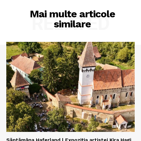
Mai multe articole
RELATED
similare
Săptămâna Haferland | Expoziţia artistei Kira Hagi