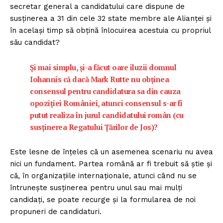
secretar general a candidatului care dispune de
susținerea a 31 din cele 32 state membre ale Alianței și
în același timp să obțină înlocuirea acestuia cu propriul
său candidat?
Și mai simplu, și-a făcut oare iluzii domnul
Iohannis că dacă Mark Rutte nu obținea
consensul pentru candidatura sa din cauza
opoziției României, atunci consensul s-ar fi
putut realiza în jurul candidatului român (cu
susținerea Regatului Țărilor de Jos)?
Este lesne de înțeles că un asemenea scenariu nu avea
nici un fundament. Partea română ar fi trebuit să știe și
că, în organizațiile internaționale, atunci când nu se
întrunește susținerea pentru unul sau mai mulți
candidați, se poate recurge și la formularea de noi
propuneri de candidaturi.