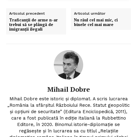
Articolul precedent
Articolul următor
Traficanții de arme n-ar
Nu răul cel mai mic, ci
trebui să se plângă de
binele cel mai mare
imigranții ilegali
Mihail Dobre
Un proiect
Mihail Dobre este istoric și diplomat. A scris lucrarea
FREEDOM HOUSE ROMÂNIA
„România la sfârşitul Războiului Rece. Statut geopolitic
şi opţiuni de securitate” (Editura Enciclopedică, 2011),
care a fost publicată în ediție italiană la Rubbettino
Editore, în 2020. Binomul istorie-diplomație se
regăsește și în lucrarea sa cu titlul „Relațiile