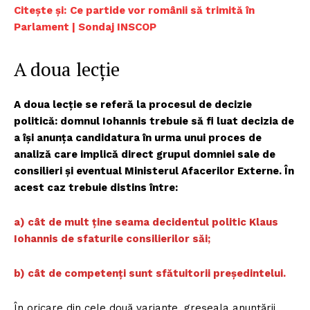
Citește și:
Ce partide vor românii să trimită în
Parlament | Sondaj INSCOP
A doua lecție
A doua lecție se referă la procesul de decizie
politică: domnul Iohannis trebuie să fi luat decizia de
a își anunța candidatura în urma unui proces de
analiză care implică direct grupul domniei sale de
consilieri și eventual Ministerul Afacerilor Externe. În
acest caz trebuie distins între:
a) cât de mult ține seama decidentul politic Klaus
Iohannis de sfaturile consilierilor săi;
b) cât de competenți sunt sfătuitorii președintelui.
În oricare din cele două variante, greșeala anunțării