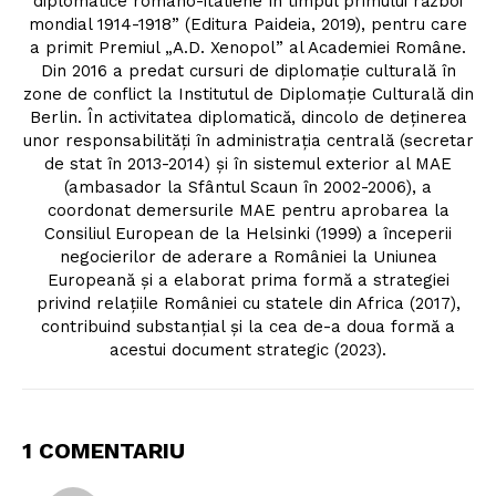
PRESShub
diplomatice româno-italiene în timpul primului război
mondial 1914-1918” (Editura Paideia, 2019), pentru care
a primit Premiul „A.D. Xenopol” al Academiei Române.
Despre noi / Echipa
Din 2016 a predat cursuri de diplomație culturală în
Proiecte editoriale
zone de conflict la Institutul de Diplomație Culturală din
Berlin. În activitatea diplomatică, dincolo de deținerea
Rețea
unor responsabilități în administrația centrală (secretar
Contact
de stat în 2013-2014) și în sistemul exterior al MAE
(ambasador la Sfântul Scaun în 2002-2006), a
coordonat demersurile MAE pentru aprobarea la
Consiliul European de la Helsinki (1999) a începerii
negocierilor de aderare a României la Uniunea
Europeană și a elaborat prima formă a strategiei
privind relațiile României cu statele din Africa (2017),
contribuind substanțial și la cea de-a doua formă a
acestui document strategic (2023).
1 COMENTARIU