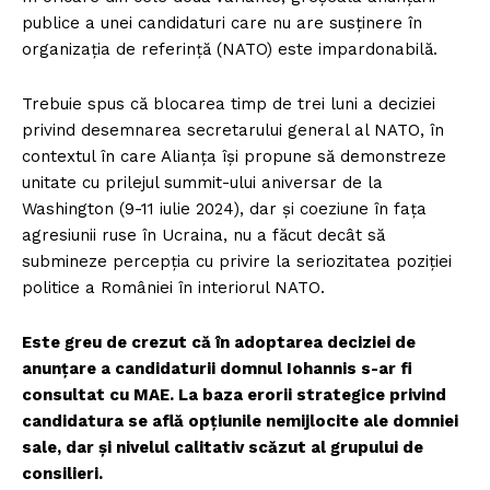
publice a unei candidaturi care nu are susținere în
organizația de referință (NATO) este impardonabilă.
Trebuie spus că blocarea timp de trei luni a deciziei
privind desemnarea secretarului general al NATO, în
contextul în care Alianța își propune să demonstreze
unitate cu prilejul summit-ului aniversar de la
Washington (9-11 iulie 2024), dar și coeziune în fața
agresiunii ruse în Ucraina, nu a făcut decât să
submineze percepția cu privire la seriozitatea poziției
politice a României în interiorul NATO.
Este greu de crezut că în adoptarea deciziei de
anunțare a candidaturii domnul Iohannis s-ar fi
consultat cu MAE. La baza erorii strategice privind
candidatura se află opțiunile nemijlocite ale domniei
sale, dar și nivelul calitativ scăzut al grupului de
consilieri.