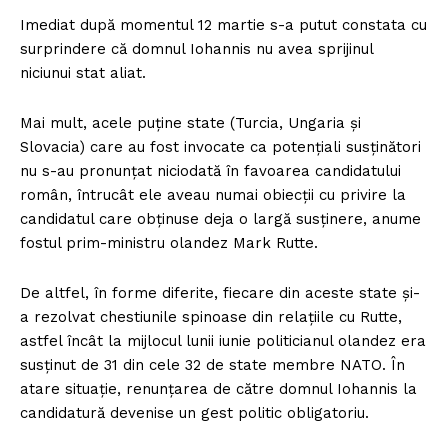
Imediat după momentul 12 martie s-a putut constata cu
surprindere că domnul Iohannis nu avea sprijinul
niciunui stat aliat.
Mai mult, acele puține state (Turcia, Ungaria și
Slovacia) care au fost invocate ca potențiali susținători
nu s-au pronunțat niciodată în favoarea candidatului
român, întrucât ele aveau numai obiecții cu privire la
candidatul care obținuse deja o largă susținere, anume
fostul prim-ministru olandez Mark Rutte.
De altfel, în forme diferite, fiecare din aceste state și-
a rezolvat chestiunile spinoase din relațiile cu Rutte,
astfel încât la mijlocul lunii iunie politicianul olandez era
susținut de 31 din cele 32 de state membre NATO. În
atare situație, renunțarea de către domnul Iohannis la
candidatură devenise un gest politic obligatoriu.