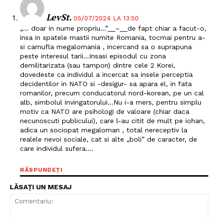
LevSt.
05/07/2024 LA 13:50
„… doar in nume propriu…”__–__de fapt chiar a facut-o,
insa in spatele mastii numite Romania, tocmai pentru a-
si camufla megalomania , incercand sa o suprapuna
peste interesul tarii…Insasi episodul cu zona
demilitarizata (sau tampon) dintre cele 2 Korei,
dovedeste ca individul a incercat sa insele perceptia
decidentilor in NATO si -desigur- sa apara el, in fata
romanilor, precum conducatorul nord-korean, pe un cal
alb, simbolul invingatorului…Nu i-a mers, pentru simplu
motiv ca NATO are psihologi de valoare (chiar daca
necunoscuti publicului), care l-au citit de mult pe iohan,
adica un sociopat megaloman , total nereceptiv la
realele nevoi sociale, cat si alte „boli” de caracter, de
care individul sufera….
RĂSPUNDEȚI
LĂSAȚI UN MESAJ