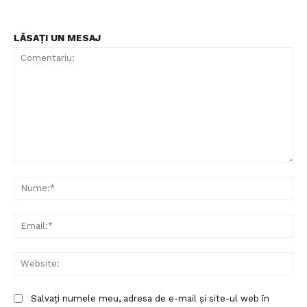
LĂSAȚI UN MESAJ
Comentariu:
Nu
Ema
Web
Salvați numele meu, adresa de e-mail și site-ul web în