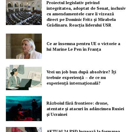
Proiectul legislativ privind
integritatea, adoptat de Senat, inclusiv
cu amendamentele care îi vizează
direct pe Dominic Fritz și Mirabela
Grădinaru. Reacția liderului USR
Ce ar însemna pentru UE o victorie a
lui Marine Le Pen în Franța
Vrei un job bun după absolvire? Îți
trebuie experiență – de ce nu
experiență internațională?
Războiul fără frontiere: drone,
atentate și atacuri în adâncimea Rusiei
și Ucrainei
AKTUAL24 PSD lucrează la formarea