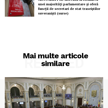
unei majorităţi parlamentare și oferă
funcții de secretari de stat traseiștilor
suveraniști (surse)
Mai multe articole
RELATED
similare