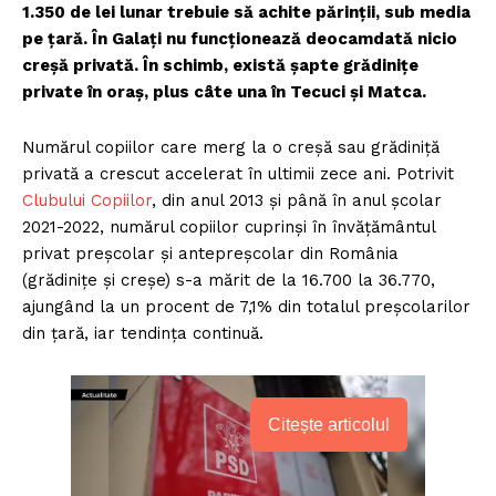
1.350 de lei lunar trebuie să achite părinții, sub media
pe țară. În Galați nu funcționează deocamdată nicio
creșă privată. În schimb, există șapte grădinițe
private în oraș, plus câte una în Tecuci și Matca.
Numărul copiilor care merg la o creșă sau grădiniță
privată a crescut accelerat în ultimii zece ani. Potrivit
Clubului Copiilor
, din anul 2013 și până în anul școlar
2021-2022, numărul copiilor cuprinși în învățământul
privat preșcolar și antepreșcolar din România
(grădinițe și creșe) s-a mărit de la 16.700 la 36.770,
ajungând la un procent de 7,1% din totalul preșcolarilor
din țară, iar tendința continuă.
Citește articolul