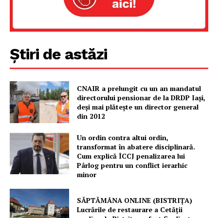
Știri de astăzi
CNAIR a prelungit cu un an mandatul
directorului pensionar de la DRDP Iași,
deși mai plătește un director general
Un proiect
din 2012
FREEDOM HOUSE ROMÂNIA
Un ordin contra altui ordin,
transformat în abatere disciplinară.
Cum explică ÎCCJ penalizarea lui
Pârlog pentru un conflict ierarhic
minor
PRESShub
SĂPTĂMÂNA ONLINE (BISTRIȚA)
Despre noi / Echipa
Lucrările de restaurare a Cetăţii
Proiecte editoriale