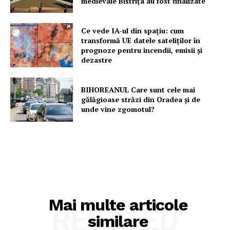
medievale Bistriţa au fost finalizate
Rețea
Ce vede IA-ul din spațiu: cum
Contact
transformă UE datele sateliților în
prognoze pentru incendii, emisii și
dezastre
BIHOREANUL Care sunt cele mai
gălăgioase străzi din Oradea și de
unde vine zgomotul?
Mai multe articole
RELATED
similare