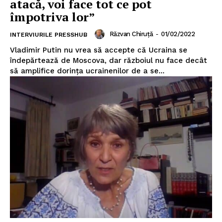
atacă, voi face tot ce pot
împotriva lor”
Un proiect
Răzvan Chiruță
-
01/02/2022
INTERVIURILE PRESSHUB
FREEDOM HOUSE ROMÂNIA
Vladimir Putin nu vrea să accepte că Ucraina se
îndepărtează de Moscova, dar războiul nu face decât
să amplifice dorința ucrainenilor de a se...
PRESShub
Despre noi / Echipa
Proiecte editoriale
Rețea
Contact