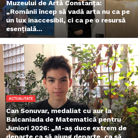
Muzeului de Artă Constanţa:
„Românii încep să vadă arta nu ca pe
un lux inaccesibil, ci ca pe o resursă
esențială...
ACTUALITATE
Can Sonuvar, medaliat cu aur la
Balcaniada de Matematică pentru
Juniori 2026: „M-aș duce extrem de
departe ca să ajung departe, ca să