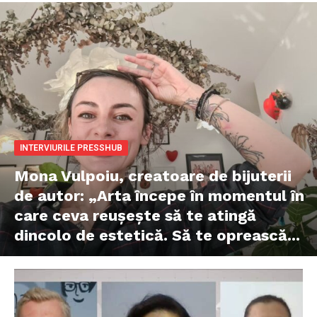
INTERVIURILE PRESSHUB
Mona Vulpoiu, creatoare de bijuterii
de autor: „Arta începe în momentul în
care ceva reușește să te atingă
dincolo de estetică. Să te oprească...