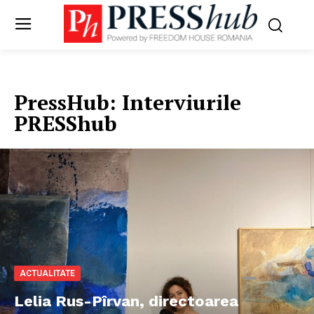
PressHub:
Interviurile
PRESShub
ACTUALITATE
Lelia Rus-Pîrvan, directoarea