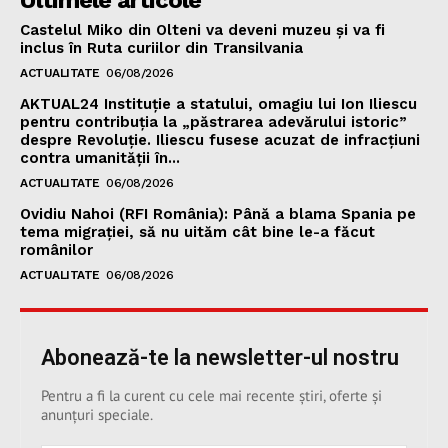
Castelul Miko din Olteni va deveni muzeu şi va fi
inclus în Ruta curiilor din Transilvania
ACTUALITATE
06/08/2026
AKTUAL24 Instituție a statului, omagiu lui Ion Iliescu
pentru contribuția la „păstrarea adevărului istoric”
despre Revoluție. Iliescu fusese acuzat de infracțiuni
contra umanității în...
ACTUALITATE
06/08/2026
Ovidiu Nahoi (RFI România): Până a blama Spania pe
tema migrației, să nu uităm cât bine le-a făcut
românilor
ACTUALITATE
06/08/2026
Abonează-te la newsletter-ul nostru
Pentru a fi la curent cu cele mai recente știri, oferte și
anunțuri speciale.