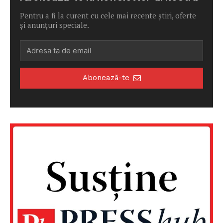
Pentru a fi la curent cu cele mai recente știri, oferte
și anunțuri speciale.
Abonează-te