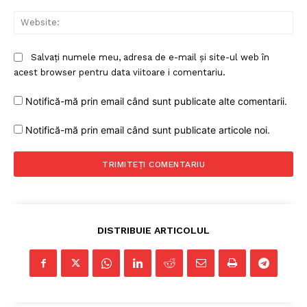
Web
Salvați numele meu, adresa de e-mail și site-ul web în
acest browser pentru data viitoare i comentariu.
Notifică-mă prin email când sunt publicate alte comentarii.
Un proiect
Notifică-mă prin email când sunt publicate articole noi.
FREEDOM HOUSE ROMÂNIA
PRESShub
DISTRIBUIE ARTICOLUL
Despre noi / Echipa
Proiecte editoriale
Rețea