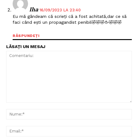
Iha
16/09/2023 LA 23:40
Eu mă gândeam că scrieți că a fost achitată,dar ce să
faci când ești un propagandist penibil🤣🤣🤣🖕🤣🤣🤣
RĂSPUNDEȚI
LĂSAȚI UN MESAJ
Comentariu:
Nu
Ema