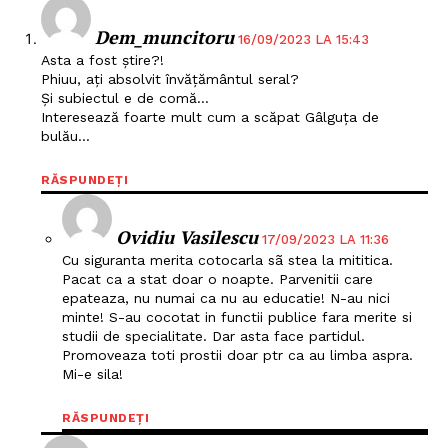
Dem_muncitoru
16/09/2023 LA 15:43
Asta a fost știre?!
Phiuu, ați absolvit învățământul seral?
Și subiectul e de comă…
Interesează foarte mult cum a scăpat Gâlguța de
bulău…
RĂSPUNDEȚI
Ovidiu Vasilescu
17/09/2023 LA 11:36
Cu siguranta merita cotocarla sã stea la mititica.
Pacat ca a stat doar o noapte. Parvenitii care
epateaza, nu numai ca nu au educatie! N-au nici
minte! S-au cocotat in functii publice fara merite si
studii de specialitate. Dar asta face partidul.
Promoveaza toti prostii doar ptr ca au limba aspra.
Mi-e sila!
RĂSPUNDEȚI