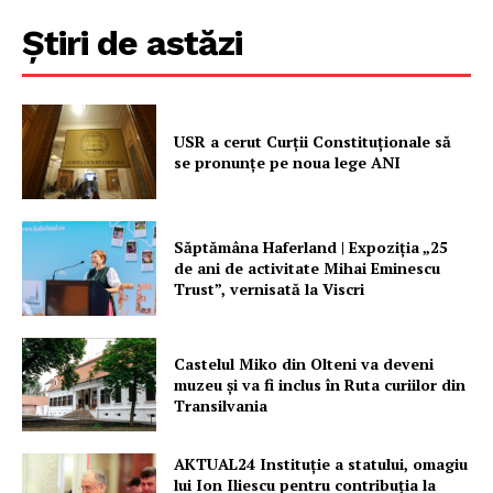
Știri de astăzi
USR a cerut Curții Constituționale să
se pronunțe pe noua lege ANI
Săptămâna Haferland | Expoziţia „25
de ani de activitate Mihai Eminescu
Trust”, vernisată la Viscri
Castelul Miko din Olteni va deveni
muzeu şi va fi inclus în Ruta curiilor din
Transilvania
AKTUAL24 Instituție a statului, omagiu
lui Ion Iliescu pentru contribuția la