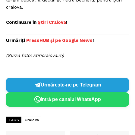
le-am depus”, a declarat Petru Becheru, pentru Știri
craiova.
Continuare în
Știri Craiova
!
Urmăriți
PressHUB și pe Google News
!
(Sursa foto: stiricraiova.ro)
Urmărește-ne pe Telegram
Intră pe canalul WhatsApp
TAGS
Craiova