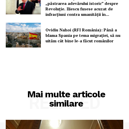
„păstrarea adevărului istoric” despre
Revoluție. Iliescu fusese acuzat de
infracțiuni contra umanității în...
Ovidiu Nahoi (RFI România): Până a
blama Spania pe tema migrației, să nu
uităm cât bine le-a făcut românilor
Mai multe articole
RELATED
similare