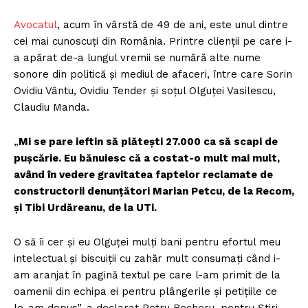
Avocatul
, acum în vârstă de 49 de ani, este unul dintre
cei mai cunoscuți din România. Printre clienții pe care i-
a apărat de-a lungul vremii se numără alte nume
sonore din politică și mediul de afaceri, între care Sorin
Ovidiu Vântu, Ovidiu Tender și soțul Olguței Vasilescu,
Claudiu Manda.
„
Mi se pare ieftin să plătești 27.000 ca să scapi de
pușcărie. Eu bănuiesc că a costat-o mult mai mult,
având în vedere gravitatea faptelor reclamate de
constructorii denunțători Marian Petcu, de la Recom,
și Tibi Urdăreanu, de la UTi.
O să îi cer și eu Olguței mulți bani pentru efortul meu
intelectual și biscuiții cu zahăr mult consumați când i-
am aranjat în pagină textul pe care l-am primit de la
oamenii din echipa ei pentru plângerile și petițiile ce