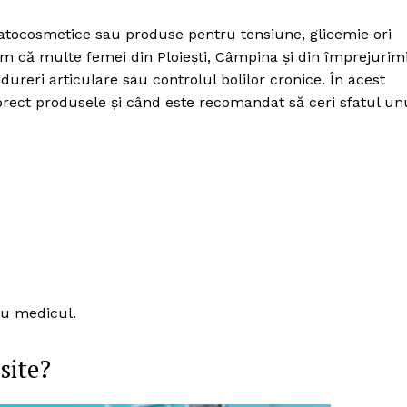
atocosmetice sau produse pentru tensiune, glicemie ori
im că multe femei din Ploiești, Câmpina și din împrejurim
ureri articulare sau controlul bolilor cronice. În acest
 corect produsele și când este recomandat să ceri sfatul un
au medicul.
site?