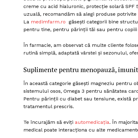
creme cu acid hialuronic, protecție solară SPF 5
uzuală, recomandăm să alegi produse potrivite ti
La
medimfarm.ro
găsești categorii bine structur
Un pro
pentru tine, pentru părinții tăi sau pentru copiii
FREEDOM
ROMÂ
În farmacie, am observat că multe cliente folo
rutină simplă, adaptată vârstei și sezonului, ofe
Suplimente pentru menopauză, imunita
În această categorie găsești magneziu pentru o
sistemului osos, Omega 3 pentru sănătatea car
Pentru părinții cu diabet sau tensiune, există pr
tratamentul prescris.
Te încurajăm să eviți
automedicația
. În majorit
medical poate interacționa cu alte medicament