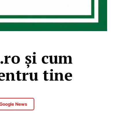
.ro și cum
entru tine
 Google News