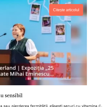
Citește articolul
PRESShub
u sensibil
Despre noi / Echipa
sau pierderea fermității, găsești seruri cu vitamina C,