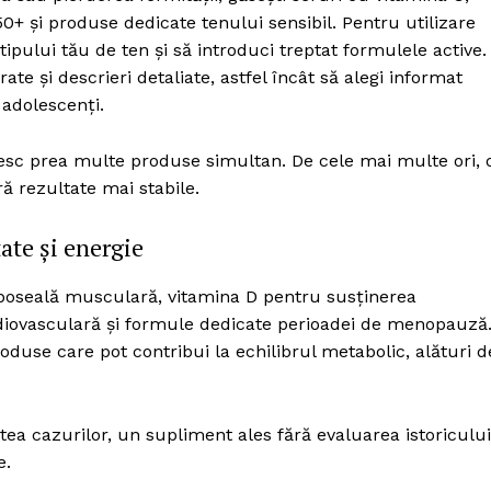
Proiecte editoriale
0+ și produse dedicate tenului sensibil. Pentru utilizare
Rețea
pului tău de ten și să introduci treptat formulele active.
Contact
ate și descrieri detaliate, astfel încât să alegi informat
iect
 adolescenți.
 HOUSE
NIA
sesc prea multe produse simultan. De cele mai multe ori, 
ră rezultate mai stabile.
te și energie
boseală musculară, vitamina D pentru susținerea
diovasculară și formule dedicate perioadei de menopauză
oduse care pot contribui la echilibrul metabolic, alături d
atea cazurilor, un supliment ales fără evaluarea istoricului
e.