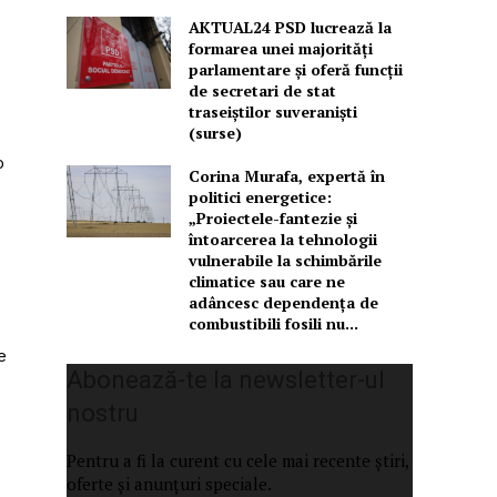
AKTUAL24 PSD lucrează la
formarea unei majorităţi
parlamentare și oferă funcții
de secretari de stat
traseiștilor suveraniști
(surse)
o
Corina Murafa, expertă în
politici energetice:
„Proiectele-fantezie și
întoarcerea la tehnologii
vulnerabile la schimbările
climatice sau care ne
adâncesc dependența de
combustibili fosili nu...
.
e
Abonează-te la newsletter-ul
nostru
Pentru a fi la curent cu cele mai recente știri,
oferte și anunțuri speciale.