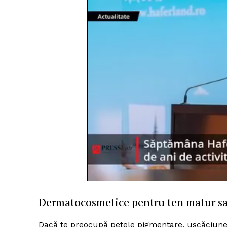
Dermatocosmetice pentru ten matur sa
Dacă te preocupă petele pigmentare, uscăciunea 