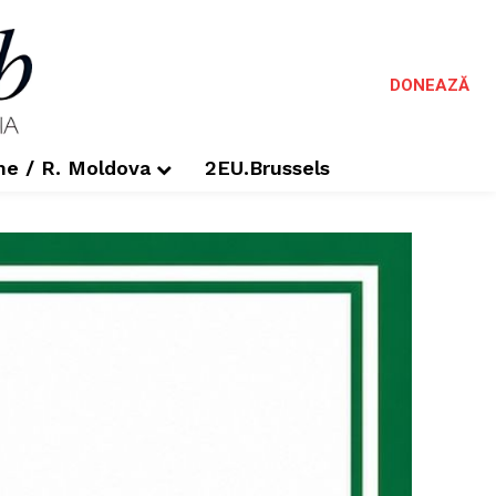
DONEAZĂ
me / R. Moldova
2EU.Brussels