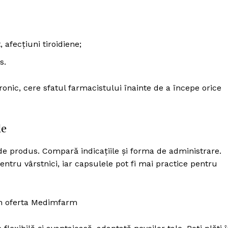
 afecțiuni tiroidiene;
s.
onic, cere sfatul farmacistului înainte de a începe orice
le
p de produs. Compară indicațiile și forma de administrare.
entru vârstnici, iar capsulele pot fi mai practice pentru
din oferta Medimfarm