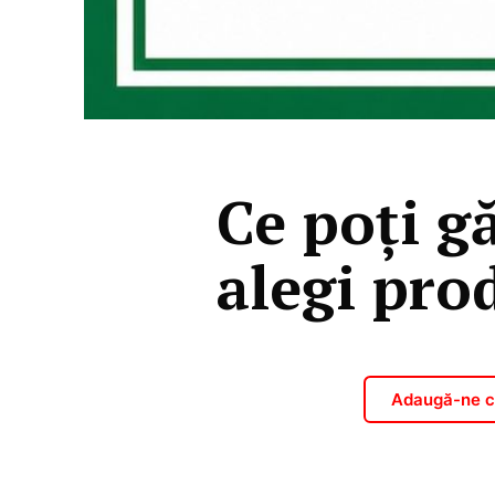
Ce poți g
alegi pro
Adaugă-ne ca