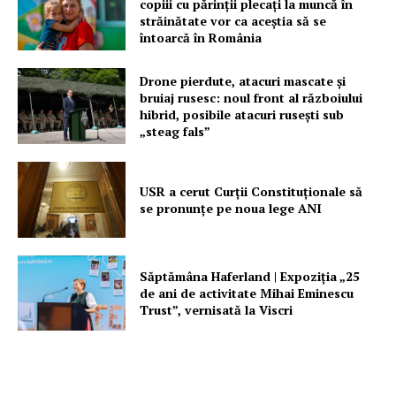
copiii cu părinții plecați la muncă în
străinătate vor ca aceștia să se
întoarcă în România
Drone pierdute, atacuri mascate și
bruiaj rusesc: noul front al războiului
hibrid, posibile atacuri rusești sub
„steag fals”
USR a cerut Curții Constituționale să
se pronunțe pe noua lege ANI
Săptămâna Haferland | Expoziţia „25
de ani de activitate Mihai Eminescu
Trust”, vernisată la Viscri