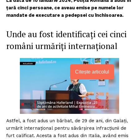
La data de 10 ianuarie 2024, Poliția Română a adus în
țară cinci persoane, ce aveau emise pe numele lor
mandate de executare a pedepsei cu închisoarea.
Unde au fost identificați cei cinci
români urmăriți internațional
Citește articolul
Astfel, a fost adus un bărbat, de 29 de ani, din Galați,
urmărit internațional pentru săvârșirea infracțiunii de
furt calificat. Acesta a fost adus din Italia, având emis