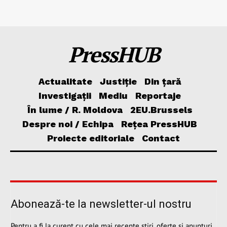
PressHUB
Actualitate
Justiție
Din țară
Investigații
Mediu
Reportaje
În lume / R. Moldova
2EU.Brussels
Despre noi / Echipa
Rețea PressHUB
Proiecte editoriale
Contact
Abonează-te la newsletter-ul nostru
Pentru a fi la curent cu cele mai recente știri, oferte și anunțuri