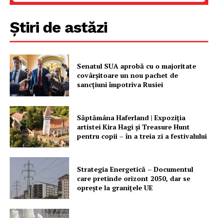
Știri de astăzi
Senatul SUA aprobă cu o majoritate
covârșitoare un nou pachet de
sancțiuni împotriva Rusiei
Săptămâna Haferland | Expoziţia
artistei Kira Hagi şi Treasure Hunt
pentru copii – în a treia zi a festivalului
Strategia Energetică – Documentul
care pretinde orizont 2050, dar se
oprește la granițele UE
Un proiect
FREEDOM HOUSE ROMÂNIA