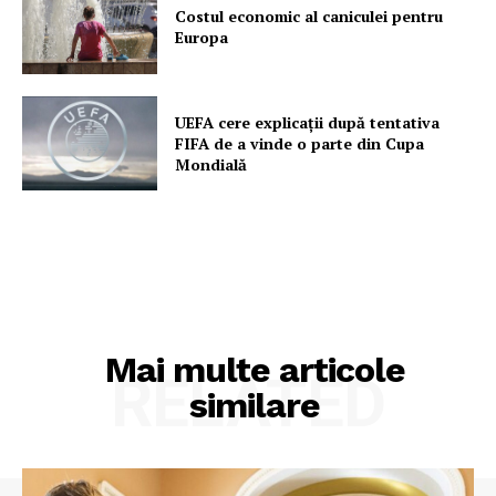
Costul economic al caniculei pentru
Europa
PRESShub
UEFA cere explicații după tentativa
Despre noi / Echipa
FIFA de a vinde o parte din Cupa
Mondială
Proiecte editoriale
Rețea
Contact
Mai multe articole
RELATED
similare