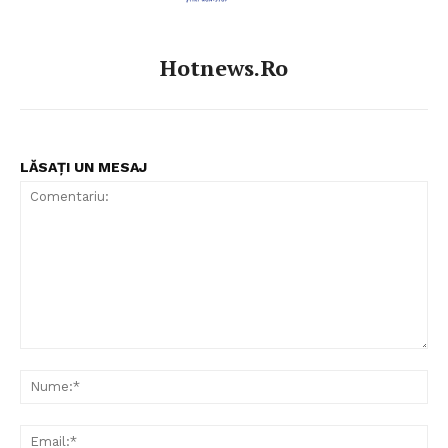
Hotnews.ro
LĂSAȚI UN MESAJ
Comentariu:
Nu
Ema