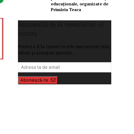
educaționale, organizate de
Primăria Teaca
Abonează-te la newsletter-ul
nostru
Pentru a fi la curent cu cele mai recente știri,
oferte și anunțuri speciale.
Abonează-te