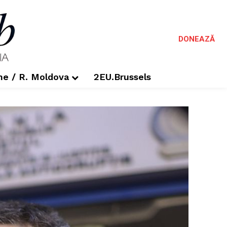
DONEAZĂ
me / R. Moldova
2EU.Brussels