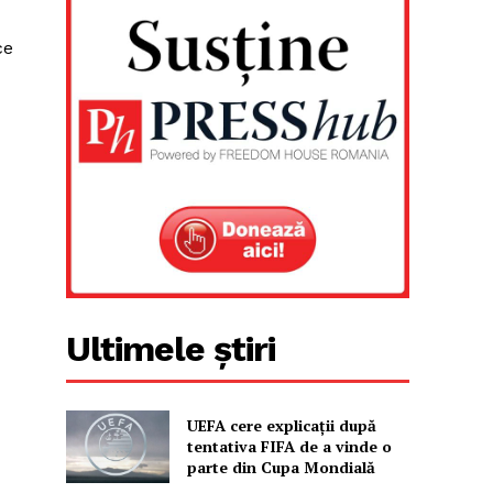
ce
Ultimele știri
UEFA cere explicații după
tentativa FIFA de a vinde o
parte din Cupa Mondială