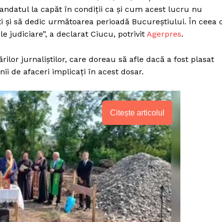
andatul la capăt în condiții ca și cum acest lucru nu
i și să dedic următoarea perioadă Bucureștiului. În ceea 
e judiciare”, a declarat Ciucu, potrivit
Agerpres
.
ilor jurnaliștilor, care doreau să afle dacă a fost plasat
ii de afaceri implicați în acest dosar.
Citește articolul
PRESShub
Despre noi / Echipa