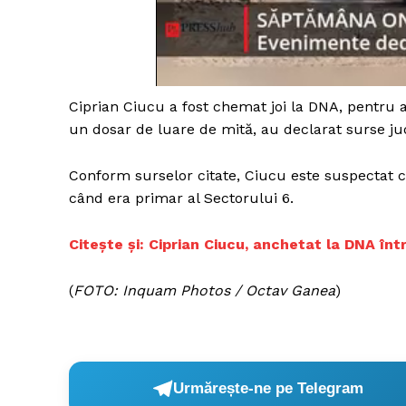
Un pro
FREEDOM
Ciprian Ciucu a fost chemat joi la DNA, pentru a
ROMÂ
un dosar de luare de mită, au declarat surse j
Conform surselor citate, Ciucu este suspectat că
când era primar al Sectorului 6.
Citește și: Ciprian Ciucu, anchetat la DNA în
(
FOTO: Inquam Photos / Octav Ganea
)
Urmărește-ne pe Telegram