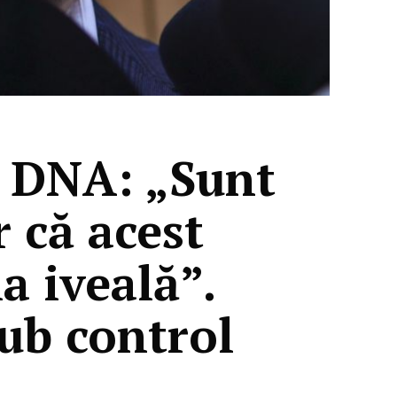
la DNA: „Sunt
 că acest
a iveală”.
sub control