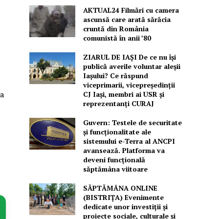
AKTUAL24 Filmări cu camera
ascunsă care arată sărăcia
cruntă din România
comunistă în anii ’80
ZIARUL DE IAȘI De ce nu își
publică averile voluntar aleșii
Iașului? Ce răspund
viceprimarii, vicepreședinții
CJ Iași, membri ai USR și
ea
reprezentanți CURAJ
Guvern: Testele de securitate
și funcționalitate ale
sistemului e-Terra al ANCPI
avansează. Platforma va
deveni funcțională
săptămâna viitoare
SĂPTĂMÂNA ONLINE
(BISTRIȚA) Evenimente
dedicate unor investiții și
proiecte sociale, culturale și