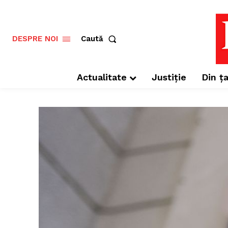
Caută
DESPRE NOI
Actualitate
Justiție
Din ța