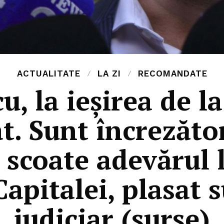
ACTUALITATE
LA ZI
RECOMANDATE
u, la ieșirea de 
t. Sunt încrezător
 scoate adevărul l
apitalei, plasat 
judiciar (surse)