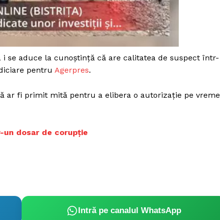
Proiecte editoriale
Rețea
Contact
iect
 HOUSE
 i se aduce la cunoștință că are calitatea de suspect într-
NIA
udiciare pentru
Agerpres
.
 ar fi primit mită pentru a elibera o autorizație pe vrem
tr-un dosar de corupție
Intră pe canalul WhatsApp