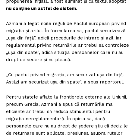
propunerea inițială, a fost eliminat și că textul adoptat
nu conține un astfel de sistem
.
Azmani a legat noile reguli de Pactul european privind
migrația și azilul. În formularea sa, pactul securizează
„ușa din față”, adică procedurile de intrare și azil, iar
regulamentul privind returnările ar trebui să controleze
„ușa din spate”, adică situația persoanelor care nu au
drept de ședere și nu pleacă.
„Cu pactul privind migrația, am securizat ușa din față.
Astăzi am securizat ușa din spate”, a spus raportorul.
Pentru statele aflate la frontierele externe ale Uniunii,
precum Grecia, Azmani a spus că returnările mai
eficiente ar trebui să reducă stimulentul pentru
migrația neregulamentară. În opinia sa, dacă
persoanele care nu au drept de ședere știu că deciziile
de returnare sunt aplicate, presiunea asupra rutelor