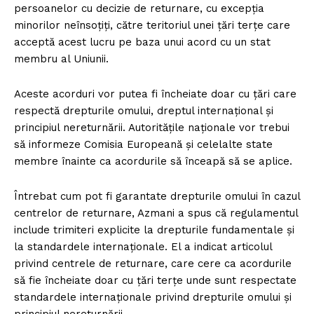
persoanelor cu decizie de returnare, cu excepția
minorilor neînsoțiți, către teritoriul unei țări terțe care
acceptă acest lucru pe baza unui acord cu un stat
membru al Uniunii.
Aceste acorduri vor putea fi încheiate doar cu țări care
respectă drepturile omului, dreptul internațional și
principiul nereturnării. Autoritățile naționale vor trebui
să informeze Comisia Europeană și celelalte state
membre înainte ca acordurile să înceapă să se aplice.
Întrebat cum pot fi garantate drepturile omului în cazul
centrelor de returnare, Azmani a spus că regulamentul
include trimiteri explicite la drepturile fundamentale și
la standardele internaționale. El a indicat articolul
privind centrele de returnare, care cere ca acordurile
să fie încheiate doar cu țări terțe unde sunt respectate
standardele internaționale privind drepturile omului și
principiul nereturnării.