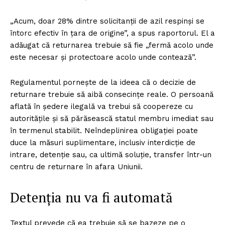
„Acum, doar 28% dintre solicitanții de azil respinși se
întorc efectiv în țara de origine”, a spus raportorul. El a
adăugat că returnarea trebuie să fie „fermă acolo unde
este necesar și protectoare acolo unde contează”.
Regulamentul pornește de la ideea că o decizie de
returnare trebuie să aibă consecințe reale. O persoană
aflată în ședere ilegală va trebui să coopereze cu
autoritățile și să părăsească statul membru imediat sau
în termenul stabilit. Neîndeplinirea obligației poate
duce la măsuri suplimentare, inclusiv interdicție de
intrare, detenție sau, ca ultimă soluție, transfer într-un
centru de returnare în afara Uniunii.
Detenția nu va fi automată
Textul prevede că ea trebuie să se bazeze pe o