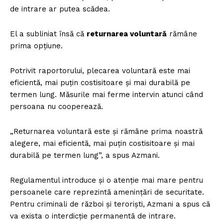
de intrare ar putea scădea.
El a subliniat însă că
returnarea voluntară
rămâne
prima opțiune.
Potrivit raportorului, plecarea voluntară este mai
eficientă, mai puțin costisitoare și mai durabilă pe
termen lung. Măsurile mai ferme intervin atunci când
persoana nu cooperează.
Un proiect
„Returnarea voluntară este și rămâne prima noastră
FREEDOM HOUSE ROMÂNIA
alegere, mai eficientă, mai puțin costisitoare și mai
durabilă pe termen lung”, a spus Azmani.
Regulamentul introduce și o atenție mai mare pentru
persoanele care reprezintă amenințări de securitate.
PRESShub
Pentru criminali de război și teroriști, Azmani a spus că
va exista o interdicție permanentă de intrare.
Despre noi / Echipa