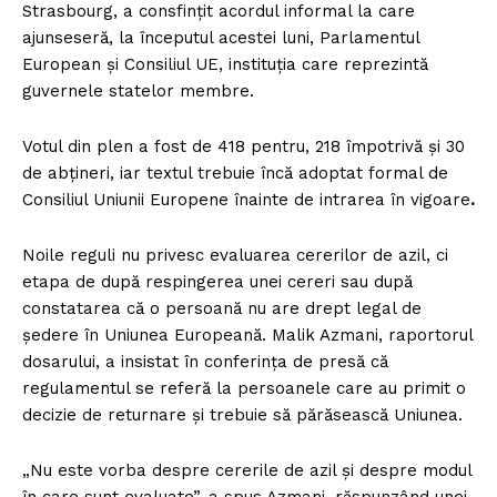
Strasbourg, a consfințit acordul informal la care
ajunseseră, la începutul acestei luni, Parlamentul
European și Consiliul UE, instituția care reprezintă
guvernele statelor membre.
Votul din plen a fost de 418 pentru, 218 împotrivă și 30
de abțineri, iar textul trebuie încă adoptat formal de
Consiliul Uniunii Europene înainte de intrarea în vigoare
.
Noile reguli nu privesc evaluarea cererilor de azil, ci
etapa de după respingerea unei cereri sau după
constatarea că o persoană nu are drept legal de
ședere în Uniunea Europeană. Malik Azmani, raportorul
dosarului, a insistat în conferința de presă că
regulamentul se referă la persoanele care au primit o
decizie de returnare și trebuie să părăsească Uniunea.
„Nu este vorba despre cererile de azil și despre modul
în care sunt evaluate”, a spus Azmani, răspunzând unei