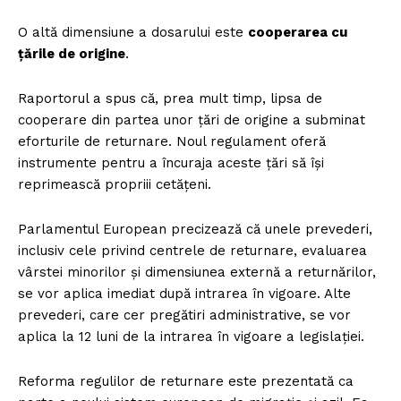
Proiecte editoriale
O altă dimensiune a dosarului este
cooperarea cu
Rețea
țările de origine
.
Contact
Raportorul a spus că, prea mult timp, lipsa de
cooperare din partea unor țări de origine a subminat
eforturile de returnare. Noul regulament oferă
instrumente pentru a încuraja aceste țări să își
reprimească propriii cetățeni.
Parlamentul European precizează că unele prevederi,
inclusiv cele privind centrele de returnare, evaluarea
vârstei minorilor și dimensiunea externă a returnărilor,
se vor aplica imediat după intrarea în vigoare. Alte
prevederi, care cer pregătiri administrative, se vor
aplica la 12 luni de la intrarea în vigoare a legislației.
Reforma regulilor de returnare este prezentată ca