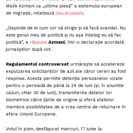
Malik Azmani ca „ultima piesă” a sistemului european
de migrație, relatează
2eu.brussels
.
„Depinde de ei cum vor să strige și să facă scandal. Nu
este genul meu de politică și nu așa înțeleg eu să fac
politică”, a
răspuns
Azmani
, într-o declarație acordată
jurnaliștilor după vot.
Regulamentul controversat
urmărește să accelereze
expulzarea solicitanților de azil ale căror cereri au fost
respinse. Acesta permite detenția persoanelor vizate
pentru o perioadă de până la 24 de luni (și, în anumite
cazuri, chiar 30 de luni), transmiterea datelor lor
biometrice către țările de origine și oferă statelor
membre posibilitatea de a crea centre de returnare în
afara Uniunii Europene.
Votul în plen, desfășurat miercuri, 17 iunie la