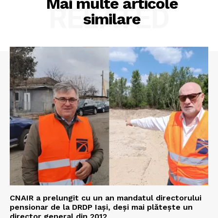
Mai multe articole
RELATED
similare
CNAIR a prelungit cu un an mandatul directorului
pensionar de la DRDP Iași, deși mai plătește un
director general din 2012