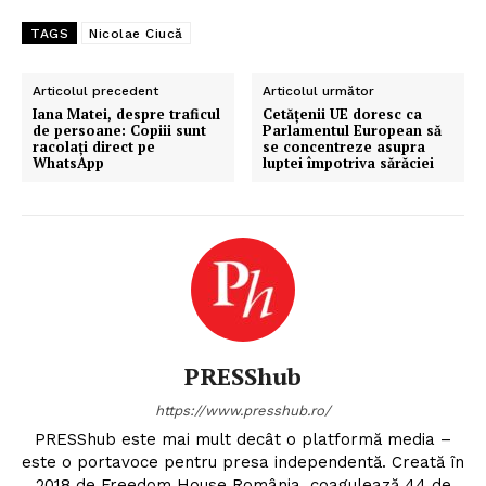
TAGS
Nicolae Ciucă
Articolul precedent
Articolul următor
Iana Matei, despre traficul
Cetățenii UE doresc ca
de persoane: Copiii sunt
Parlamentul European să
racolați direct pe
se concentreze asupra
WhatsApp
luptei împotriva sărăciei
PRESShub
https://www.presshub.ro/
PRESShub este mai mult decât o platformă media –
este o portavoce pentru presa independentă. Creată în
2018 de Freedom House România, coagulează 44 de