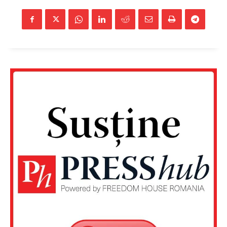
Un proiect
FREEDOM HOUSE ROMÂNIA
PRESShub
Despre noi / Echipa
Proiecte editoriale
Rețea
Contact