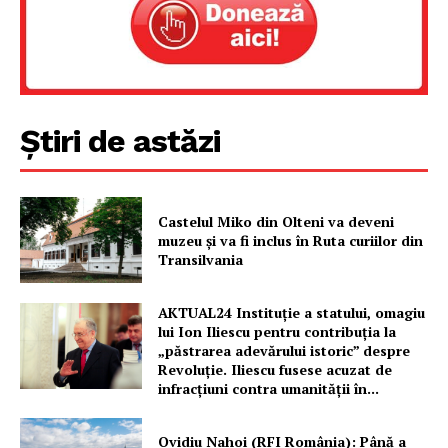
Știri de astăzi
Castelul Miko din Olteni va deveni
muzeu şi va fi inclus în Ruta curiilor din
Transilvania
AKTUAL24 Instituție a statului, omagiu
lui Ion Iliescu pentru contribuția la
„păstrarea adevărului istoric” despre
Revoluție. Iliescu fusese acuzat de
infracțiuni contra umanității în...
Ovidiu Nahoi (RFI România): Până a