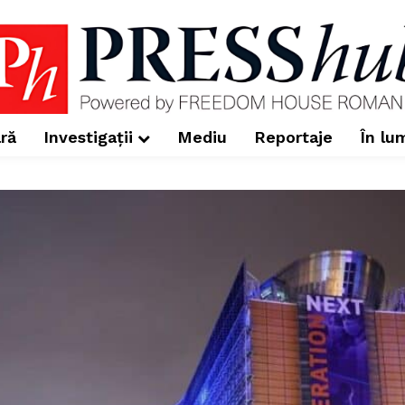
ră
Investigații
Mediu
Reportaje
În lu