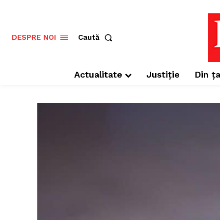
Caută
DESPRE NOI
Actualitate
Justiție
Din ța