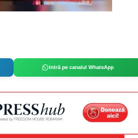
Proiecte editoriale
Rețea
Contact
iect
 HOUSE
NIA
Intră pe canalul WhatsApp