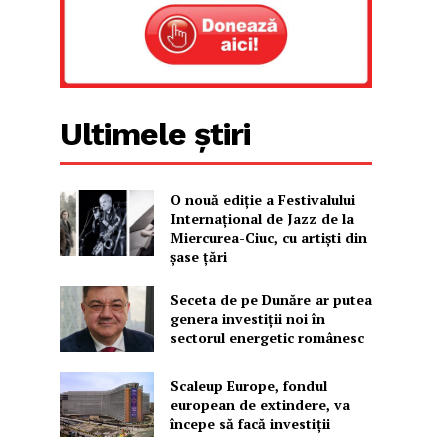
Ultimele știri
O nouă ediţie a Festivalului
Internaţional de Jazz de la
Miercurea-Ciuc, cu artişti din
şase ţări
Seceta de pe Dunăre ar putea
genera investiții noi în
sectorul energetic românesc
Scaleup Europe, fondul
european de extindere, va
începe să facă investiții