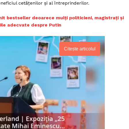
eficiul cetățenilor și al întreprinderilor.
it bestseller deoarece mulți politicieni, magistrați și
ziile adecvate despre Putin
Citește articolul
PRESShub
Despre noi / Echipa