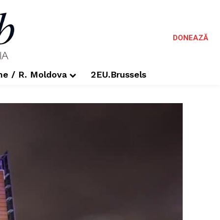
DONEAZĂ
me / R. Moldova
2EU.Brussels