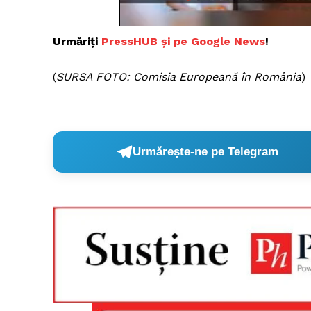
Urmăriți
PressHUB și pe Google News
!
Un pro
(
SURSA FOTO: Comisia Europeană în România
)
FREEDOM
ROMÂ
Urmărește-ne pe Telegram