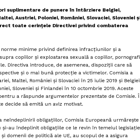
ori suplimentare de punere în întârziere Belgiei,
ltei, Austriei, Poloniei, României, Slovaciei, Sloveniei ș
rect toate cerințele Directivei privind combaterea
orme minime privind definirea infracțiunilor și a
supra copiilor și exploatarea sexuală a copiilor, pornograf
le. Directiva introduce, de asemenea, dispoziții care să
spective și o mai bună protecție a victimelor. Comisia a
iei, Maltei, României și Slovaciei în 25 iulie 2019 și Belgiei
niei, Sloveniei și Finlandei în 10 octombrie 2019. Aceste
pentru a răspunde argumentelor prezentate de Comisie. Î
e decide să emită un aviz motivat.
a neîndeplinirii obligațiilor, Comisia Europeană urmărește
i-au îndeplinit obligațiile ce le revin în temeiul legislație
 și domenii de politică ale UE, au scopul de a asigura