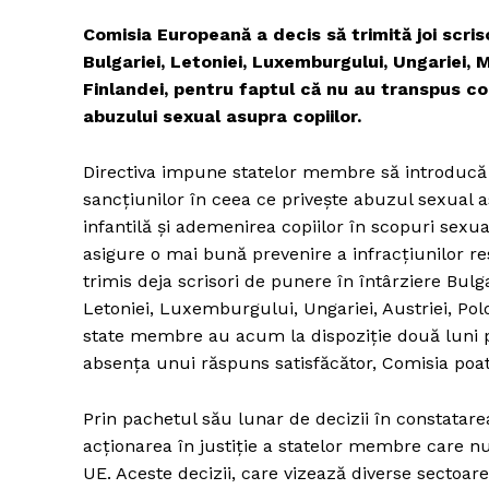
Comisia Europeană a decis să trimită joi scris
Bulgariei, Letoniei, Luxemburgului, Ungariei, Ma
Finlandei, pentru faptul că nu au transpus co
abuzului sexual asupra copiilor.
Directiva impune statelor membre să introducă n
sancțiunilor în ceea ce privește abuzul sexual a
infantilă și ademenirea copiilor în scopuri sexua
asigure o mai bună prevenire a infracțiunilor re
trimis deja scrisori de punere în întârziere Bulgar
Letoniei, Luxemburgului, Ungariei, Austriei, Polo
state membre au acum la dispoziție două luni 
absența unui răspuns satisfăcător, Comisia poat
Prin pachetul său lunar de decizii în constatare
acționarea în justiție a statelor membre care nu ș
UE. Aceste decizii, care vizează diverse sectoare