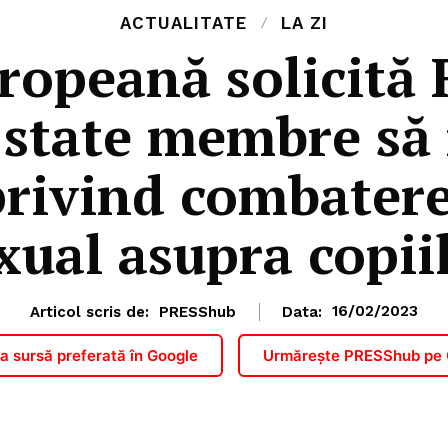
ACTUALITATE
LA ZI
ropeană solicită 
 state membre să
privind combater
xual asupra copii
Articol scris de:
PRESShub
Data:
16/02/2023
 sursă preferată în Google
Urmărește PRESShub pe