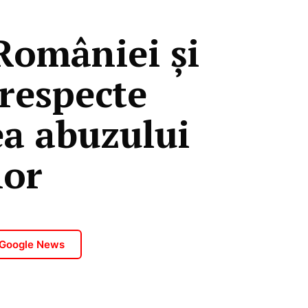
României și
 respecte
ea abuzului
lor
 Google News