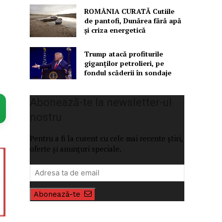
ROMÂNIA CURATĂ Cutiile
de pantofi, Dunărea fără apă
și criza energetică
Trump atacă profiturile
giganților petrolieri, pe
fondul scăderii în sondaje
Abonează-te la newsletter-ul
nostru
Pentru a fi la curent cu cele mai recente știri,
oferte și anunțuri speciale.
Abonează-te