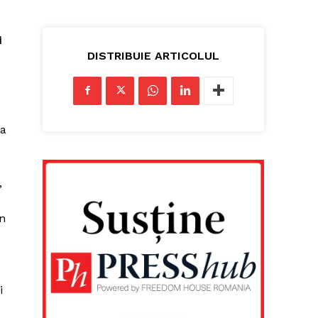
i
DISTRIBUIE ARTICOLUL
ia
,
n
i