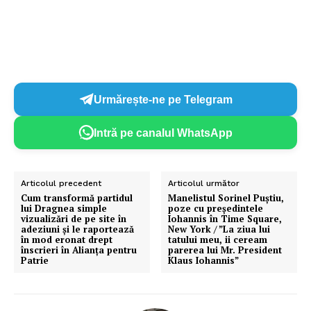
Urmărește-ne pe Telegram
Intră pe canalul WhatsApp
Articolul precedent
Articolul următor
Cum transformă partidul
Manelistul Sorinel Puștiu,
lui Dragnea simple
poze cu președintele
vizualizări de pe site în
Iohannis în Time Square,
adeziuni și le raportează
New York / ”La ziua lui
în mod eronat drept
tatului meu, ii ceream
înscrieri în Alianța pentru
parerea lui Mr. President
Patrie
Klaus Iohannis”