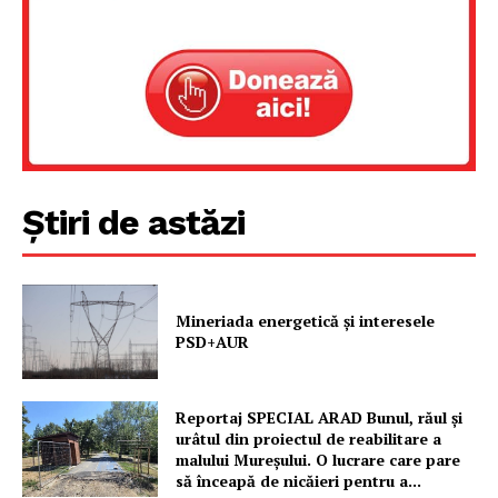
Un proiect
FREEDOM HOUSE ROMÂNIA
PRESShub
Știri de astăzi
Despre noi / Echipa
Proiecte editoriale
Rețea
Mineriada energetică și interesele
PSD+AUR
Contact
Reportaj SPECIAL ARAD Bunul, răul și
urâtul din proiectul de reabilitare a
malului Mureșului. O lucrare care pare
să înceapă de nicăieri pentru a...