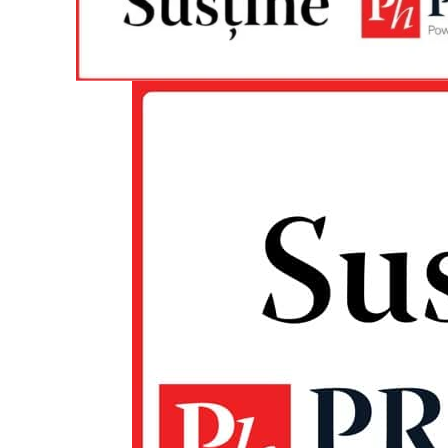
Un pro
FREEDOM
ROMÂ