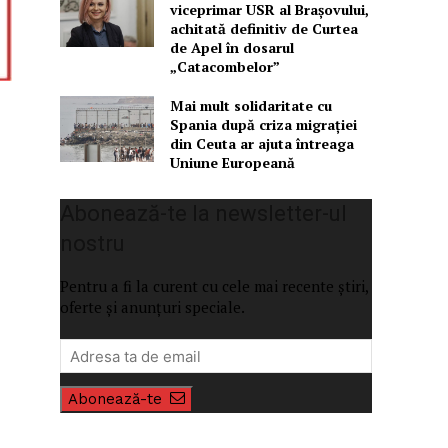
viceprimar USR al Brașovului,
achitată definitiv de Curtea
de Apel în dosarul
„Catacombelor”
Mai mult solidaritate cu
Spania după criza migrației
din Ceuta ar ajuta întreaga
Uniune Europeană
Abonează-te la newsletter-ul
nostru
Pentru a fi la curent cu cele mai recente știri,
oferte și anunțuri speciale.
Abonează-te