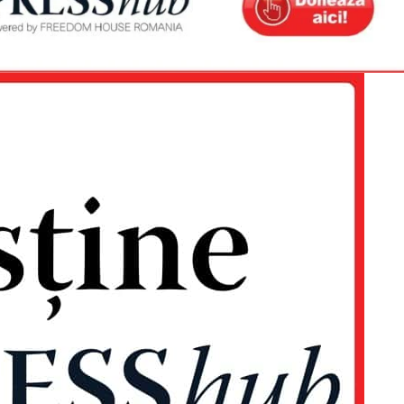
Proiecte editoriale
Rețea
Contact
iect
 HOUSE
NIA