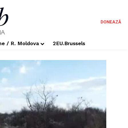
DONEAZĂ
me / R. Moldova
2EU.Brussels