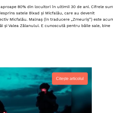
roape 80% din locuitori în ultimii 30 de ani. Cifrele sun
esprins satele Bixad și Micfalău, care au devenit
ectiv Micfalău. Malnaș (în traducere „Zmeuriș”) este acu
i și Valea Zălanului. E cunoscută pentru băile sale, bine
Citește articolul