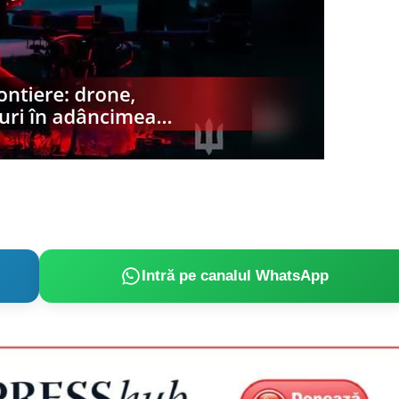
Intră pe canalul WhatsApp
PRESShub
Despre noi / Echipa