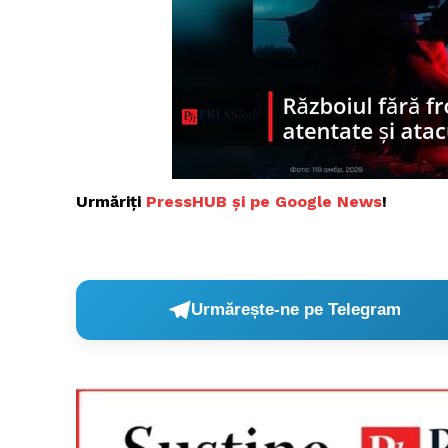
Urmăriți
PressHUB și pe Google News
!
Urmărește-ne pe Telegram