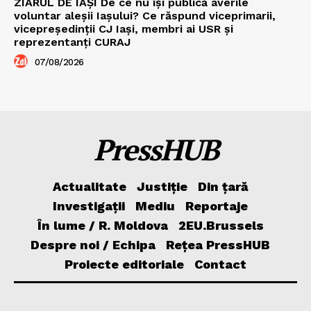
ZIARUL DE IAȘI De ce nu își publică averile
voluntar aleșii Iașului? Ce răspund viceprimarii,
vicepreședinții CJ Iași, membri ai USR și
reprezentanți CURAJ
07/08/2026
PressHUB
Actualitate
Justiție
Din țară
Investigații
Mediu
Reportaje
În lume / R. Moldova
2EU.Brussels
Despre noi / Echipa
Rețea PressHUB
Proiecte editoriale
Contact