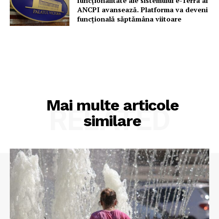
funcționalitate ale sistemului e-Terra al
ANCPI avansează. Platforma va deveni
funcțională săptămâna viitoare
Mai multe articole
RELATED
similare