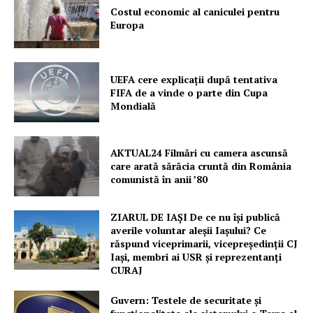
Costul economic al caniculei pentru
PRESShub
Europa
Despre noi / Echipa
Proiecte editoriale
UEFA cere explicații după tentativa
FIFA de a vinde o parte din Cupa
Rețea
Mondială
Contact
AKTUAL24 Filmări cu camera ascunsă
care arată sărăcia cruntă din România
comunistă în anii ’80
ZIARUL DE IAȘI De ce nu își publică
averile voluntar aleșii Iașului? Ce
răspund viceprimarii, vicepreședinții CJ
Iași, membri ai USR și reprezentanți
CURAJ
Guvern: Testele de securitate și