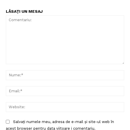
LĂSAȚI UN MESAJ
Comentariu:
Nu
Ema
Web
Salvați numele meu, adresa de e-mail și site-ul web în
acest browser pentru data viitoare i comentariu.