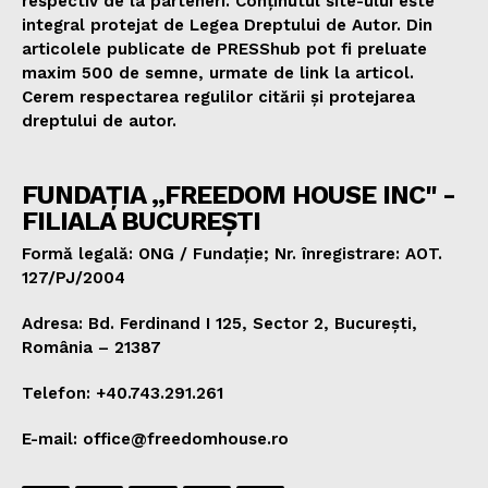
respectiv de la parteneri. Conținutul site-ului este
integral protejat de Legea Dreptului de Autor. Din
articolele publicate de PRESShub pot fi preluate
maxim 500 de semne, urmate de link la articol.
Cerem respectarea regulilor citării și protejarea
dreptului de autor.
FUNDAȚIA „FREEDOM HOUSE INC" -
FILIALA BUCUREȘTI
Formă legală: ONG / Fundație; Nr. înregistrare: AOT.
127/PJ/2004
Adresa: Bd. Ferdinand I 125, Sector 2, București,
România – 21387
Telefon: +40.743.291.261
E-mail: office@freedomhouse.ro