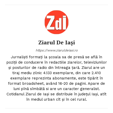
Ziarul De Iași
https://www.ziaruldeiasi.ro
Jurnalişti formaţi la şcoala sa de presă se află în
poziţii de conducere în redactiile ziarelor, televiziunilor
şi posturilor de radio din întreaga ţară. Ziarul are un
tiraj mediu zilnic 4.133 exemplare, din care 2.410
exemplare reprezinta abonamente, este tipărit în
format broadsheet, având 16-20 de pagini. Apare de
luni pînă sîmbătă si are un caracter generalist.
Cotidianul Ziarul de Iaşi se distribuie în judeţul Iaşi, atît
în mediul urban cît şi în cel rural.