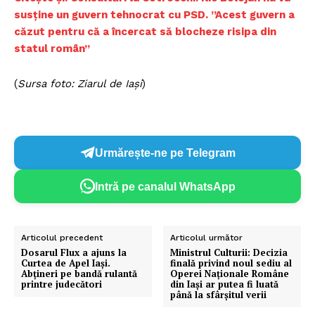
susține un guvern tehnocrat cu PSD. ”Acest guvern a
căzut pentru că a încercat să blocheze risipa din
statul român”
(
Sursa foto: Ziarul de Iași
)
Urmărește-ne pe Telegram
Intră pe canalul WhatsApp
Articolul precedent
Articolul următor
Dosarul Flux a ajuns la
Ministrul Culturii: Decizia
Curtea de Apel Iași.
finală privind noul sediu al
Abțineri pe bandă rulantă
Operei Naționale Române
printre judecători
din Iași ar putea fi luată
până la sfârșitul verii