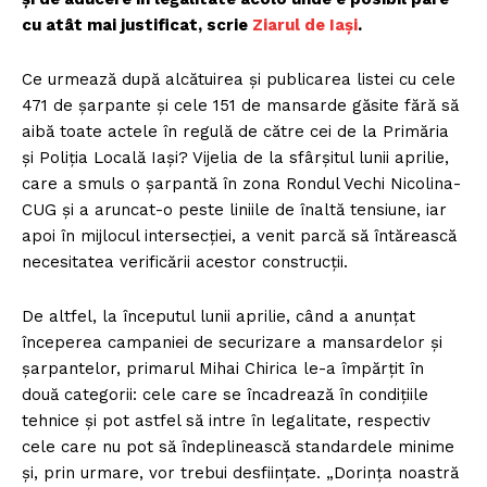
cu atât mai justificat, scrie
Ziarul de Iași
.
Ce urmează după alcătuirea și publicarea listei cu cele
471 de șarpante și cele 151 de mansarde găsite fără să
aibă toate actele în regulă de către cei de la Primăria
și Poliția Locală Iași? Vijelia de la sfârșitul lunii aprilie,
care a smuls o șarpantă în zona Rondul Vechi Nicolina-
CUG și a aruncat-o peste liniile de înaltă tensiune, iar
apoi în mijlocul intersecției, a venit parcă să întărească
necesitatea verificării acestor construcții.
De altfel, la începutul lunii aprilie, când a anunțat
începerea campaniei de securizare a mansardelor și
șarpantelor, primarul Mihai Chirica le-a împărțit în
două categorii: cele care se încadrează în condițiile
tehnice și pot astfel să intre în legalitate, respectiv
cele care nu pot să îndeplinească standardele minime
și, prin urmare, vor trebui desființate. „Dorința noastră