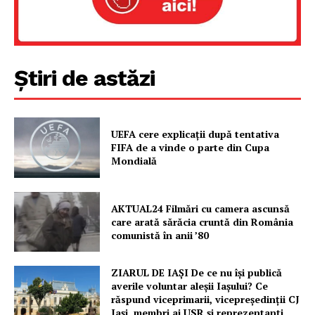
Proiecte editoriale
Rețea
Contact
Știri de astăzi
UEFA cere explicații după tentativa
FIFA de a vinde o parte din Cupa
Mondială
AKTUAL24 Filmări cu camera ascunsă
care arată sărăcia cruntă din România
comunistă în anii ’80
ZIARUL DE IAȘI De ce nu își publică
averile voluntar aleșii Iașului? Ce
răspund viceprimarii, vicepreședinții CJ
Iași, membri ai USR și reprezentanți