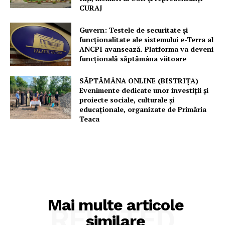
CURAJ
Guvern: Testele de securitate și
funcționalitate ale sistemului e-Terra al
ANCPI avansează. Platforma va deveni
funcțională săptămâna viitoare
SĂPTĂMÂNA ONLINE (BISTRIȚA)
Evenimente dedicate unor investiții și
proiecte sociale, culturale și
educaționale, organizate de Primăria
Teaca
Mai multe articole
RELATED
similare