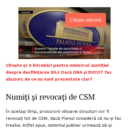
Citește articolul
Citește și: 6 întrebări pentru ministrul Justiției
despre desființarea SIIJ: Dacă DNA și DIICOT fac
abuzuri, de ce nu sunt prezentate clar?
Numiți și revocați de CSM
În același timp, procurorii viitoarei structuri vor fi
revocați tot de CSM, dacă Plenul consideră că nu-și fac
treaba. Altfel spus, sistemul judiciar urmează să-și