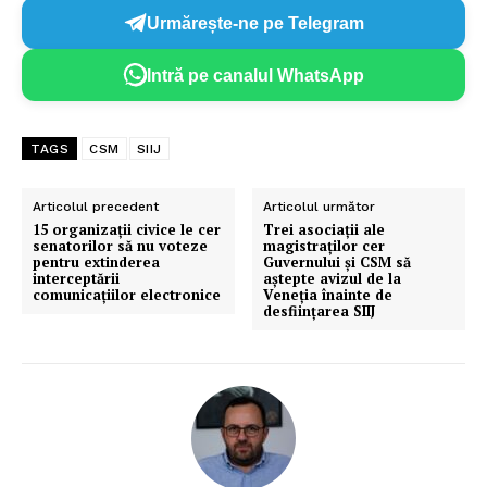
Urmărește-ne pe Telegram
Intră pe canalul WhatsApp
TAGS
CSM
SIIJ
Articolul precedent
Articolul următor
15 organizaţii civice le cer
Trei asociații ale
senatorilor să nu voteze
magistraților cer
pentru extinderea
Guvernului și CSM să
interceptării
aștepte avizul de la
comunicaţiilor electronice
Veneția înainte de
desființarea SIIJ