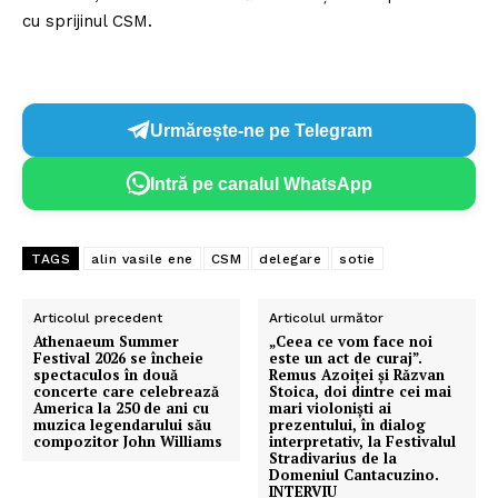
cu sprijinul CSM.
Urmărește-ne pe Telegram
Intră pe canalul WhatsApp
TAGS
alin vasile ene
CSM
delegare
sotie
Articolul precedent
Articolul următor
Athenaeum Summer
„Ceea ce vom face noi
Festival 2026 se încheie
este un act de curaj”.
spectaculos în două
Remus Azoiţei şi Răzvan
concerte care celebrează
Stoica, doi dintre cei mai
America la 250 de ani cu
mari violonişti ai
muzica legendarului său
prezentului, în dialog
compozitor John Williams
interpretativ, la Festivalul
Stradivarius de la
Domeniul Cantacuzino.
INTERVIU