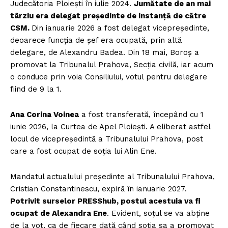
Judecătoria Ploiești în iulie 2024.
Jumătate de an mai
târziu era delegat președinte de instanță de către
CSM.
Din ianuarie 2026 a fost delegat vicepreședinte,
deoarece funcția de șef era ocupată, prin altă
delegare, de Alexandru Badea. Din 18 mai, Boroș a
promovat la Tribunalul Prahova, Secția civilă, iar acum
o conduce prin voia Consiliului, votul pentru delegare
fiind de 9 la 1.
Ana Corina Voinea
a fost transferată, începând cu 1
iunie 2026, la Curtea de Apel Ploiești. A eliberat astfel
locul de vicepreședintă a Tribunalului Prahova, post
care a fost ocupat de soția lui Alin Ene.
Mandatul actualului președinte al Tribunalului Prahova,
Cristian Constantinescu, expiră în ianuarie 2027.
Potrivit surselor PRESShub, postul acestuia va fi
ocupat de Alexandra Ene
. Evident, soțul se va abține
de la vot, ca de fiecare dată când soția sa a promovat