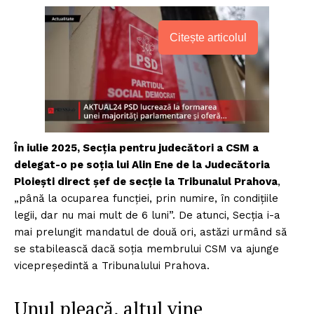
Citește articolul
În iulie 2025, Secția pentru judecători a CSM a
delegat-o pe soția lui Alin Ene de la Judecătoria
Ploiești direct șef de secție la Tribunalul Prahova
,
„până la ocuparea funcției, prin numire, în condițiile
legii, dar nu mai mult de 6 luni”. De atunci, Secția i-a
mai prelungit mandatul de două ori, astăzi urmând să
se stabilească dacă soția membrului CSM va ajunge
vicepreședintă a Tribunalului Prahova.
Unul pleacă, altul vine