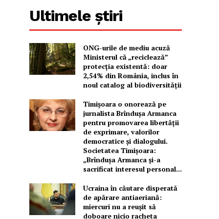
Ultimele știri
ONG-urile de mediu acuză
Ministerul că „reciclează”
protecția existentă: doar
2,54% din România, inclus în
noul catalog al biodiversității
Timișoara o onorează pe
jurnalista Brîndușa Armanca
pentru promovarea libertății
de exprimare, valorilor
democratice și dialogului.
Societatea Timișoara:
„Brîndușa Armanca și-a
sacrificat interesul personal...
Ucraina în căutare disperată
de apărare antiaeriană:
miercuri nu a reușit să
doboare nicio racheta