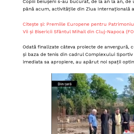
Copiii beiușeni s-au bucurat, de la an la an, de 
până acum, activitățile din Ziua Internațională
Citește și: Premiile Europene pentru Patrimoniu,
Vii și Bisericii Sfântul Mihail din Cluj-Napoca (F
Odată finalizate câteva proiecte de anvergură, 
și baza de tenis din cadrul Complexului Sportiv
imediata sa apropiere, au apărut noi spații opt