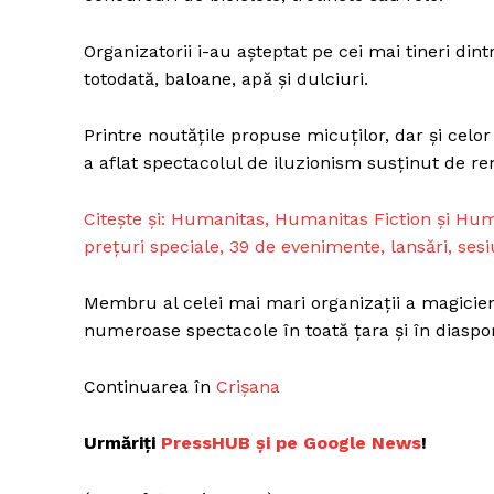
Organizatorii i-au așteptat pe cei mai tineri dint
totodată, baloane, apă și dulciuri.
Un pro
FREEDOM
Printre noutățile propuse micuților, dar și celor
ROMÂ
a aflat spectacolul de iluzionism susținut de re
Citește și: Humanitas, Humanitas Fiction și Huma
prețuri speciale, 39 de evenimente, lansări, ses
Membru al celei mai mari organizații a magicieni
numeroase spectacole în toată țara și în diaspor
Continuarea în
Crișana
Urmăriți
PressHUB și p
e Google News
!