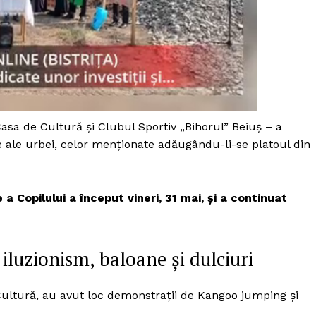
Casa de Cultură și Clubul Sportiv „Bihorul” Beiuș – a
e ale urbei, celor menționate adăugându-li-se platoul din
 a Copilului a început vineri, 31 mai, și a continuat
 iluzionism, baloane și dulciuri
PRESShub
 Cultură, au avut loc demonstrații de Kangoo jumping și
Despre noi / Echipa