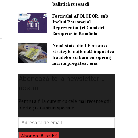
balistică rusească
Festivalul APOLODOR, sub
Înaltul Patronaj al
Reprezentanței Comisiei
Europene în România
-
Nouă state din UE nu au o
strategie națională împotriva
fraudelor cu bani europeni și
nici nu pregătesc una
Abonează-te la newsletter-ul
nostru
Pentru a fi la curent cu cele mai recente știri,
oferte și anunțuri speciale.
Abonează-te