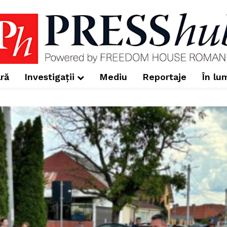
ră
Investigații
Mediu
Reportaje
În lu