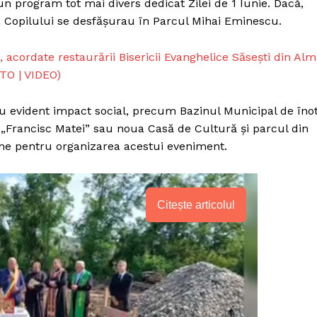
un program tot mai divers dedicat Zilei de 1 Iunie. Dacă,
 a Copilului se desfășurau în Parcul Mihai Eminescu.
 acordate restaurării Bisericii Evanghelice Săsești din Al
OTO | VIDEO)
cu evident impact social, precum Bazinul Municipal de îno
 „Francisc Matei” sau noua Casă de Cultură și parcul din
ime pentru organizarea acestui eveniment.
Citește articolul