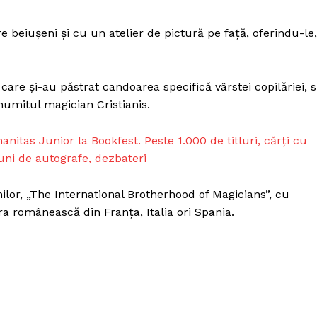
Proiecte editoriale
Rețea
re beiușeni și cu un atelier de pictură pe față, oferindu-le,
Contact
iect
 HOUSE
 care și-au păstrat candoarea specifică vârstei copilăriei, s
NIA
numitul magician Cristianis.
nitas Junior la Bookfest. Peste 1.000 de titluri, cărți cu
iuni de autografe, dezbateri
lor, „The International Brotherhood of Magicians”, cu
a românească din Franța, Italia ori Spania.