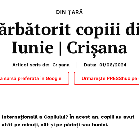
DIN ȚARĂ
rbătorit copiii d
Iunie | Crișana
Articol scris de:
Crișana
Data:
01/06/2024
 sursă preferată în Google
Urmărește PRESShub pe
 Internațională a Copilului? În acest an, copiii au avut
tât pe micuți, cât și pe părinți sau bunici.