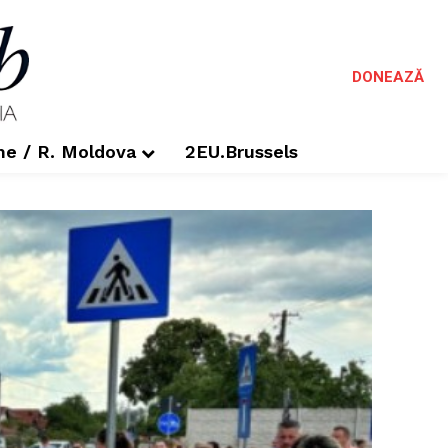
DONEAZĂ
me / R. Moldova
2EU.Brussels