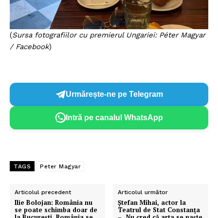
(
Sursa fotografiilor cu premierul Ungariei: Péter Magyar
/ Facebook
)
Urmărește-ne pe Telegram
Intră pe canalul WhatsApp
TAGS
Peter Magyar
Articolul precedent
Articolul următor
Ilie Bolojan: România nu
Ştefan Mihai, actor la
se poate schimba doar de
Teatrul de Stat Constanţa
la Bucureşti. România se
– „Nu cred că arta se naște