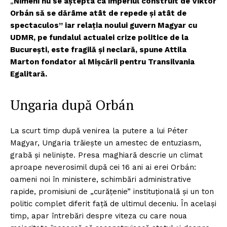
„
Nimeni nu se aștepta ca imperiul construit de Viktor
Orbán să se dărâme atât de repede și atât de
spectaculos” iar relația noului guvern Magyar cu
UDMR, pe fundalul actualei crize politice de la
București, este fragilă și neclară, spune Attila
Marton fondator al Mișcării pentru Transilvania
Egalitară.
Ungaria după Orbán
La scurt timp după venirea la putere a lui Péter
Magyar, Ungaria trăiește un amestec de entuziasm,
grabă și neliniște. Presa maghiară descrie un climat
aproape neverosimil după cei 16 ani ai erei Orbán:
oameni noi în ministere, schimbări administrative
rapide, promisiuni de „curățenie” instituțională și un ton
politic complet diferit față de ultimul deceniu. În același
timp, apar întrebări despre viteza cu care noua