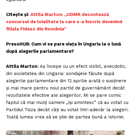
Citește și:
Attila Marton: „UDMR decontează
concursul de loialitate la care s-a înscris devenind
filiala Fidesz din România”
PressHUB: Cum vi se pare viața în Ungaria la o lună
după alegerile parlamentare?
Attila Marton
:
Aș începe cu un efect vizibil, anecdotic,
din societatea din Ungaria: sondajele făcute după
alegerile parlamentare din 12 aprilie arată o susținere
și mai mare pentru noul partid de guvernământ decât
rezultatele efective ale alegerilor. Mi se pare comic
faptul că mai mulți oameni „își amintesc” că au votat cu
Partidul Tisza decât câți au votat într-adevăr la alegeri.
Toată lumea vrea să se știe de partea bună a Istoriei.