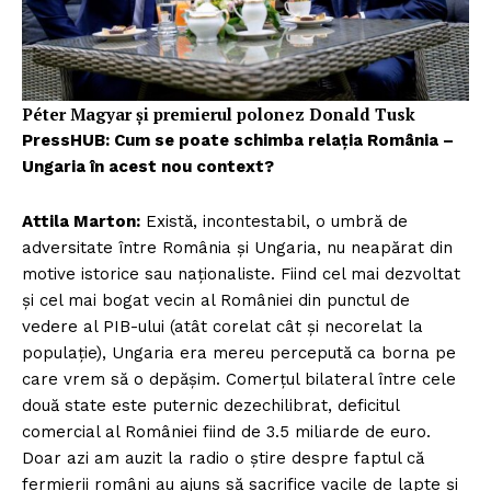
Péter Magyar și premierul polonez Donald Tusk
PressHUB: Cum se poate schimba relația România –
Ungaria în acest nou context?
Attila Marton:
Există, incontestabil, o umbră de
adversitate între România și Ungaria, nu neapărat din
motive istorice sau naționaliste. Fiind cel mai dezvoltat
și cel mai bogat vecin al României din punctul de
vedere al PIB-ului (atât corelat cât și necorelat la
populație), Ungaria era mereu percepută ca borna pe
care vrem să o depășim. Comerțul bilateral între cele
două state este puternic dezechilibrat, deficitul
comercial al României fiind de 3.5 miliarde de euro.
Doar azi am auzit la radio o știre despre faptul că
fermierii români au ajuns să sacrifice vacile de lapte și