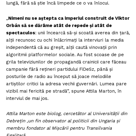
lungă, fără să știe încă limpede ce o va înlocui.
„
Nimeni nu se aștepta ca imperiul construit de Viktor
Orbán să se dărâme atât de repede și atât de
spectaculos
: unii încearcă să-și scoată averea din țară,
alții recunosc cu ochi înlăcrimați la interviuri la media
independentă că au greșit, alții caută vinovații prin
algoritmii platformelor sociale. Au fost scoase de pe
grila televiziunilor de propagandă crainicii care făceau
campanie fără rețineri partidului FiDeSz, până și
posturile de radio au început să joace melodiile
artiștilor critici la adresa vechii guvernări. Lumea pare
vizibil mai fericită pe stradă”, spune Attila Marton, în
interviul de mai jos.
Attila Marton este biolog, cercetător al Universității din
Debrețin ,un fin observator al politicii din Ungaria și
membru fondator al Mișcării pentru Transilvania
Egalitară.