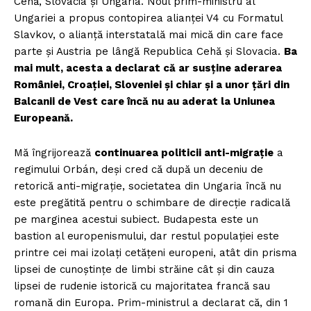
Cehă, Slovacia și Ungaria. Noul prim-ministru al
Ungariei a propus contopirea alianței V4 cu Formatul
Slavkov, o alianță interstatală mai mică din care face
parte și Austria pe lângă Republica Cehă și Slovacia.
Ba
mai mult, acesta a declarat că ar susține aderarea
României, Croației, Sloveniei și chiar și a unor țări din
Balcanii de Vest care încă nu au aderat la Uniunea
Europeană.
Mă îngrijorează
continuarea politicii anti-migrație
a
regimului Orbán, deși cred că după un deceniu de
retorică anti-migrație, societatea din Ungaria încă nu
este pregătită pentru o schimbare de direcție radicală
pe marginea acestui subiect. Budapesta este un
bastion al europenismului, dar restul populației este
printre cei mai izolați cetățeni europeni, atât din prisma
lipsei de cunoștințe de limbi străine cât și din cauza
lipsei de rudenie istorică cu majoritatea francă sau
romană din Europa. Prim-ministrul a declarat că, din 1