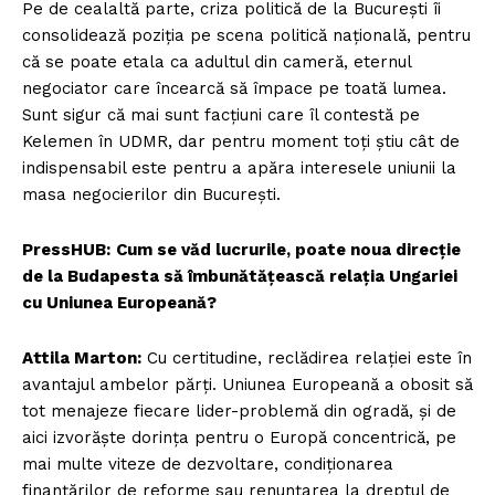
Pe de cealaltă parte, criza politică de la București îi
consolidează poziția pe scena politică națională, pentru
că se poate etala ca adultul din cameră, eternul
negociator care încearcă să împace pe toată lumea.
Sunt sigur că mai sunt facțiuni care îl contestă pe
Kelemen în UDMR, dar pentru moment toți știu cât de
indispensabil este pentru a apăra interesele uniunii la
masa negocierilor din București.
PressHUB:
Cum se văd lucrurile, poate noua direcție
de la Budapesta să îmbunătățească relația Ungariei
cu Uniunea Europeană?
Attila Marton:
Cu certitudine, reclădirea relației este în
avantajul ambelor părți. Uniunea Europeană a obosit să
tot menajeze fiecare lider-problemă din ogradă, și de
aici izvorăște dorința pentru o Europă concentrică, pe
mai multe viteze de dezvoltare, condiționarea
finanțărilor de reforme sau renunțarea la dreptul de