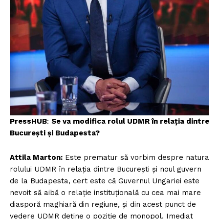
FREEDOM HOUSE ROMÂNIA
PRESShub
Despre noi / Echipa
Proiecte editoriale
Rețea
PressHUB
:
Se va modifica rolul UDMR în relația dintre
Contact
București și Budapesta?
Attila Marton:
Este prematur să vorbim despre natura
rolului UDMR în relația dintre București și noul guvern
de la Budapesta, cert este că Guvernul Ungariei este
nevoit să aibă o relație instituțională cu cea mai mare
diasporă maghiară din regiune, și din acest punct de
vedere UDMR deține o poziție de monopol. Imediat