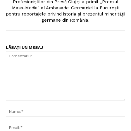
Profesioniștilor din Presă Cluj și a primit „Premiul
Mass-Media” al Ambasadei Germaniei la București
pentru reportajele privind istoria și prezentul minorității
germane din România.
LĂSAȚI UN MESAJ
Comentariu:
Nu
Ema