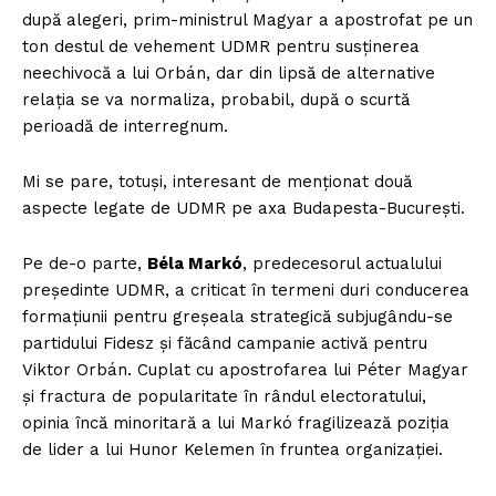
după alegeri, prim-ministrul Magyar a apostrofat pe un
ton destul de vehement UDMR pentru susținerea
neechivocă a lui Orbán, dar din lipsă de alternative
relația se va normaliza, probabil, după o scurtă
perioadă de interregnum.
Mi se pare, totuși, interesant de menționat două
aspecte legate de UDMR pe axa Budapesta-București.
Pe de-o parte,
Béla Markó
, predecesorul actualului
președinte UDMR, a criticat în termeni duri conducerea
formațiunii pentru greșeala strategică subjugându-se
partidului Fidesz și făcând campanie activă pentru
Viktor Orbán. Cuplat cu apostrofarea lui Péter Magyar
și fractura de popularitate în rândul electoratului,
opinia încă minoritară a lui Markó fragilizează poziția
de lider a lui Hunor Kelemen în fruntea organizației.