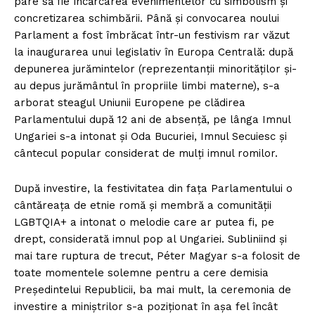
pare să fie încărcarea evenimentelor cu simbolism și
concretizarea schimbării. Până și convocarea noului
Parlament a fost îmbrăcat într-un festivism rar văzut
la inaugurarea unui legislativ în Europa Centrală: după
depunerea jurămintelor (reprezentanții minorităților și-
au depus jurământul în propriile limbi materne), s-a
arborat steagul Uniunii Europene pe clădirea
Parlamentului după 12 ani de absență, pe lânga Imnul
Ungariei s-a intonat și Oda Bucuriei, Imnul Secuiesc și
cântecul popular considerat de mulți imnul romilor.
După investire, la festivitatea din fața Parlamentului o
cântăreața de etnie romă și membră a comunității
LGBTQIA+ a intonat o melodie care ar putea fi, pe
drept, considerată imnul pop al Ungariei. Subliniind și
mai tare ruptura de trecut, Péter Magyar s-a folosit de
toate momentele solemne pentru a cere demisia
Președintelui Republicii, ba mai mult, la ceremonia de
investire a miniștrilor s-a poziționat în așa fel încât