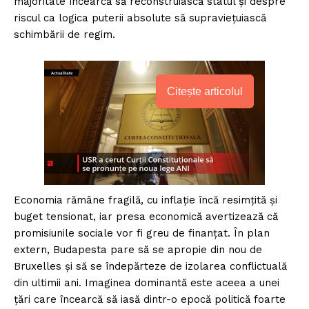
majoritate încearcă să reconstruiască statul și despre
riscul ca logica puterii absolute să supraviețuiască
schimbării de regim.
Citește articolul
Economia rămâne fragilă, cu inflație încă resimțită și
buget tensionat, iar presa economică avertizează că
promisiunile sociale vor fi greu de finanțat. În plan
extern, Budapesta pare să se apropie din nou de
Bruxelles și să se îndepărteze de izolarea conflictuală
din ultimii ani. Imaginea dominantă este aceea a unei
țări care încearcă să iasă dintr-o epocă politică foarte