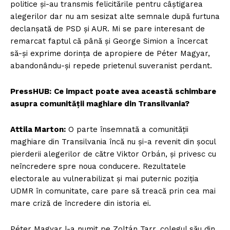
politice și-au transmis felicitările pentru câștigarea
alegerilor dar nu am sesizat alte semnale după furtuna
declanșată de PSD și AUR. Mi se pare interesant de
remarcat faptul că până și George Simion a încercat
să-și exprime dorința de apropiere de Péter Magyar,
abandonându-și repede prietenul suveranist perdant.
PressHUB:
Ce impact poate avea această schimbare
asupra comunității maghiare din Transilvania?
Attila Marton:
O parte însemnată a comunității
maghiare din Transilvania încă nu și-a revenit din șocul
pierderii alegerilor de către Viktor Orbán, și privesc cu
neîncredere spre noua conducere. Rezultatele
electorale au vulnerabilizat și mai puternic poziția
UDMR în comunitate, care pare să treacă prin cea mai
mare criză de încredere din istoria ei.
Péter Magyar l-a numit pe Zoltán Tarr, colegul său din