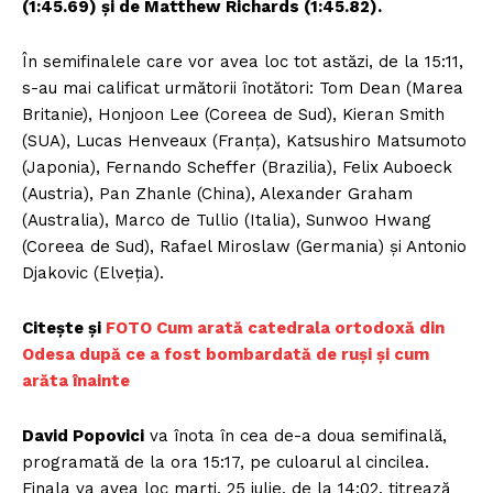
(1:45.69) și de Matthew Richards (1:45.82).
În semifinalele care vor avea loc tot astăzi, de la 15:11,
s-au mai calificat următorii înotători: Tom Dean (Marea
Britanie), Honjoon Lee (Coreea de Sud), Kieran Smith
(SUA), Lucas Henveaux (Franța), Katsushiro Matsumoto
(Japonia), Fernando Scheffer (Brazilia), Felix Auboeck
(Austria), Pan Zhanle (China), Alexander Graham
(Australia), Marco de Tullio (Italia), Sunwoo Hwang
(Coreea de Sud), Rafael Miroslaw (Germania) și Antonio
Djakovic (Elveția).
Citește și
FOTO Cum arată catedrala ortodoxă din
Odesa după ce a fost bombardată de ruși și cum
arăta înainte
David Popovici
va înota în cea de-a doua semifinală,
programată de la ora 15:17, pe culoarul al cincilea.
Finala va avea loc marți, 25 iulie, de la 14:02, titrează