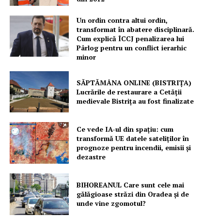
Un ordin contra altui ordin,
transformat în abatere disciplinară.
Cum explică ÎCCJ penalizarea lui
Pârlog pentru un conflict ierarhic
Un proiect
minor
FREEDOM HOUSE ROMÂNIA
SĂPTĂMÂNA ONLINE (BISTRIȚA)
Lucrările de restaurare a Cetăţii
medievale Bistriţa au fost finalizate
PRESShub
Ce vede IA-ul din spațiu: cum
transformă UE datele sateliților în
Despre noi / Echipa
prognoze pentru incendii, emisii și
dezastre
Proiecte editoriale
Rețea
BIHOREANUL Care sunt cele mai
Contact
gălăgioase străzi din Oradea și de
unde vine zgomotul?