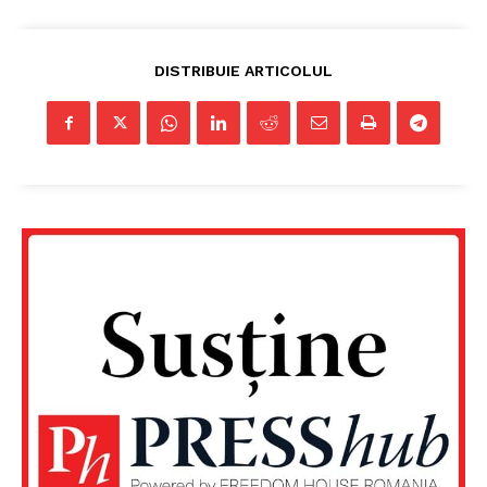
Un proiect
FREEDOM HOUSE ROMÂNIA
DISTRIBUIE ARTICOLUL
PRESShub
Despre noi / Echipa
Proiecte editoriale
Rețea
Contact