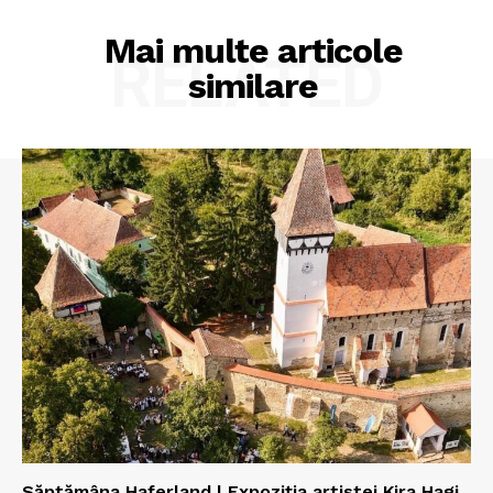
Mai multe articole
RELATED
similare
Săptămâna Haferland | Expoziţia artistei Kira Hagi